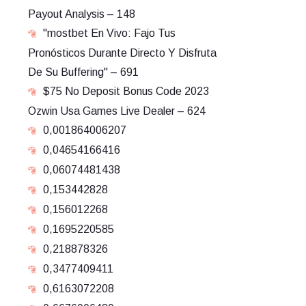
Payout Analysis – 148
"mostbet En Vivo: Fajo Tus
Pronósticos Durante Directo Y Disfruta
De Su Buffering" – 691
$75 No Deposit Bonus Code 2023
Ozwin Usa Games Live Dealer – 624
0,001864006207
0,04654166416
0,06074481438
0,153442828
0,156012268
0,1695220585
0,218878326
0,3477409411
0,6163072208