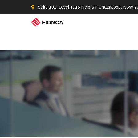
Suite 101, Level 1, 15 Help ST Chatswood, NSW 2