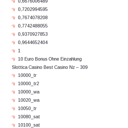
0,6676006489
0,7202994595
0,7674078208
0,7742488055
0,9370927853
0,9644652404
1
10 Euro Bonus Ohne Einzahlung
Slottica Casino Best Casino Nz – 309
10000_tr
10000_tr2
10000_wa
10020_wa
10050_tr
10080_sat
10100_sat