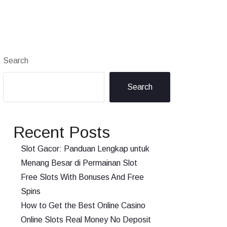
Search
Search
Recent Posts
Slot Gacor: Panduan Lengkap untuk
Menang Besar di Permainan Slot
Free Slots With Bonuses And Free
Spins
How to Get the Best Online Casino
Online Slots Real Money No Deposit