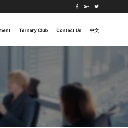
ment
Ternary Club
Contact Us
中文