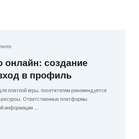
ments
o онлайн: создание
 вход в профиль
ля платной игры, посетителям рекомендуется
б-ресурсы. Ответственные платформы
ой информации
…