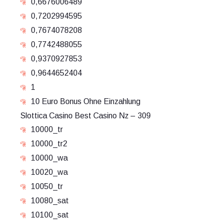
0,6676006489
0,7202994595
0,7674078208
0,7742488055
0,9370927853
0,9644652404
1
10 Euro Bonus Ohne Einzahlung
Slottica Casino Best Casino Nz – 309
10000_tr
10000_tr2
10000_wa
10020_wa
10050_tr
10080_sat
10100_sat