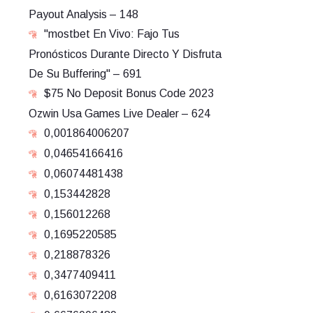
Payout Analysis – 148
"mostbet En Vivo: Fajo Tus
Pronósticos Durante Directo Y Disfruta
De Su Buffering" – 691
$75 No Deposit Bonus Code 2023
Ozwin Usa Games Live Dealer – 624
0,001864006207
0,04654166416
0,06074481438
0,153442828
0,156012268
0,1695220585
0,218878326
0,3477409411
0,6163072208