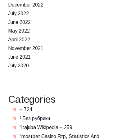
December 2022
July 2022
June 2022
May 2022
April 2022
November 2021
June 2021
July 2020
Categories
– 724
! Без рубрики
"itajubá Wikipedia – 259
"mostbet Casino Rtp, Statistics And