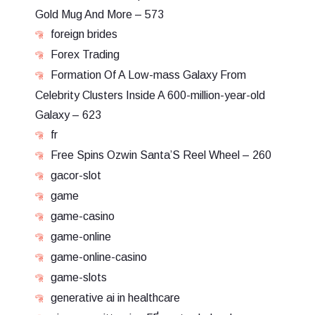
Gold Mug And More – 573
foreign brides
Forex Trading
Formation Of A Low-mass Galaxy From
Celebrity Clusters Inside A 600-million-year-old
Galaxy – 623
fr
Free Spins Ozwin Santa’S Reel Wheel – 260
gacor-slot
game
game-casino
game-online
game-online-casino
game-slots
generative ai in healthcare