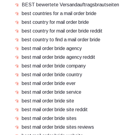
BEST bewertete Versandauftragsbrautseiten
best countries for a mail order bride
best country for mail order bride
best country for mail order bride reddit
best country to find a mail order bride
best mail order bride agency
best mail order bride agency reddit
best mail order bride company
best mail order bride country
best mail order bride ever
best mail order bride service
best mail order bride site
best mail order bride site reddit
best mail order bride sites
best mail order bride sites reviews