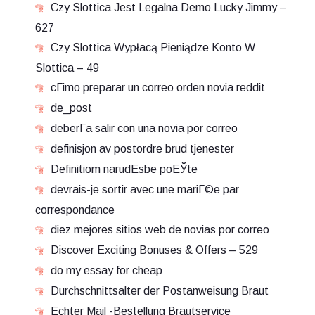
Czy Slottica Jest Legalna Demo Lucky Jimmy –
627
Czy Slottica Wypłacą Pieniądze Konto W
Slottica – 49
cГіmo preparar un correo orden novia reddit
de_post
deberГ­a salir con una novia por correo
definisjon av postordre brud tjenester
Definitiom narudЕѕbe poЕЎte
devrais-je sortir avec une mariГ©e par
correspondance
diez mejores sitios web de novias por correo
Discover Exciting Bonuses & Offers – 529
do my essay for cheap
Durchschnittsalter der Postanweisung Braut
Echter Mail -Bestellung Brautservice