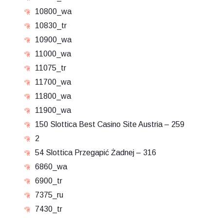
10800_wa
10830_tr
10900_wa
11000_wa
11075_tr
11700_wa
11800_wa
11900_wa
150 Slottica Best Casino Site Austria – 259
2
54 Slottica Przegapić Żadnej – 316
6860_wa
6900_tr
7375_ru
7430_tr