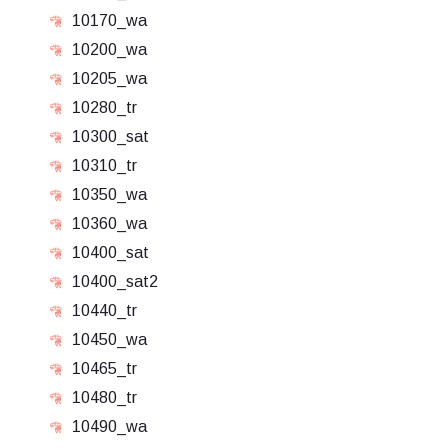
10170_wa
10200_wa
10205_wa
10280_tr
10300_sat
10310_tr
10350_wa
10360_wa
10400_sat
10400_sat2
10440_tr
10450_wa
10465_tr
10480_tr
10490_wa