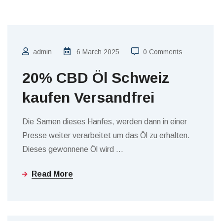
admin
6 March 2025
0 Comments
20% CBD Öl Schweiz
kaufen Versandfrei
Die Samen dieses Hanfes, werden dann in einer
Presse weiter verarbeitet um das Öl zu erhalten.
Dieses gewonnene Öl wird
…
Read More