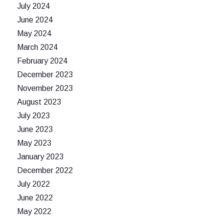
July 2024
June 2024
May 2024
March 2024
February 2024
December 2023
November 2023
August 2023
July 2023
June 2023
May 2023
January 2023
December 2022
July 2022
June 2022
May 2022