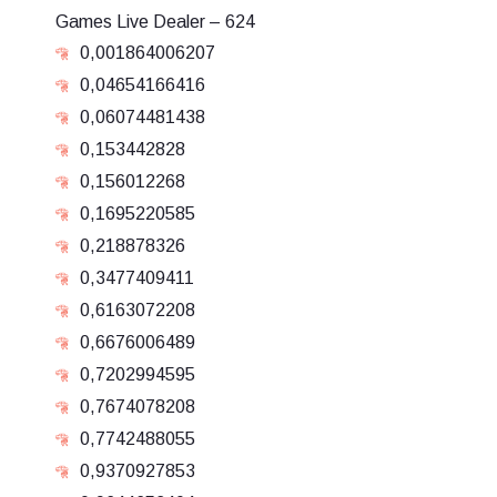
Games Live Dealer – 624
0,001864006207
0,04654166416
0,06074481438
0,153442828
0,156012268
0,1695220585
0,218878326
0,3477409411
0,6163072208
0,6676006489
0,7202994595
0,7674078208
0,7742488055
0,9370927853