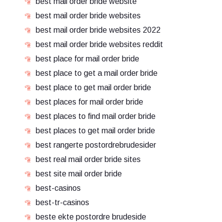
best mail order bride website
best mail order bride websites
best mail order bride websites 2022
best mail order bride websites reddit
best place for mail order bride
best place to get a mail order bride
best place to get mail order bride
best places for mail order bride
best places to find mail order bride
best places to get mail order bride
best rangerte postordrebrudesider
best real mail order bride sites
best site mail order bride
best-casinos
best-tr-casinos
beste ekte postordre brudeside