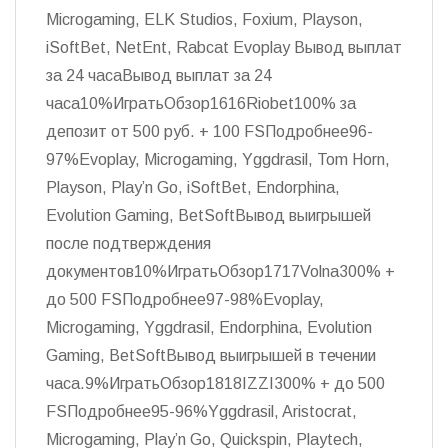
Microgaming, ELK Studios, Foxium, Playson,
iSoftBet, NetEnt, Rabcat Evoplay Вывод выплат
за 24 часаВывод выплат за 24
часа10%ИгратьОбзор1616Riobet100% за
депозит от 500 руб. + 100 FSПодробнее96-
97%Evoplay, Microgaming, Yggdrasil, Tom Horn,
Playson, Play’n Go, iSoftBet, Endorphina,
Evolution Gaming, BetSoftВывод выигрышей
после подтверждения
документов10%ИгратьОбзор1717Volna300% +
до 500 FSПодробнее97-98%Evoplay,
Microgaming, Yggdrasil, Endorphina, Evolution
Gaming, BetSoftВывод выигрышей в течении
часа.9%ИгратьОбзор1818IZZI300% + до 500
FSПодробнее95-96%Yggdrasil, Aristocrat,
Microgaming, Play’n Go, Quickspin, Playtech,