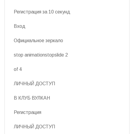
Регистрация за 10 секунд
Вход
Официальное зеркало
stop animationstopslide 2
of 4
ЛИЧНЫЙ ДОСТУП
В КЛУБ ВУЛКАН
Регистрация
ЛИЧНЫЙ ДОСТУП