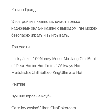
Казино Гранд
Этот рейтинг казино включает только
надежные онлайн казино с выводом, где можно
безопасно играть и выигрывать.
Топ слоты
Lucky Joker 100Money MouseMustang GoldBook
of DeadHotlineHot Fruits 27Allways Hot
FruitsExtra ChilliBuffalo KingUltimate Hot
Рейтинг
Лучшие игровые клубы
GetxJoy casinoVulkan ClubPokerdom