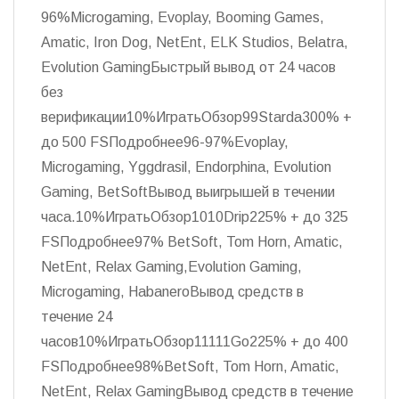
96%Microgaming, Evoplay, Booming Games,
Amatic, Iron Dog, NetEnt, ELK Studios, Belatra,
Evolution GamingБыстрый вывод от 24 часов
без
верификации10%ИгратьОбзор99Starda300% +
до 500 FSПодробнее96-97%Evoplay,
Microgaming, Yggdrasil, Endorphina, Evolution
Gaming, BetSoftВывод выигрышей в течении
часа.10%ИгратьОбзор1010Drip225% + до 325
FSПодробнее97% BetSoft, Tom Horn, Amatic,
NetEnt, Relax Gaming,Evolution Gaming,
Microgaming, HabaneroВывод средств в
течение 24
часов10%ИгратьОбзор11111Go225% + до 400
FSПодробнее98%BetSoft, Tom Horn, Amatic,
NetEnt, Relax GamingВывод средств в течение