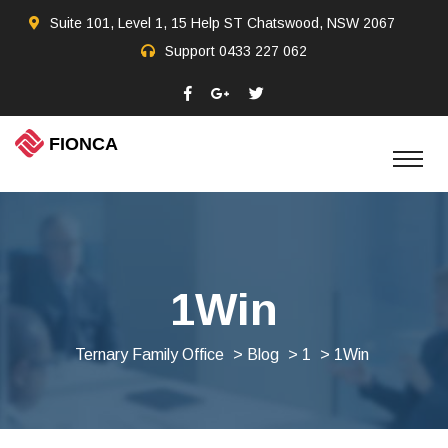
Suite 101, Level 1, 15 Help ST Chatswood, NSW 2067
Support
0433 227 062
1Win
Ternary Family Office
>
Blog
>
1
> 1Win