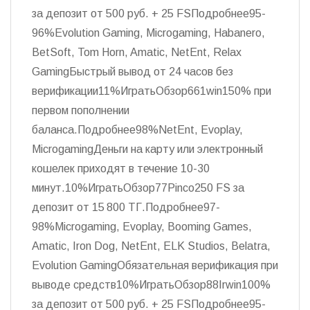
за депозит от 500 руб. + 25 FSПодробнее95-
96%Evolution Gaming, Microgaming, Habanero,
BetSoft, Tom Horn, Amatic, NetEnt, Relax
GamingБыстрый вывод от 24 часов без
верификации11%ИгратьОбзор661win150% при
первом пополнении
баланса.Подробнее98%NetEnt, Evoplay,
MicrogamingДеньги на карту или электронный
кошелек приходят в течение 10-30
минут.10%ИгратьОбзор77Pinco250 FS за
депозит от 15 800 ТГ.Подробнее97-
98%Microgaming, Evoplay, Booming Games,
Amatic, Iron Dog, NetEnt, ELK Studios, Belatra,
Evolution GamingОбязательная верификация при
выводе средств10%ИгратьОбзор88Irwin100%
за депозит от 500 руб. + 25 FSПодробнее95-