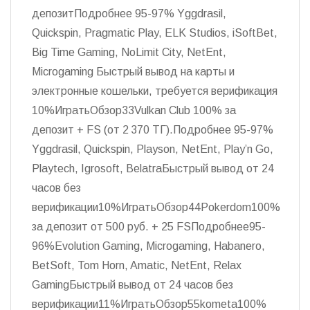
депозитПодробнее 95-97% Yggdrasil,
Quickspin, Pragmatic Play, ELK Studios, iSoftBet,
Big Time Gaming, NoLimit City, NetEnt,
Microgaming Быстрый вывод на карты и
электронные кошельки, требуется верификация
10%ИгратьОбзор33Vulkan Club 100% за
депозит + FS (от 2 370 ТГ).Подробнее 95-97%
Yggdrasil, Quickspin, Playson, NetEnt, Play’n Go,
Playtech, Igrosoft, BelatraБыстрый вывод от 24
часов без
верификации10%ИгратьОбзор44Pokerdom100%
за депозит от 500 руб. + 25 FSПодробнее95-
96%Evolution Gaming, Microgaming, Habanero,
BetSoft, Tom Horn, Amatic, NetEnt, Relax
GamingБыстрый вывод от 24 часов без
верификации11%ИгратьОбзор55kometa100%