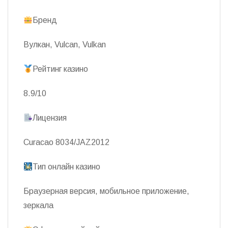
Бренд
Вулкан, Vulcan, Vulkan
Рейтинг казино
8.9/10
Лицензия
Curacao 8034/JAZ2012
Тип онлайн казино
Браузерная версия, мобильное приложение,
зеркала