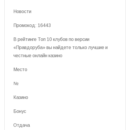
Новости
Промокод: 16443
В рейтинге Топ 10 клубов по версии
«Правдоруба» вы найдете только лучшие и
честные онлайн казино
Место
№
Казино
Бонус
Отдача