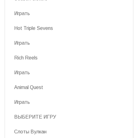
Играть
Hot Triple Sevens
Играть
Rich Reels
Играть
Animal Quest
Играть
ВЫБЕРИТЕ ИГРУ
Слоты Вулкан