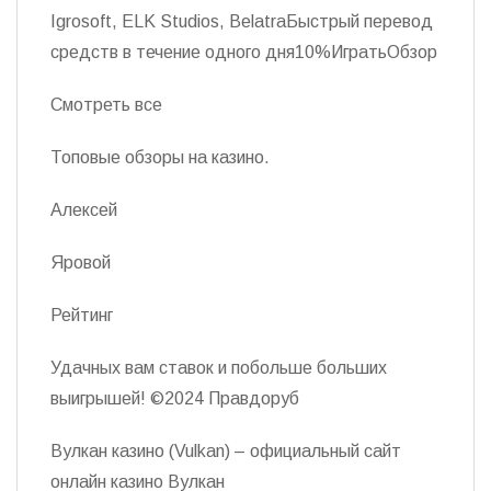
Igrosoft, ELK Studios, BelatraБыстрый перевод
средств в течение одного дня10%ИгратьОбзор
Смотреть все
Топовые обзоры на казино.
Алексей
Яровой
Рейтинг
Удачных вам ставок и побольше больших
выигрышей! ©2024 Правдоруб
Вулкан казино (Vulkan) – официальный сайт
онлайн казино Вулкан