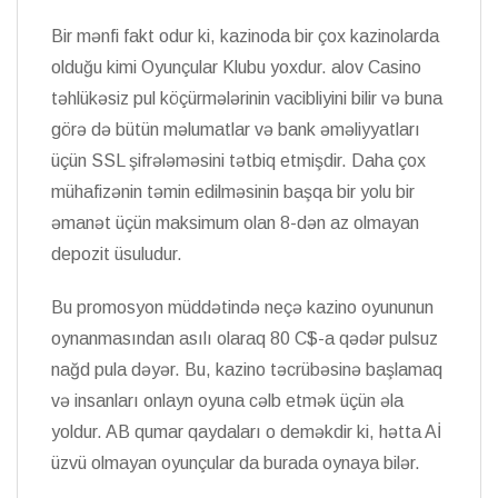
Bir mənfi fakt odur ki, kazinoda bir çox kazinolarda
olduğu kimi Oyunçular Klubu yoxdur. alov Casino
təhlükəsiz pul köçürmələrinin vacibliyini bilir və buna
görə də bütün məlumatlar və bank əməliyyatları
üçün SSL şifrələməsini tətbiq etmişdir. Daha çox
mühafizənin təmin edilməsinin başqa bir yolu bir
əmanət üçün maksimum olan 8-dən az olmayan
depozit üsuludur.
Bu promosyon müddətində neçə kazino oyununun
oynanmasından asılı olaraq 80 C$-a qədər pulsuz
nağd pula dəyər. Bu, kazino təcrübəsinə başlamaq
və insanları onlayn oyuna cəlb etmək üçün əla
yoldur. AB qumar qaydaları o deməkdir ki, hətta Aİ
üzvü olmayan oyunçular da burada oynaya bilər.