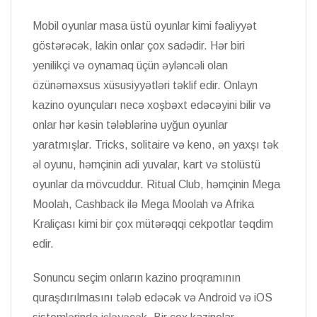
Mobil oyunlar masa üstü oyunlar kimi fəaliyyət
göstərəcək, lakin onlar çox sadədir. Hər biri
yenilikçi və oynamaq üçün əyləncəli olan
özünəməxsus xüsusiyyətləri təklif edir. Onlayn
kazino oyunçuları necə xoşbəxt edəcəyini bilir və
onlar hər kəsin tələblərinə uyğun oyunlar
yaratmışlar. Tricks, solitaire və keno, ən yaxşı tək
əl oyunu, həmçinin adi yuvalar, kart və stolüstü
oyunlar da mövcuddur. Ritual Club, həmçinin Mega
Moolah, Cashback ilə Mega Moolah və Afrika
Kraliçası kimi bir çox mütərəqqi cekpotlar təqdim
edir.
Sonuncu seçim onların kazino proqramının
quraşdırılmasını tələb edəcək və Android və iOS