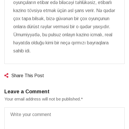
oyunçuların etibar edə biləcəyi təhlükəsiz, etibarlı
kazino tövsiyə etmək üçün əsl şans verir. Nə qədər
çox tapa bilsək, bizə güvənən bir çox oyunçunun
onlara dürüst rəylər verməsi bir o qədər yaxşıdır.
Ümumiyyətlə, bu pulsuz onlayn kazino icmalı, real
həyatda olduğu kimi bir neçə qırmızı bayraqlara
sahib idi.
Share This Post
Leave a Comment
Your email address will not be published.
*