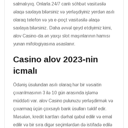
salmalıyıq. Onlarla 24/7 canlı söhbət vasitəsilə
əlaqə saxlaya bilərsiniz və yerləşdiyiniz yerdən asılı
olaraq telefon və ya e-poçt vasitəsilə əlaqə
saxlaya bilərsiniz. Daha əvvəl qeyd etdiyimiz kimi,
alov Casino-da ən yaxşı slot maşınlarının hamısı
yunan mifologiyasına əsaslanır.
Casino alov 2023-nin
icmalı
Ödəniş üsulundan asılı olaraq hər bir vəsaitin
çıxarılmasının 3 ilə 10 gün arasında işləmə
müddəti var. alov Casino pulunuzu yerləşdirmək və
çıxarmaq üçün çoxsaylı bank üsulları təklif edir.
Məsələn, kredit kartları dərhal qəbul edilir və emal
edilir və bir sıra digər seçimlərdən də istifadə edilə