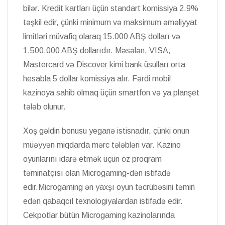
bilər. Kredit kartları üçün standart komissiya 2.9%
təşkil edir, çünki minimum və maksimum əməliyyat
limitləri müvafiq olaraq 15.000 ABŞ dolları və
1.500.000 ABŞ dollarıdır. Məsələn, VISA,
Mastercard və Discover kimi bank üsulları orta
hesabla 5 dollar komissiya alır. Fərdi mobil
kazinoya sahib olmaq üçün smartfon və ya planşet
tələb olunur.
Xoş gəldin bonusu yeganə istisnadır, çünki onun
müəyyən miqdarda mərc tələbləri var. Kazino
oyunlarını idarə etmək üçün öz proqram
təminatçısı olan Microgaming-dən istifadə
edir.Microgaming ən yaxşı oyun təcrübəsini təmin
edən qabaqcıl texnologiyalardan istifadə edir.
Cekpotlar bütün Microgaming kazinolarında