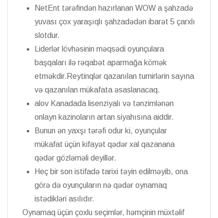
NetEnt tərəfindən hazırlanan WOW a şahzadə
yuvası çox yaraşıqlı şahzadədən ibarət 5 çarxlı
slotdur.
Liderlər lövhəsinin məqsədi oyunçulara
başqaları ilə rəqabət aparmağa kömək
etməkdir.Reytinqlər qazanılan turnirlərin sayına
və qazanılan mükafata əsaslanacaq.
alov Kanadada lisenziyalı və tənzimlənən
onlayn kazinoların artan siyahısına aiddir.
Bunun ən yaxşı tərəfi odur ki, oyunçular
mükafat üçün kifayət qədər xal qazanana
qədər gözləməli deyillər.
Heç bir son istifadə tarixi təyin edilməyib, ona
görə də oyunçuların nə qədər oynamaq
istədikləri asılıdır.
Oynamaq üçün çoxlu seçimlər, həmçinin müxtəlif