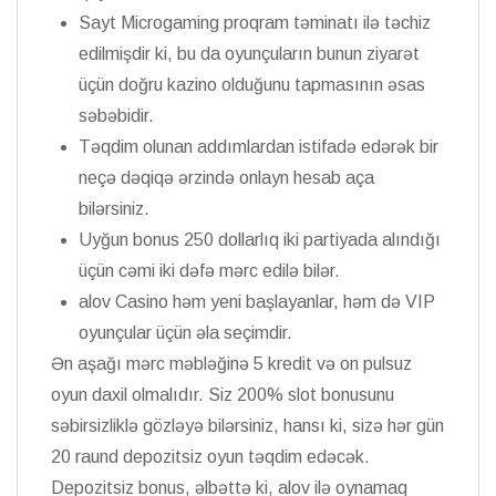
Sayt Microgaming proqram təminatı ilə təchiz
edilmişdir ki, bu da oyunçuların bunun ziyarət
üçün doğru kazino olduğunu tapmasının əsas
səbəbidir.
Təqdim olunan addımlardan istifadə edərək bir
neçə dəqiqə ərzində onlayn hesab aça
bilərsiniz.
Uyğun bonus 250 dollarlıq iki partiyada alındığı
üçün cəmi iki dəfə mərc edilə bilər.
alov Casino həm yeni başlayanlar, həm də VIP
oyunçular üçün əla seçimdir.
Ən aşağı mərc məbləğinə 5 kredit və on pulsuz
oyun daxil olmalıdır. Siz 200% slot bonusunu
səbirsizliklə gözləyə bilərsiniz, hansı ki, sizə hər gün
20 raund depozitsiz oyun təqdim edəcək.
Depozitsiz bonus, əlbəttə ki, alov ilə oynamaq