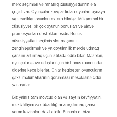
mərc seçimləri və rahatlıq xüsusiyyətlərinin əla
çeşidi var. Oyunçular zövq aldıqları oyunları oynaya
və sevdikləri oyunları axtara bilərlər. Mükəmməl bir
xüsusiyyət, bir çox oyunun bonusları və əlavə
promosyonları dəstəkləməsidir. Bonus
xüsusiyyətləri seçilmiş slot maşınını
zənginləşdirmək və ya qoyulan ilk mərclə udmaq
şansını artırmaq üçün istifadə edilə bilər. Məsələn,
oyunçular əlavə uduşlar üçün bir bonus raundundan
digərinə keçə bilərlər. Onlar həqiqətən oyunçuların
şəxsi məlumatlarının qorunması məsələsinə ciddi
yanaşırlar.
Biz yalnız tam mövcud olan və saytın keyfiyyətini,
müxtəlifliyini və etibarlılığını araşdırmaq şansı
verən kazinoları daxil etdik. Bununla o, bizə