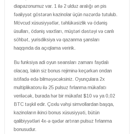
diapazonumuz var. 1 ilə 2 ulduz aralığı ən pis
fəaliyyət göstərən kazinolar üçün nəzərdə tutulub.
Mövcud xüsusiyyətlər, təhlükəsizlik və ödəniş
üsulları, ödəniş vaxtları, müştəri dəstəyi və canlı
söhbət, yurisdiksiya və qazanma şansları
haqqında da açıqlama veririk.
Bu funksiya adi oyun seansları zamanı faydalı
olacaq, lakin siz bonus rejiminə keçərkən ondan
istifadə edə bilməyəcəksiniz. Oyunçulara 2x
multiplikatoru ilə 25 pulsuz fırlanma mükafatı
veriləcək, burada hər bir mükafat $10 və ya 0,02
BTC təşkil edir. Çoxlu vəhşi simvollardan başqa,
kazinoların ikinci bonus xüsusiyyəti, bütün
qalibiyyətləri 4x-ə qədər artıran pulsuz fırlanma
bonusudur.