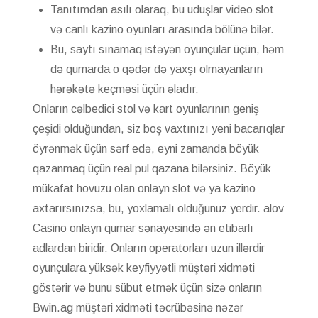
Tanıtımdan asılı olaraq, bu uduşlar video slot
və canlı kazino oyunları arasında bölünə bilər.
Bu, saytı sınamaq istəyən oyunçular üçün, həm
də qumarda o qədər də yaxşı olmayanların
hərəkətə keçməsi üçün əladır.
Onların cəlbedici stol və kart oyunlarının geniş
çeşidi olduğundan, siz boş vaxtınızı yeni bacarıqlar
öyrənmək üçün sərf edə, eyni zamanda böyük
qazanmaq üçün real pul qazana bilərsiniz. Böyük
mükafat hovuzu olan onlayn slot və ya kazino
axtarırsınızsa, bu, yoxlamalı olduğunuz yerdir. alov
Casino onlayn qumar sənayesində ən etibarlı
adlardan biridir. Onların operatorları uzun illərdir
oyunçulara yüksək keyfiyyətli müştəri xidməti
göstərir və bunu sübut etmək üçün sizə onların
Bwin.ag müştəri xidməti təcrübəsinə nəzər