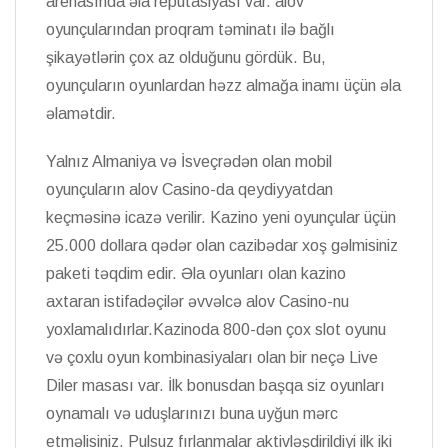
arenasında əla reputasiyası var. alov
oyunçularından proqram təminatı ilə bağlı
şikayətlərin çox az olduğunu gördük. Bu,
oyunçuların oyunlardan həzz almağa inamı üçün əla
əlamətdir.
Yalnız Almaniya və İsveçrədən olan mobil
oyunçuların alov Casino-da qeydiyyatdan
keçməsinə icazə verilir. Kazino yeni oyunçular üçün
25.000 dollara qədər olan cazibədar xoş gəlmisiniz
paketi təqdim edir. Əla oyunları olan kazino
axtaran istifadəçilər əvvəlcə alov Casino-nu
yoxlamalıdırlar.Kazinoda 800-dən çox slot oyunu
və çoxlu oyun kombinasiyaları olan bir neçə Live
Diler masası var. İlk bonusdan başqa siz oyunları
oynamalı və uduşlarınızı buna uyğun mərc
etməlisiniz. Pulsuz fırlanmalar aktivləşdirildiyi ilk iki