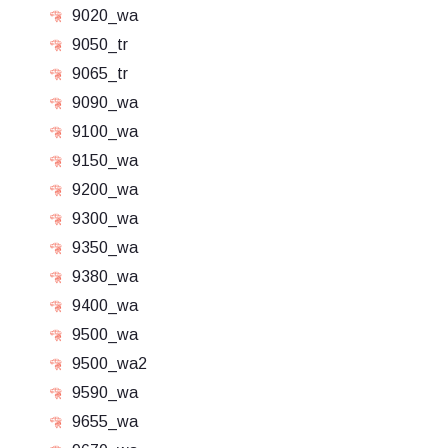
9020_wa
9050_tr
9065_tr
9090_wa
9100_wa
9150_wa
9200_wa
9300_wa
9350_wa
9380_wa
9400_wa
9500_wa
9500_wa2
9590_wa
9655_wa