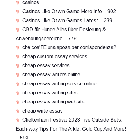
casinos
Casinos Like Ozwin Game More Info – 902
Casinos Like Ozwin Games Latest – 339
CBD für Hunde Alles über Dosierung &
Anwendungsbereiche – 778
che cos'ГЁ una sposa per corrispondenza?
cheap custom essay services
cheap essay services
cheap essay writers online
cheap essay writing service online
cheap essay writing sites
cheap essay writing website
cheap write essay
Cheltenham Festival 2023 Five Outside Bets:
Each-way Tips For The Arkle, Gold Cup And More!
– 593