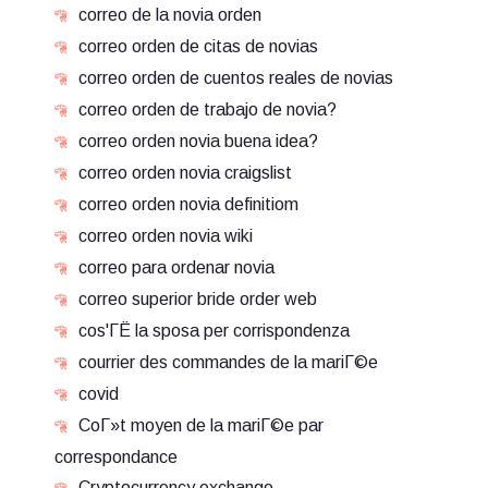
correo de la novia orden
correo orden de citas de novias
correo orden de cuentos reales de novias
correo orden de trabajo de novia?
correo orden novia buena idea?
correo orden novia craigslist
correo orden novia definitiom
correo orden novia wiki
correo para ordenar novia
correo superior bride order web
cos'ГЁ la sposa per corrispondenza
courrier des commandes de la mariГ©e
covid
CoГ»t moyen de la mariГ©e par
correspondance
Cryptocurrency exchange