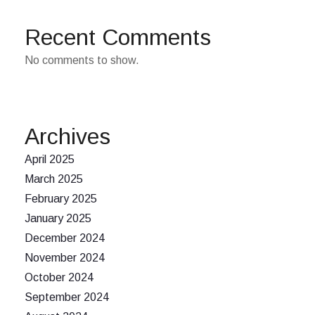
Recent Comments
No comments to show.
Archives
April 2025
March 2025
February 2025
January 2025
December 2024
November 2024
October 2024
September 2024