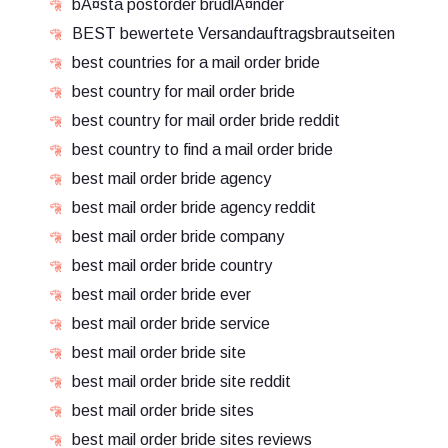
bÃ¤sta postorder brudlÃ¤nder
BEST bewertete Versandauftragsbrautseiten
best countries for a mail order bride
best country for mail order bride
best country for mail order bride reddit
best country to find a mail order bride
best mail order bride agency
best mail order bride agency reddit
best mail order bride company
best mail order bride country
best mail order bride ever
best mail order bride service
best mail order bride site
best mail order bride site reddit
best mail order bride sites
best mail order bride sites reviews