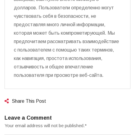
долларов. Пользователи определенно могут
чувствовать себя в безопасности, не
предоставляя много личной информации,
которая может быть компрометирующей. Мы
предпочитаем рассматривать взаимодействие
с пользователем с помощью таких терминов,
как навигация, простота использования,
отзывчивость и общее впечатление
пользователя при просмотре веб-сайта.
Share This Post
Leave a Comment
Your email address will not be published.
*