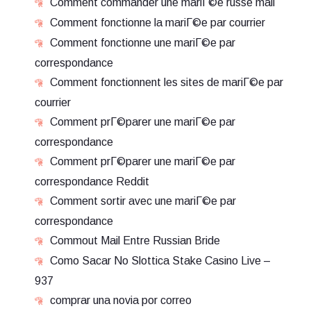
Comment commander une mariГ©e russe mail
Comment fonctionne la mariГ©e par courrier
Comment fonctionne une mariГ©e par
correspondance
Comment fonctionnent les sites de mariГ©e par
courrier
Comment prГ©parer une mariГ©e par
correspondance
Comment prГ©parer une mariГ©e par
correspondance Reddit
Comment sortir avec une mariГ©e par
correspondance
Commout Mail Entre Russian Bride
Como Sacar No Slottica Stake Casino Live –
937
comprar una novia por correo