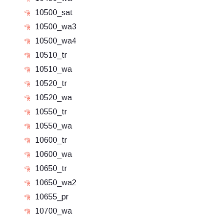
10500_sat
10500_wa3
10500_wa4
10510_tr
10510_wa
10520_tr
10520_wa
10550_tr
10550_wa
10600_tr
10600_wa
10650_tr
10650_wa2
10655_pr
10700_wa