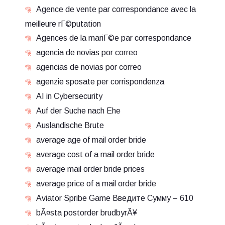
Agence de vente par correspondance avec la
meilleure rГ©putation
Agences de la mariГ©e par correspondance
agencia de novias por correo
agencias de novias por correo
agenzie sposate per corrispondenza
AI in Cybersecurity
Auf der Suche nach Ehe
Auslandische Brute
average age of mail order bride
average cost of a mail order bride
average mail order bride prices
average price of a mail order bride
Aviator Spribe Game Введите Сумму – 610
bÃ¤sta postorder brudbyrÃ¥