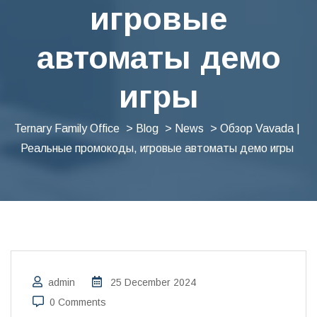
игровые
автоматы демо
игры
Ternary Family Office
>
Blog
>
News
> Обзор Vavada |
Реальные промокоды, игровые автоматы демо игры
admin
25 December 2024
0 Comments