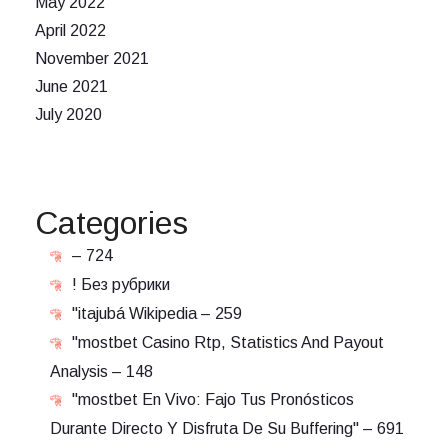
May 2022
April 2022
November 2021
June 2021
July 2020
Categories
– 724
! Без рубрики
"itajubá Wikipedia – 259
"mostbet Casino Rtp, Statistics And Payout
Analysis – 148
"mostbet En Vivo: Fajo Tus Pronósticos
Durante Directo Y Disfruta De Su Buffering" – 691