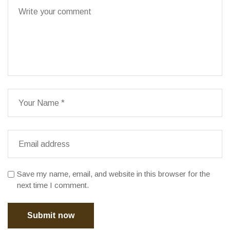
Save my name, email, and website in this browser for the
next time I comment.
Submit now