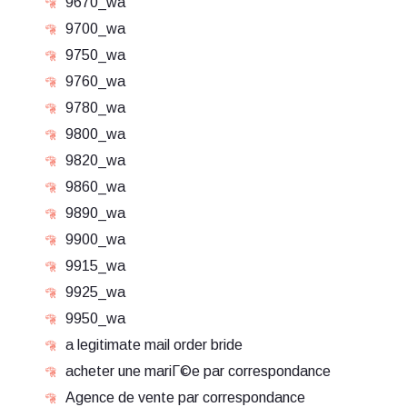
9670_wa
9700_wa
9750_wa
9760_wa
9780_wa
9800_wa
9820_wa
9860_wa
9890_wa
9900_wa
9915_wa
9925_wa
9950_wa
a legitimate mail order bride
acheter une mariГ©e par correspondance
Agence de vente par correspondance