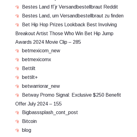
Bestes Land fГјr Versandbestellbraut Reddit
Bestes Land, um Versandbestellbraut zu finden
Bet Hip Hop Prizes Lookback Best Involving
Breakout Artist Those Who Win Bet Hip Jump
Awards 2024 Movie Clip – 285
betmexicom_new
betmexicomx
Bettilt
bettilt+
betwarriorar_new
Betway Promo Signal: Exclusive $250 Benefit
Offer July 2024 – 155
Bigbasssplash_cont_post
Bitcoin
blog