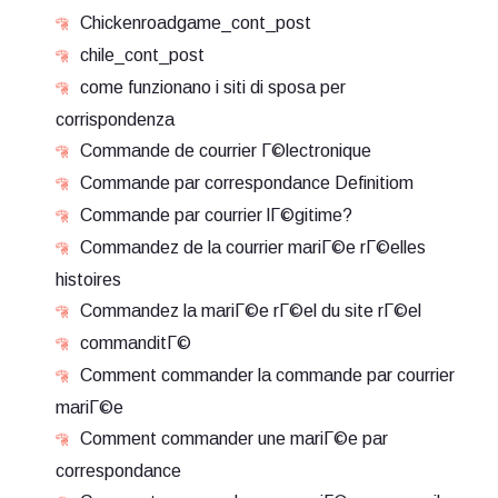
Chickenroadgame_cont_post
chile_cont_post
come funzionano i siti di sposa per
corrispondenza
Commande de courrier Г©lectronique
Commande par correspondance Definitiom
Commande par courrier lГ©gitime?
Commandez de la courrier mariГ©e rГ©elles
histoires
Commandez la mariГ©e rГ©el du site rГ©el
commanditГ©
Comment commander la commande par courrier
mariГ©e
Comment commander une mariГ©e par
correspondance