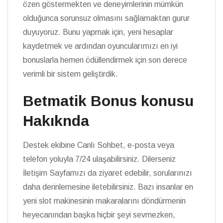
özen göstermekten ve deneyimlerinin mümkün
olduğunca sorunsuz olmasını sağlamaktan gurur
duyuyoruz. Bunu yapmak için, yeni hesaplar
kaydetmek ve ardından oyuncularımızı en iyi
bonuslarla hemen ödüllendirmek için son derece
verimli bir sistem geliştirdik.
Betmatik Bonus konusu
Hakıknda
Destek ekibine Canlı Sohbet, e-posta veya
telefon yoluyla 7/24 ulaşabilirsiniz. Dilerseniz
İletişim Sayfamızı da ziyaret edebilir, sorularınızı
daha derinlemesine iletebilirsiniz. Bazı insanlar en
yeni slot makinesinin makaralarını döndürmenin
heyecanından başka hiçbir şeyi sevmezken,