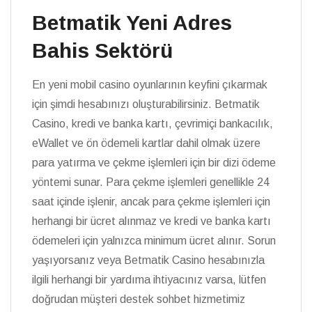
Betmatik Yeni Adres
Bahis Sektörü
En yeni mobil casino oyunlarının keyfini çıkarmak
için şimdi hesabınızı oluşturabilirsiniz. Betmatik
Casino, kredi ve banka kartı, çevrimiçi bankacılık,
eWallet ve ön ödemeli kartlar dahil olmak üzere
para yatırma ve çekme işlemleri için bir dizi ödeme
yöntemi sunar. Para çekme işlemleri genellikle 24
saat içinde işlenir, ancak para çekme işlemleri için
herhangi bir ücret alınmaz ve kredi ve banka kartı
ödemeleri için yalnızca minimum ücret alınır. Sorun
yaşıyorsanız veya Betmatik Casino hesabınızla
ilgili herhangi bir yardıma ihtiyacınız varsa, lütfen
doğrudan müşteri destek sohbet hizmetimiz