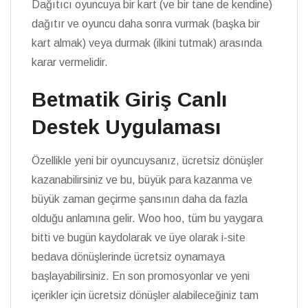
Dağıtıcı oyuncuya bir kart (ve bir tane de kendine)
dağıtır ve oyuncu daha sonra vurmak (başka bir
kart almak) veya durmak (ilkini tutmak) arasında
karar vermelidir.
Betmatik Giriş Canlı
Destek Uygulaması
Özellikle yeni bir oyuncuysanız, ücretsiz dönüşler
kazanabilirsiniz ve bu, büyük para kazanma ve
büyük zaman geçirme şansının daha da fazla
olduğu anlamına gelir. Woo hoo, tüm bu yaygara
bitti ve bugün kaydolarak ve üye olarak i-site
bedava dönüşlerinde ücretsiz oynamaya
başlayabilirsiniz. En son promosyonlar ve yeni
içerikler için ücretsiz dönüşler alabileceğiniz tam