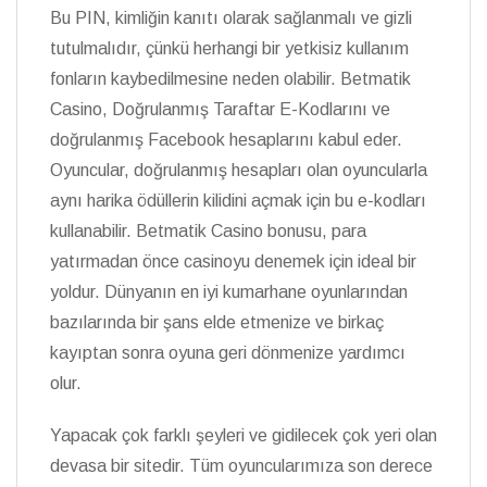
Bu PIN, kimliğin kanıtı olarak sağlanmalı ve gizli
tutulmalıdır, çünkü herhangi bir yetkisiz kullanım
fonların kaybedilmesine neden olabilir. Betmatik
Casino, Doğrulanmış Taraftar E-Kodlarını ve
doğrulanmış Facebook hesaplarını kabul eder.
Oyuncular, doğrulanmış hesapları olan oyuncularla
aynı harika ödüllerin kilidini açmak için bu e-kodları
kullanabilir. Betmatik Casino bonusu, para
yatırmadan önce casinoyu denemek için ideal bir
yoldur. Dünyanın en iyi kumarhane oyunlarından
bazılarında bir şans elde etmenize ve birkaç
kayıptan sonra oyuna geri dönmenize yardımcı
olur.
Yapacak çok farklı şeyleri ve gidilecek çok yeri olan
devasa bir sitedir. Tüm oyuncularımıza son derece