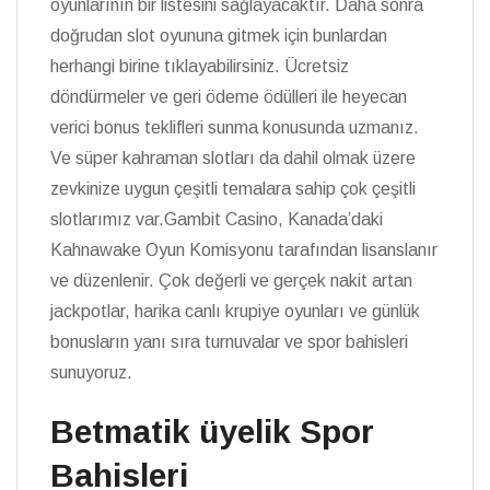
oyunlarının bir listesini sağlayacaktır. Daha sonra
doğrudan slot oyununa gitmek için bunlardan
herhangi birine tıklayabilirsiniz. Ücretsiz
döndürmeler ve geri ödeme ödülleri ile heyecan
verici bonus teklifleri sunma konusunda uzmanız.
Ve süper kahraman slotları da dahil olmak üzere
zevkinize uygun çeşitli temalara sahip çok çeşitli
slotlarımız var.Gambit Casino, Kanada’daki
Kahnawake Oyun Komisyonu tarafından lisanslanır
ve düzenlenir. Çok değerli ve gerçek nakit artan
jackpotlar, harika canlı krupiye oyunları ve günlük
bonusların yanı sıra turnuvalar ve spor bahisleri
sunuyoruz.
Betmatik üyelik Spor
Bahisleri