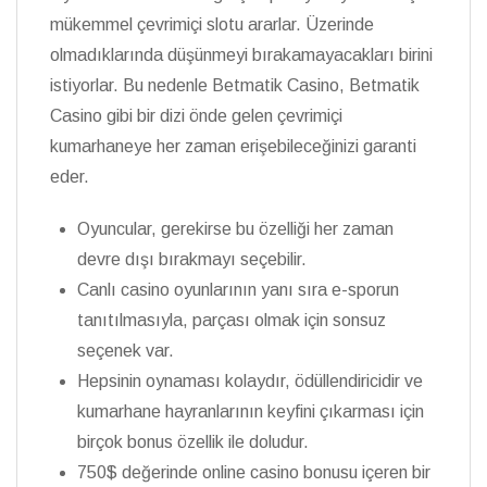
mükemmel çevrimiçi slotu ararlar. Üzerinde
olmadıklarında düşünmeyi bırakamayacakları birini
istiyorlar. Bu nedenle Betmatik Casino, Betmatik
Casino gibi bir dizi önde gelen çevrimiçi
kumarhaneye her zaman erişebileceğinizi garanti
eder.
Oyuncular, gerekirse bu özelliği her zaman
devre dışı bırakmayı seçebilir.
Canlı casino oyunlarının yanı sıra e-sporun
tanıtılmasıyla, parçası olmak için sonsuz
seçenek var.
Hepsinin oynaması kolaydır, ödüllendiricidir ve
kumarhane hayranlarının keyfini çıkarması için
birçok bonus özellik ile doludur.
750$ değerinde online casino bonusu içeren bir