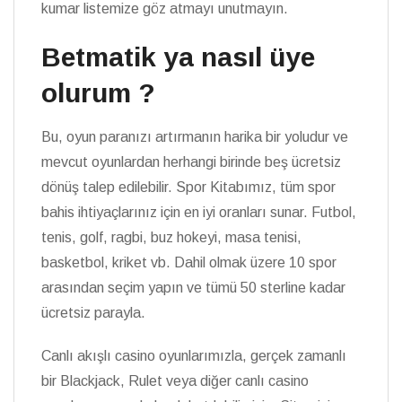
kumar listemize göz atmayı unutmayın.
Betmatik ya nasıl üye
olurum ?
Bu, oyun paranızı artırmanın harika bir yoludur ve
mevcut oyunlardan herhangi birinde beş ücretsiz
dönüş talep edilebilir. Spor Kitabımız, tüm spor
bahis ihtiyaçlarınız için en iyi oranları sunar. Futbol,
tenis, golf, ragbi, buz hokeyi, masa tenisi,
basketbol, kriket vb. Dahil olmak üzere 10 spor
arasından seçim yapın ve tümü 50 sterline kadar
ücretsiz parayla.
Canlı akışlı casino oyunlarımızla, gerçek zamanlı
bir Blackjack, Rulet veya diğer canlı casino