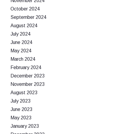
November 2024
October 2024
September 2024
August 2024
July 2024
June 2024
May 2024
March 2024
February 2024
December 2023
November 2023
August 2023
July 2023
June 2023
May 2023
January 2023