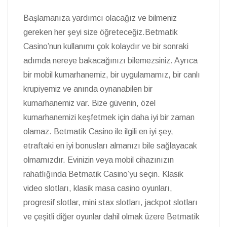
Başlamanıza yardımcı olacağız ve bilmeniz
gereken her şeyi size öğreteceğiz.Betmatik
Casino’nun kullanımı çok kolaydır ve bir sonraki
adımda nereye bakacağınızı bilemezsiniz. Ayrıca
bir mobil kumarhanemiz, bir uygulamamız, bir canlı
krupiyemiz ve anında oynanabilen bir
kumarhanemiz var. Bize güvenin, özel
kumarhanemizi keşfetmek için daha iyi bir zaman
olamaz. Betmatik Casino ile ilgili en iyi şey,
etraftaki en iyi bonusları almanızı bile sağlayacak
olmamızdır. Evinizin veya mobil cihazınızın
rahatlığında Betmatik Casino’yu seçin. Klasik
video slotları, klasik masa casino oyunları,
progresif slotlar, mini stax slotları, jackpot slotları
ve çeşitli diğer oyunlar dahil olmak üzere Betmatik