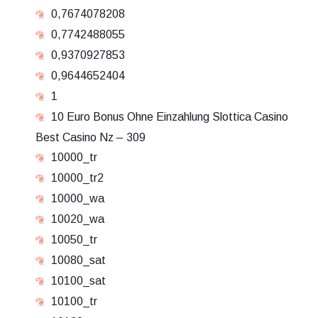
0,7674078208
0,7742488055
0,9370927853
0,9644652404
1
10 Euro Bonus Ohne Einzahlung Slottica Casino
Best Casino Nz – 309
10000_tr
10000_tr2
10000_wa
10020_wa
10050_tr
10080_sat
10100_sat
10100_tr