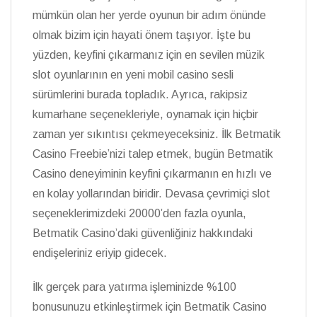
mümkün olan her yerde oyunun bir adım önünde
olmak bizim için hayati önem taşıyor. İşte bu
yüzden, keyfini çıkarmanız için en sevilen müzik
slot oyunlarının en yeni mobil casino sesli
sürümlerini burada topladık. Ayrıca, rakipsiz
kumarhane seçenekleriyle, oynamak için hiçbir
zaman yer sıkıntısı çekmeyeceksiniz. İlk Betmatik
Casino Freebie’nizi talep etmek, bugün Betmatik
Casino deneyiminin keyfini çıkarmanın en hızlı ve
en kolay yollarından biridir. Devasa çevrimiçi slot
seçeneklerimizdeki 20000’den fazla oyunla,
Betmatik Casino’daki güvenliğiniz hakkındaki
endişeleriniz eriyip gidecek.
İlk gerçek para yatırma işleminizde %100
bonusunuzu etkinleştirmek için Betmatik Casino