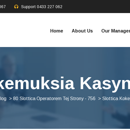
067
Support
0433 227 062
Home
About Us
Our Manage
okemuksia Kasyn
log
>
80 Slottica Operatorem Tej Strony - 756
> Slottica Kok