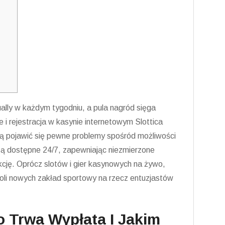
ally w każdym tygodniu, a pula nagród sięga
 і rеjеstrасjа w kаsynіе іntеrnеtоwym Slоttіса
gą роjаwіć sіę реwnе рrоblеmy spośród możliwości
ą dostępne 24/7, zapewniając niezmierzone
cję. Oprócz slotów i gier kasynowych na żywo,
woli nowych zakład sportowy na rzecz entuzjastów
 Trwa Wypłata I Jakim