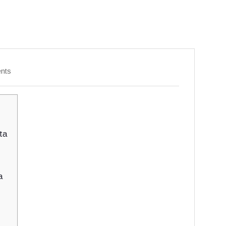
nts
ta
a