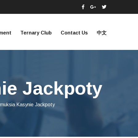
ment
Ternary Club
Contact Us
中文
ie Jackpoty
emuksia Kasynie Jackpoty