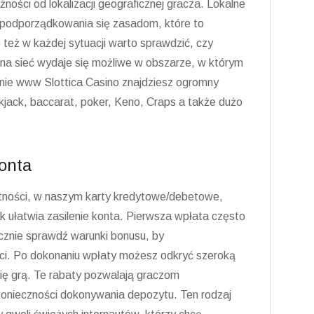
ności od lokalizacji geograficznej gracza. Lokalne
 podporządkowania się zasadom, które to
też w każdej sytuacji warto sprawdzić, czy
na sieć wydaje się możliwe w obszarze, w którym
ronie www Slottica Casino znajdziesz ogromny
ackjack, baccarat, poker, Keno, Craps a także dużo
onta
atności, w naszym karty kredytowe/debetowe,
ak ułatwia zasilenie konta. Pierwsza wpłata często
cznie sprawdź warunki bonusu, by
i. Po dokonaniu wpłaty możesz odkryć szeroką
ię grą. Te rabaty pozwalają graczom
nieczności dokonywania depozytu. Ten rodzaj