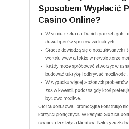
Sposobem Wypłacić Pi
Casino Online?
W sumie czeka na Twoich potrzeb gold 
deweloperów sportów wirtualnych.
Gracze dowiedzą się o poszukiwanych i 
wortalu www a także w newsletterze ma
Każdy może spróbować stworzyć własną s
budować taktykę i odkrywać możliwości.
W wypadku więcej złożonych problemów 
zaś w kwestii, podczas gdy ktoś preferuj
być owo możliwe.
Oferta bonusowa i promocyjna konstruuje ni
korzyści pieniężnych. W kasynie Slottica b
również dla stałych klientów. Należy aczkol