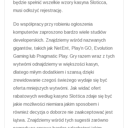
będzie spełnić wszelkie wzory kasyna Sloticca,
musi odłożyć rejestrację.
Do współpracy przy robieniu ogłoszenia
komputerów zaproszono bardzo wiele studiów
developerskich. Znajdziemy wśród nazwanych
gigantów, takich jak NetEnt, Play’n GO, Evolution
Gaming lub Pragmatic Play. Gry razem wraz z tych
wytwórni odnajdziemy w większości kasyn,
dlatego miłym dodatkiem i szansą dzięki
zrewidowanie czegoś świeżego wydaje się być
oferta mniejszych wytwórni. Jak widać ofert
rabatowych według kasyno Slottica zdaje się być
jakie możliwości niemiara jakim sposobem i
również decyzja o doborze nie zaakceptować jest
łątwa. Znajdziemy wśród tych sugestii zarówno