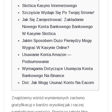
Slottica Kasyno Internetowego
Szczęście Wydaje Się Po Twojej Stronie!
Jak Się Zarejestrować: Zakładanie
Nowego Konta Bankowego Bankowego
W Kasynie Slottica
Jakim Sposobem Dużo Pieniędzy Mogę
Wygrać W Kasynie Online?
Usuwanie Konta Amazon —
Podsumowanie
Wymagania Dotyczące Usunięcia Konta
Bankowego Na Binance
Dot: Jak Mogę Usunać Konto Na Eacom
Znajdziemy wśród wymienionych zarówno
gratyfikacyj o bardzo wysokiej jak i raczej
symbolicznej wartości. Poniższa tabela hhg