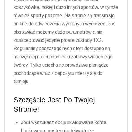
koszykówkę, hokej i dużo innych sportów, w tymże
również sporty pozorne. Na stronie są transmisje
on-line do odwiedzenia wybranych wydarzeń, zaś
obstawiać możemy dużo parametrów a nie
zaakceptować jedynie proste zakłady 1X2.
Regulaminy poszczególnych ofert dostępne są
najczęściej na uruchomieniu zabawy wiadomego
twórcy. Tylko uciecha na prawdziwe pieniądze
pochodzące wraz z depozytu mierzy się do
turnieju.
Szczęście Jest Po Twojej
Stronie!
Jeśli wyszukasz opcję likwidowania konta
bankowego, postępuj adekwatnie z