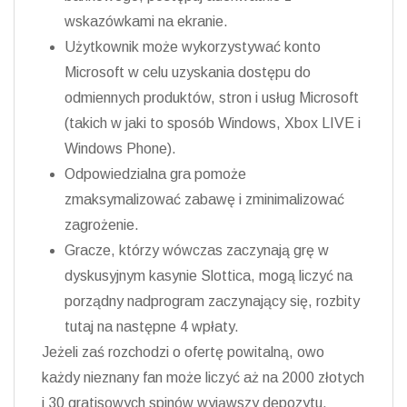
wskazówkami na ekranie.
Użytkownik może wykorzystywać konto
Microsoft w celu uzyskania dostępu do
odmiennych produktów, stron i usług Microsoft
(takich w jaki to sposób Windows, Xbox LIVE i
Windows Phone).
Odpowiedzialna gra pomoże
zmaksymalizować zabawę i zminimalizować
zagrożenie.
Gracze, którzy wówczas zaczynają grę w
dyskusyjnym kasynie Slottica, mogą liczyć na
porządny nadprogram zaczynający się, rozbity
tutaj na następne 4 wpłaty.
Jeżeli zaś rozchodzi o ofertę powitalną, owo
każdy nieznany fan może liczyć aż na 2000 złotych
i 30 gratisowych spinów wyjąwszy depozytu.