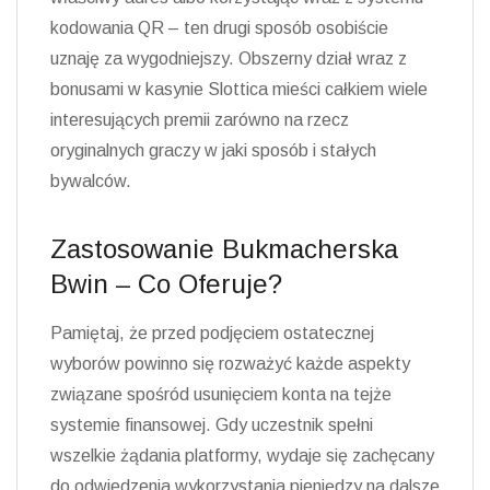
kodowania QR – ten drugi sposób osobiście
uznaję za wygodniejszy. Obszerny dział wraz z
bonusami w kasynie Slottica mieści całkiem wiele
interesujących premii zarówno na rzecz
oryginalnych graczy w jaki sposób i stałych
bywalców.
Zastosowanie Bukmacherska
Bwin – Co Oferuje?
Pamiętaj, że przed podjęciem ostatecznej
wyborów powinno się rozważyć każde aspekty
związane spośród usunięciem konta na tejże
systemie finansowej. Gdy uczestnik spełni
wszelkie żądania platformy, wydaje się zachęcany
do odwiedzenia wykorzystania pieniędzy na dalsze