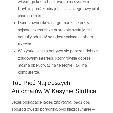
własnego konta bankowego na systemie
PayPo, poniżej odnajdziesz szczegółowy pilot
chód na kroku.
Dane zawodników są gromadzone przez
najnowocześniejsze protokoły szyfrujące i
actually odrzucić są udostępniane osobom
trzecim.
Wszystko jest to odbywa się poprzez dobrze
zbudowany interfejs, który równie dobrze
można obsługiwać na telefonie, jak i na
komputerze.
Top Pięć Najlepszych
Automatów W Kasynie Slottica
Jeżeli posiadacie jakieś zapytania, bądź coś
spośród owego poradnika było niezrozumiałe –