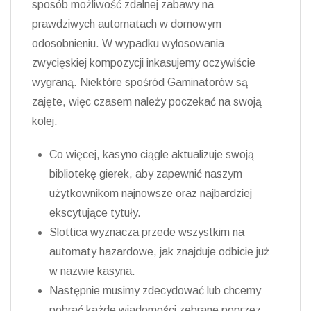
sposób możliwość zdalnej zabawy na
prawdziwych automatach w domowym
odosobnieniu. W wypadku wylosowania
zwycięskiej kompozycji inkasujemy oczywiście
wygraną. Niektóre spośród Gaminatorów są
zajęte, więc czasem należy poczekać na swoją
kolej.
Co więcej, kasyno ciągle aktualizuje swoją
bibliotekę gierek, aby zapewnić naszym
użytkownikom najnowsze oraz najbardziej
ekscytujące tytuły.
Slottica wyznacza przede wszystkim na
automaty hazardowe, jak znajduje odbicie już
w nazwie kasyna.
Następnie musimy zdecydować lub chcemy
pobrać każde wiadomości zebrane poprzez