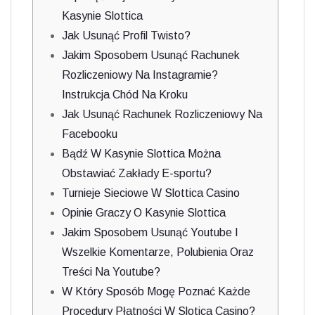
Kasynie Slottica
Jak Usunąć Profil Twisto?
Jakim Sposobem Usunąć Rachunek
Rozliczeniowy Na Instagramie?
Instrukcja Chód Na Kroku
Jak Usunąć Rachunek Rozliczeniowy Na
Facebooku
Bądź W Kasynie Slottica Można
Obstawiać Zakłady E-sportu?
Turnieje Sieciowe W Slottica Casino
Opinie Graczy O Kasynie Slottica
Jakim Sposobem Usunąć Youtube I
Wszelkie Komentarze, Polubienia Oraz
Treści Na Youtube?
W Który Sposób Mogę Poznać Każde
Procedury Płatności W Slotica Casino?