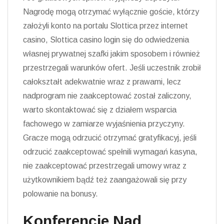
Nagrodę mogą otrzymać wyłącznie goście, którzy
założyli konto na portalu Slottica przez internet
casino, Slottica casino login się do odwiedzenia
własnej prywatnej szafki jakim sposobem i również
przestrzegali warunków ofert. Jeśli uczestnik zrobił
całokształt adekwatnie wraz z prawami, lecz
nadprogram nie zaakceptować został zaliczony,
warto skontaktować się z działem wsparcia
fachowego w zamiarze wyjaśnienia przyczyny.
Gracze mogą odrzucić otrzymać gratyfikacyj, jeśli
odrzucić zaakceptować spełnili wymagań kasyna,
nie zaakceptować przestrzegali umowy wraz z
użytkownikiem bądź też zaangażowali się przy
polowanie na bonusy.
Konferencje Nad