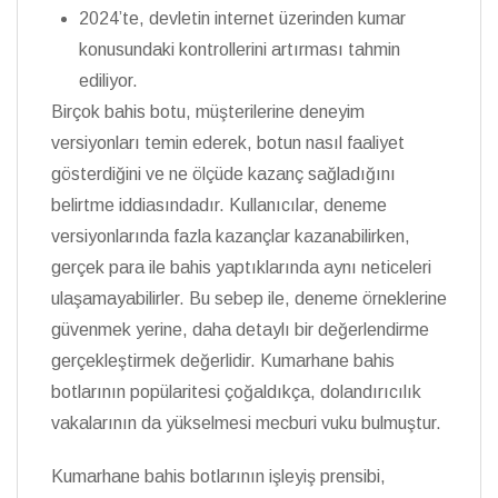
2024’te, devletin internet üzerinden kumar
konusundaki kontrollerini artırması tahmin
ediliyor.
Birçok bahis botu, müşterilerine deneyim
versiyonları temin ederek, botun nasıl faaliyet
gösterdiğini ve ne ölçüde kazanç sağladığını
belirtme iddiasındadır. Kullanıcılar, deneme
versiyonlarında fazla kazançlar kazanabilirken,
gerçek para ile bahis yaptıklarında aynı neticeleri
ulaşamayabilirler. Bu sebep ile, deneme örneklerine
güvenmek yerine, daha detaylı bir değerlendirme
gerçekleştirmek değerlidir. Kumarhane bahis
botlarının popülaritesi çoğaldıkça, dolandırıcılık
vakalarının da yükselmesi mecburi vuku bulmuştur.
Kumarhane bahis botlarının işleyiş prensibi,