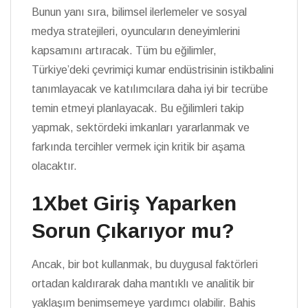
Bunun yanı sıra, bilimsel ilerlemeler ve sosyal
medya stratejileri, oyuncuların deneyimlerini
kapsamını artıracak. Tüm bu eğilimler,
Türkiye’deki çevrimiçi kumar endüstrisinin istikbalini
tanımlayacak ve katılımcılara daha iyi bir tecrübe
temin etmeyi planlayacak. Bu eğilimleri takip
yapmak, sektördeki imkanları yararlanmak ve
farkında tercihler vermek için kritik bir aşama
olacaktır.
1Xbet Giriş Yaparken
Sorun Çıkarıyor mu?
Ancak, bir bot kullanmak, bu duygusal faktörleri
ortadan kaldırarak daha mantıklı ve analitik bir
yaklaşım benimsemeye yardımcı olabilir. Bahis