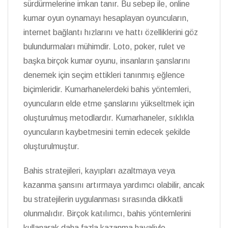
sürdürmelerine imkan tanır. Bu sebep ile, online
kumar oyun oynamayı hesaplayan oyuncuların,
internet bağlantı hızlarını ve hattı özelliklerini göz
bulundurmaları mühimdir. Loto, poker, rulet ve
başka birçok kumar oyunu, insanların şanslarını
denemek için seçim ettikleri tanınmış eğlence
biçimleridir. Kumarhanelerdeki bahis yöntemleri,
oyuncuların elde etme şanslarını yükseltmek için
oluşturulmuş metodlardır. Kumarhaneler, sıklıkla
oyuncuların kaybetmesini temin edecek şekilde
oluşturulmuştur.
Bahis stratejileri, kayıpları azaltmaya veya
kazanma şansını artırmaya yardımcı olabilir, ancak
bu stratejilerin uygulanması sırasında dikkatli
olunmalıdır. Birçok katılımcı, bahis yöntemlerini
kullanarak daha fazla kazanma hayaliyle