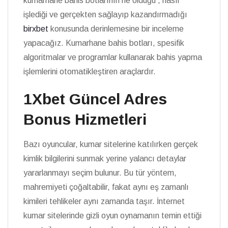
kumarhane bahis botlarının ne olduğu , nasıl
işlediği ve gerçekten sağlayıp kazandırmadığı
birxbet
konusunda derinlemesine bir inceleme
yapacağız. Kumarhane bahis botları, spesifik
algoritmalar ve programlar kullanarak bahis yapma
işlemlerini otomatikleştiren araçlardır.
1Xbet Güncel Adres
Bonus Hizmetleri
Bazı oyuncular, kumar sitelerine katılırken gerçek
kimlik bilgilerini sunmak yerine yalancı detaylar
yararlanmayı seçim bulunur. Bu tür yöntem,
mahremiyeti çoğaltabilir, fakat aynı eş zamanlı
kimileri tehlikeler aynı zamanda taşır. İnternet
kumar sitelerinde gizli oyun oynamanın temin ettiği