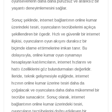
oyunseverlerin daha daha pürüzsüz ve aralıksız bir
yaşantı deneyimlemesini sağlar.
Sonuç şeklinde, internet bağlantının online kumar
üzerindeki tesiri, oyuncuların tecrübelerini açıkça
şekillendiren bir ögedir. Hızlı ve güvenilir bir internet
ilişkisi, oyuncuların oyun akışını duraksız bir
biçimde idame ettirmelerine imkan tanır. Bu
dolayısıyla, online kumar oyun oynamayı
hesaplayan katılımcıların, internet hızlarını ve
hattı özelliklerini göz bulundurmaları değerlidir.
İleride, teknik gelişmesiyle eşliğinde, internet
hızının online kumar üzerine tesiri daha da
çoğalacak ve oyunculara daha daha mükemmel bir
tecrübe sunacaktır. Sonuç olarak, internet
bağlantının online kumar üzerindeki tesiri,
oyuncuların tecrübelerini doğru etkileyen bir