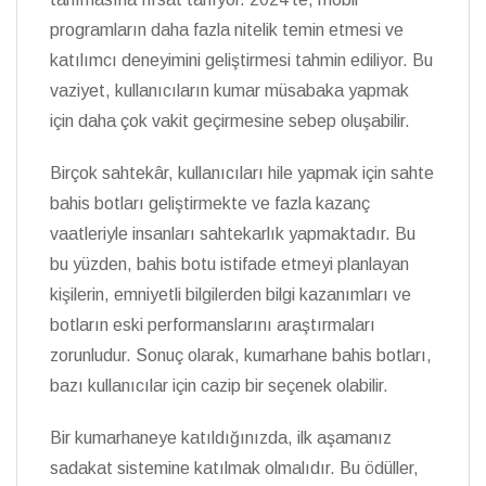
programların daha fazla nitelik temin etmesi ve
katılımcı deneyimini geliştirmesi tahmin ediliyor. Bu
vaziyet, kullanıcıların kumar müsabaka yapmak
için daha çok vakit geçirmesine sebep oluşabilir.
Birçok sahtekâr, kullanıcıları hile yapmak için sahte
bahis botları geliştirmekte ve fazla kazanç
vaatleriyle insanları sahtekarlık yapmaktadır. Bu
bu yüzden, bahis botu istifade etmeyi planlayan
kişilerin, emniyetli bilgilerden bilgi kazanımları ve
botların eski performanslarını araştırmaları
zorunludur. Sonuç olarak, kumarhane bahis botları,
bazı kullanıcılar için cazip bir seçenek olabilir.
Bir kumarhaneye katıldığınızda, ilk aşamanız
sadakat sistemine katılmak olmalıdır. Bu ödüller,