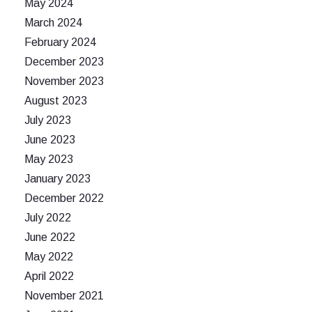
May 2024
March 2024
February 2024
December 2023
November 2023
August 2023
July 2023
June 2023
May 2023
January 2023
December 2022
July 2022
June 2022
May 2022
April 2022
November 2021