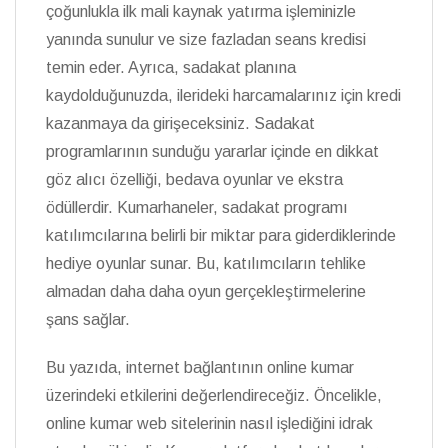
çoğunlukla ilk mali kaynak yatırma işleminizle
yanında sunulur ve size fazladan seans kredisi
temin eder. Ayrıca, sadakat planına
kaydolduğunuzda, ilerideki harcamalarınız için kredi
kazanmaya da girişeceksiniz. Sadakat
programlarının sunduğu yararlar içinde en dikkat
göz alıcı özelliği, bedava oyunlar ve ekstra
ödüllerdir. Kumarhaneler, sadakat programı
katılımcılarına belirli bir miktar para giderdiklerinde
hediye oyunlar sunar. Bu, katılımcıların tehlike
almadan daha daha oyun gerçekleştirmelerine
şans sağlar.
Bu yazıda, internet bağlantının online kumar
üzerindeki etkilerini değerlendireceğiz. Öncelikle,
online kumar web sitelerinin nasıl işlediğini idrak