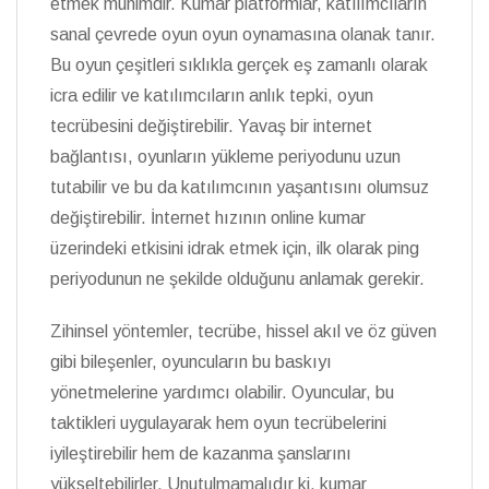
etmek mühimdir. Kumar platformlar, katılımcıların
sanal çevrede oyun oyun oynamasına olanak tanır.
Bu oyun çeşitleri sıklıkla gerçek eş zamanlı olarak
icra edilir ve katılımcıların anlık tepki, oyun
tecrübesini değiştirebilir. Yavaş bir internet
bağlantısı, oyunların yükleme periyodunu uzun
tutabilir ve bu da katılımcının yaşantısını olumsuz
değiştirebilir. İnternet hızının online kumar
üzerindeki etkisini idrak etmek için, ilk olarak ping
periyodunun ne şekilde olduğunu anlamak gerekir.
Zihinsel yöntemler, tecrübe, hissel akıl ve öz güven
gibi bileşenler, oyuncuların bu baskıyı
yönetmelerine yardımcı olabilir. Oyuncular, bu
taktikleri uygulayarak hem oyun tecrübelerini
iyileştirebilir hem de kazanma şanslarını
yükseltebilirler. Unutulmamalıdır ki, kumar