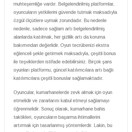
muhteşemliğe vardır. Belgelendirilmiş platformlar,
oyuncuların yetkilerini güvende tutmak maksadıyla
özgül ölçütlere uymak zorundadır. Bu nedenle
nedenle, sadece sağlam artı belgelendirilmiş
alanlarda katılmak, her gizlilik artı da koruma
bakımından değerlidir. Oyun tecrübenizi ekstra
eğlenceli şekle getirmek maksadıyla, çeşitli bonus
ile teşviklerden istifade edebilirsiniz. Birçok şans
oyunları platformu, güncel katılımcılara artı bağlı
katılımcılara çeşitli bonuslar sağlamaktadır.
Oyuncular, kumarhanelerde zevk almak için oyun
etmelidir ve zararlarını kabul etmeyi sağlamayı
öğrenmelidir. Sonuç olarak, kumarhane bahis
taktikleri, oyuncuların başarma ihtimallerini
artırmak için tasarlanmış yöntemlerdir. Lakin, bu