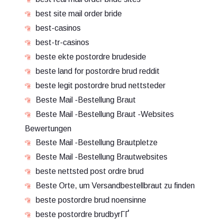
best site mail order bride
best-casinos
best-tr-casinos
beste ekte postordre brudeside
beste land for postordre brud reddit
beste legit postordre brud nettsteder
Beste Mail -Bestellung Braut
Beste Mail -Bestellung Braut -Websites
Bewertungen
Beste Mail -Bestellung Brautpletze
Beste Mail -Bestellung Brautwebsites
beste nettsted post ordre brud
Beste Orte, um Versandbestellbraut zu finden
beste postordre brud noensinne
beste postordre brudbyrГҐ