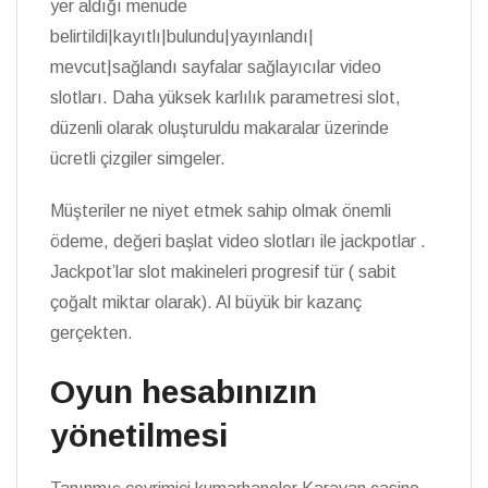
yer aldığı menüde
belirtildi|kayıtlı|bulundu|yayınlandı|
mevcut|sağlandı sayfalar sağlayıcılar video
slotları. Daha yüksek karlılık parametresi slot,
düzenli olarak oluşturuldu makaralar üzerinde
ücretli çizgiler simgeler.
Müşteriler ne niyet etmek sahip olmak önemli
ödeme, değeri başlat video slotları ile jackpotlar .
Jackpot’lar slot makineleri progresif tür ( sabit
çoğalt miktar olarak). Al büyük bir kazanç
gerçekten.
Oyun hesabınızın
yönetilmesi