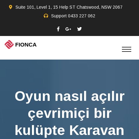
Suite 101, Level 1, 15 Help ST Chatswood, NSW 2067
Support
0433 227 062
Oyun nasıl açılır
çevrimiçi bir
kulüpte Karavan