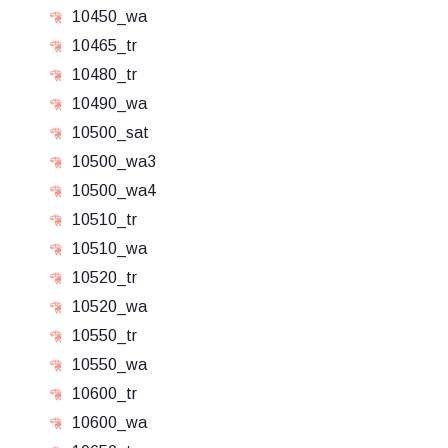
10450_wa
10465_tr
10480_tr
10490_wa
10500_sat
10500_wa3
10500_wa4
10510_tr
10510_wa
10520_tr
10520_wa
10550_tr
10550_wa
10600_tr
10600_wa