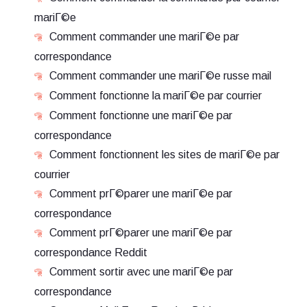
mariГ©e
Comment commander une mariГ©e par
correspondance
Comment commander une mariГ©e russe mail
Comment fonctionne la mariГ©e par courrier
Comment fonctionne une mariГ©e par
correspondance
Comment fonctionnent les sites de mariГ©e par
courrier
Comment prГ©parer une mariГ©e par
correspondance
Comment prГ©parer une mariГ©e par
correspondance Reddit
Comment sortir avec une mariГ©e par
correspondance