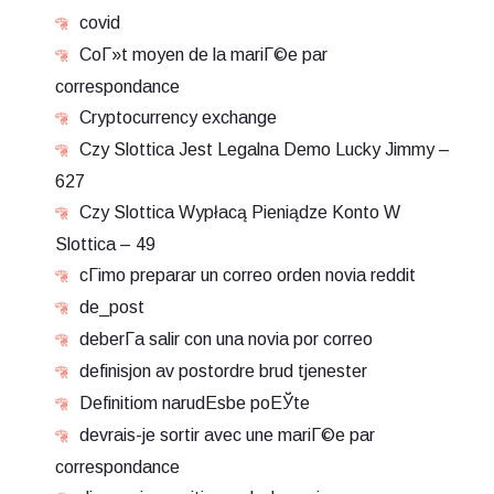
covid
CoГ»t moyen de la mariГ©e par
correspondance
Cryptocurrency exchange
Czy Slottica Jest Legalna Demo Lucky Jimmy –
627
Czy Slottica Wypłacą Pieniądze Konto W
Slottica – 49
cГіmo preparar un correo orden novia reddit
de_post
deberГ­a salir con una novia por correo
definisjon av postordre brud tjenester
Definitiom narudЕѕbe poЕЎte
devrais-je sortir avec une mariГ©e par
correspondance