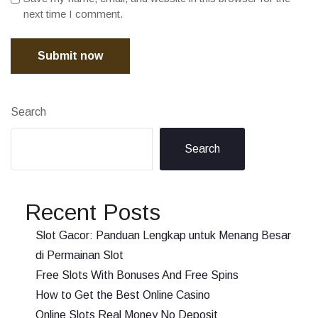
next time I comment.
Submit now
Search
Search
Recent Posts
Slot Gacor: Panduan Lengkap untuk Menang Besar
di Permainan Slot
Free Slots With Bonuses And Free Spins
How to Get the Best Online Casino
Online Slots Real Money No Deposit