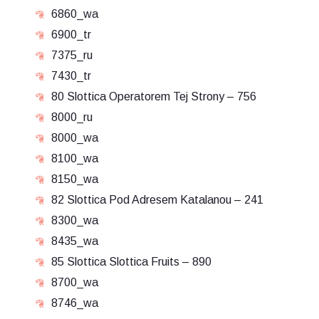
6860_wa
6900_tr
7375_ru
7430_tr
80 Slottica Operatorem Tej Strony – 756
8000_ru
8000_wa
8100_wa
8150_wa
82 Slottica Pod Adresem Katalanou – 241
8300_wa
8435_wa
85 Slottica Slottica Fruits – 890
8700_wa
8746_wa