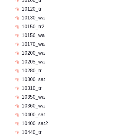
10100_tr
10120_tr
10130_wa
10150_tr2
10156_wa
10170_wa
10200_wa
10205_wa
10280_tr
10300_sat
10310_tr
10350_wa
10360_wa
10400_sat
10400_sat2
10440_tr