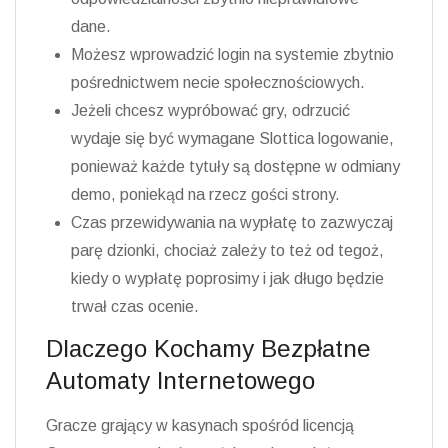
dane.
Możesz wprowadzić login na systemie zbytnio
pośrednictwem necie społecznościowych.
Jeżeli chcesz wypróbować gry, odrzucić
wydaje się być wymagane Slottica logowanie,
ponieważ każde tytuły są dostępne w odmiany
demo, poniekąd na rzecz gości strony.
Czas przewidywania na wypłatę to zazwyczaj
parę dzionki, chociaż zależy to też od tegoż,
kiedy o wypłatę poprosimy i jak długo będzie
trwał czas ocenie.
Dlaczego Kochamy Bezpłatne
Automaty Internetowego
Gracze grający w kasynach spośród licencją