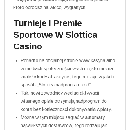
które obrócisz na więcej wygranych.
Turnieje I Premie
Sportowe W Slottica
Casino
Ponadto na oficjalnej stronie www kasyna albo
w mediach społecznościowych często można
znaleźć kody atrakcyjne, tego rodzaju w jaki to
sposób „Slottica nadprogram kod“.
Tak, nowi zawodnicy według aktywacji
własnego opisie otrzymują nadprogram do
konta bez konieczności dokonywania wpłaty.
Można w tym miejscu zagrać w automaty
największych dostawców, tego rodzaju jak