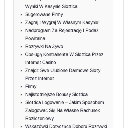
Wyniki W Kasynie Slottica
Sugerowane Firmy
Zagraj I Wygraj W Własnym Kasynie!
Nadprogram Za Rejestrację I Podaż
Powitalna
Rozrywki Na Żywo
Obsługą Kontrahenta W Slottica Przez
Internet Casino
Znajdź Swe Ulubione Darmowe Sloty
Przez Internet
Firmy
Najistotniejsze Bonusy Slottica
Slottica Logowanie – Jakim Sposobem
Zalogować Się Na Własne Rachunek
Rozliczeniowy
Wskazówki Dotyczące Doboru Rozrywki