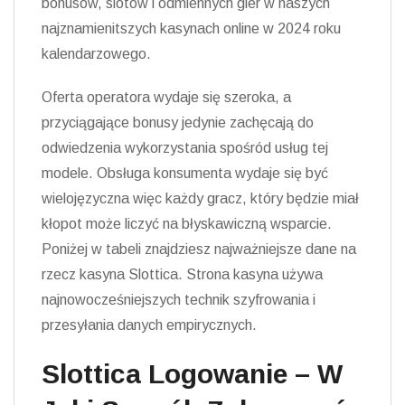
bonusów, slotów i odmiennych gier w naszych
najznamienitszych kasynach online w 2024 roku
kalendarzowego.
Oferta operatora wydaje się szeroka, a
przyciągające bonusy jedynie zachęcają do
odwiedzenia wykorzystania spośród usług tej
modele. Obsługa konsumenta wydaje się być
wielojęzyczna więc każdy gracz, który będzie miał
kłopot może liczyć na błyskawiczną wsparcie.
Poniżej w tabeli znajdziesz najważniejsze dane na
rzecz kasyna Slottica. Strona kasyna używa
najnowocześniejszych technik szyfrowania i
przesyłania danych empirycznych.
Slottica Logowanie – W