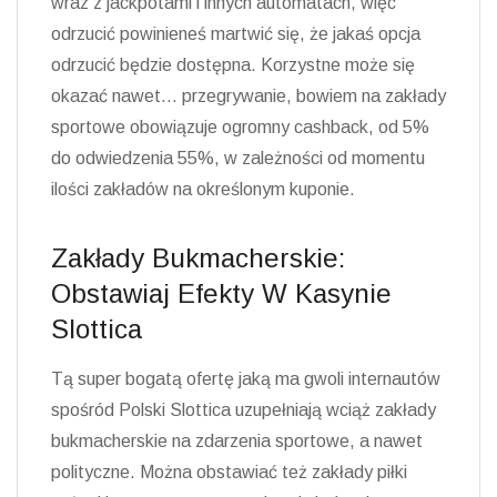
wraz z jackpotami i innych automatach, więc
odrzucić powinieneś martwić się, że jakaś opcja
odrzucić będzie dostępna. Korzystne może się
okazać nawet… przegrywanie, bowiem na zakłady
sportowe obowiązuje ogromny cashback, od 5%
do odwiedzenia 55%, w zależności od momentu
ilości zakładów na określonym kuponie.
Zakłady Bukmacherskie:
Obstawiaj Efekty W Kasynie
Slottica
Tą super bogatą ofertę jaką ma gwoli internautów
spośród Polski Slottica uzupełniają wciąż zakłady
bukmacherskie na zdarzenia sportowe, a nawet
polityczne. Można obstawiać też zakłady piłki