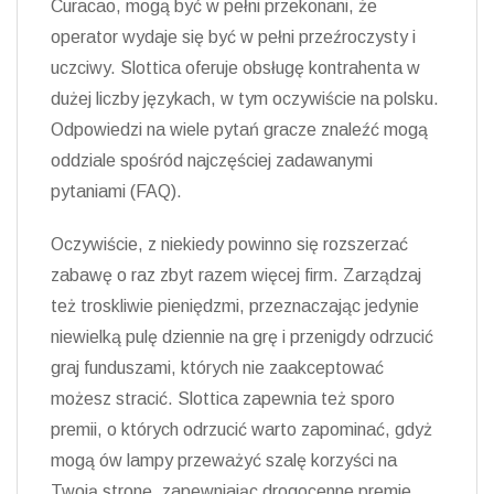
Curacao, mogą być w pełni przekonani, że
operator wydaje się być w pełni przeźroczysty i
uczciwy. Slottica oferuje obsługę kontrahenta w
dużej liczby językach, w tym oczywiście na polsku.
Odpowiedzi na wiele pytań gracze znaleźć mogą
oddziale spośród najczęściej zadawanymi
pytaniami (FAQ).
Oczywiście, z niekiedy powinno się rozszerzać
zabawę o raz zbyt razem więcej firm. Zarządzaj
też troskliwie pieniędzmi, przeznaczając jedynie
niewielką pulę dziennie na grę i przenigdy odrzucić
graj funduszami, których nie zaakceptować
możesz stracić. Slottica zapewnia też sporo
premii, o których odrzucić warto zapominać, gdyż
mogą ów lampy przeważyć szalę korzyści na
Twoją stronę, zapewniając drogocenne premie,