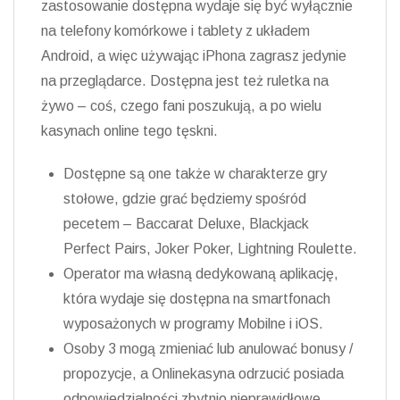
zastosowanie dostępna wydaje się być wyłącznie
na telefony komórkowe i tablety z układem
Android, a więc używając iPhona zagrasz jedynie
na przeglądarce. Dostępna jest też ruletka na
żywo – coś, czego fani poszukują, a po wielu
kasynach online tego tęskni.
Dostępne są one także w charakterze gry
stołowe, gdzie grać będziemy spośród
pecetem – Baccarat Deluxe, Blackjack
Perfect Pairs, Joker Poker, Lightning Roulette.
Operator ma własną dedykowaną aplikację,
która wydaje się dostępna na smartfonach
wyposażonych w programy Mobilne i iOS.
Osoby 3 mogą zmieniać lub anulować bonusy /
propozycje, a Onlinekasyna odrzucić posiada
odpowiedzialności zbytnio nieprawidłowe