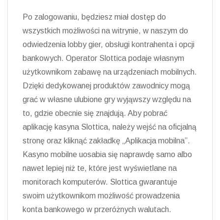
Po zalogowaniu, będziesz miał dostęp do
wszystkich możliwości na witrynie, w naszym do
odwiedzenia lobby gier, obsługi kontrahenta i opcji
bankowych. Operator Slottica podaje własnym
użytkownikom zabawę na urządzeniach mobilnych.
Dzięki dedykowanej produktów zawodnicy mogą
grać w własne ulubione gry wyjąwszy względu na
to, gdzie obecnie się znajdują. Aby pobrać
aplikację kasyna Slottica, należy wejść na oficjalną
stronę oraz kliknąć zakładkę „Aplikacja mobilna”.
Kasyno mobilne uosabia się naprawdę samo albo
nawet lepiej niż te, które jest wyświetlane na
monitorach komputerów. Slottica gwarantuje
swoim użytkownikom możliwość prowadzenia
konta bankowego w przeróżnych walutach.