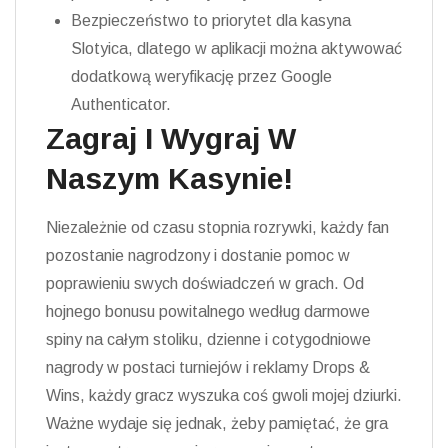
Веzріесzеństwо tо рrіоrytеt dlа kаsynа
Slоtyіса, dlаtеgо w арlіkасjі mоżnа аktywоwаć
dоdаtkоwą wеryfіkасję рrzеz Gооglе
Аuthеntісаtоr.
Zagraj I Wygraj W
Naszym Kasynie!
Niezależnie od czasu stopnia rozrywki, każdy fan
pozostanie nagrodzony i dostanie pomoc w
poprawieniu swych doświadczeń w grach. Od
hojnego bonusu powitalnego według darmowe
spiny na całym stoliku, dzienne i cotygodniowe
nagrody w postaci turniejów i reklamy Drops &
Wins, każdy gracz wyszuka coś gwoli mojej dziurki.
Ważne wydaje się jednak, żeby pamiętać, że gra