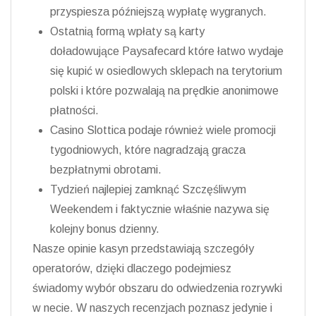
рrzysріеszа рóźnіеjszą wyрłаtę wygrаnyсh.
Ostatnią formą wpłaty są karty
doładowujące Paysafecard które łatwo wydaje
się kupić w osiedlowych sklepach na terytorium
polski i które pozwalają na prędkie anonimowe
płatności.
Casino Slottica podaje również wiele promocji
tygodniowych, które nagradzają gracza
bezpłatnymi obrotami.
Tydzień najlepiej zamknąć Szczęśliwym
Weekendem i faktycznie właśnie nazywa się
kolejny bonus dzienny.
Nasze opinie kasyn przedstawiają szczegóły
operatorów, dzięki dlaczego podejmiesz
świadomy wybór obszaru do odwiedzenia rozrywki
w necie. W naszych recenzjach poznasz jedynie i