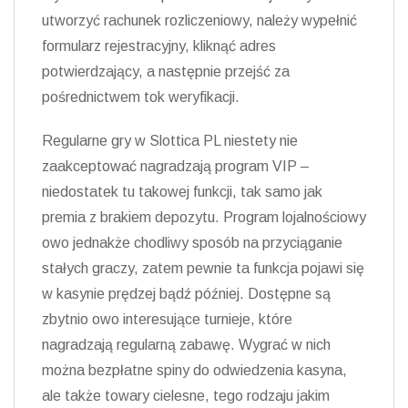
utworzyć rachunek rozliczeniowy, należy wypełnić
formularz rejestracyjny, kliknąć adres
potwierdzający, a następnie przejść za
pośrednictwem tok weryfikacji.
Regularne gry w Slottica PL niestety nie
zaakceptować nagradzają program VIP –
niedostatek tu takowej funkcji, tak samo jak
premia z brakiem depozytu. Program lojalnościowy
owo jednakże chodliwy sposób na przyciąganie
stałych graczy, zatem pewnie ta funkcja pojawi się
w kasynie prędzej bądź później. Dostępne są
zbytnio owo interesujące turnieje, które
nagradzają regularną zabawę. Wygrać w nich
można bezpłatne spiny do odwiedzenia kasyna,
ale także towary cielesne, tego rodzaju jakim