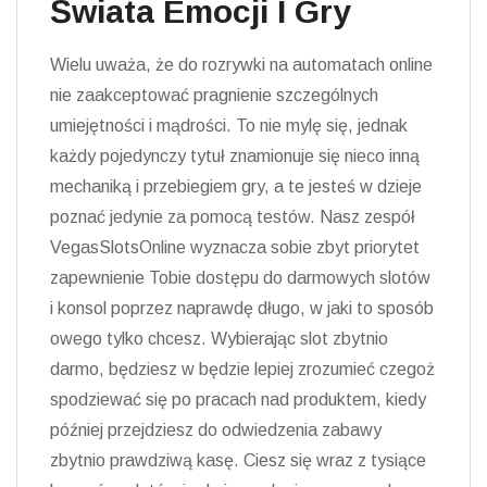
Świata Emocji I Gry
Wielu uważa, że do rozrywki na automatach online
nie zaakceptować pragnienie szczególnych
umiejętności i mądrości. To nie mylę się, jednak
każdy pojedynczy tytuł znamionuje się nieco inną
mechaniką i przebiegiem gry, a te jesteś w dzieje
poznać jedynie za pomocą testów. Nasz zespół
VegasSlotsOnline wyznacza sobie zbyt priorytet
zapewnienie Tobie dostępu do darmowych slotów
i konsol poprzez naprawdę długo, w jaki to sposób
owego tylko chcesz. Wybierając slot zbytnio
darmo, będziesz w będzie lepiej zrozumieć czegoż
spodziewać się po pracach nad produktem, kiedy
później przejdziesz do odwiedzenia zabawy
zbytnio prawdziwą kasę. Ciesz się wraz z tysiące