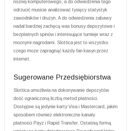
nożnej komputerowego, a do odwiedzenia tego
odrzucić musicie analizować tysięcy statystyk
zawodników i drużyn. A do odwiedzenia zabawy
nadal bardziej zachęcą was bonusy depozytowe i
bezpłatnych spinów i interesujące turnieje wraz z
mocnymi nagrodami. Slottica jest to wszystko
czego może zapragnąć każdy fan kasyn przez
internet.
Sugerowane Przedsiębiorstwa
Slottica umożliwia na dokonywanie depozytów
dość ograniczoną liczbą metod płatności.
Dostępne są jedynie karty Visa i Mastercard, jakim
sposobem również elektroniczne kanały
płatności Payz i Rapid Transfer. Ostatnią formą