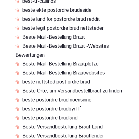
best-tr-casinos
beste ekte postordre brudeside
beste land for postordre brud reddit
beste legit postordre brud nettsteder
Beste Mail -Bestellung Braut
Beste Mail -Bestellung Braut -Websites
Bewertungen
Beste Mail -Bestellung Brautpletze
Beste Mail -Bestellung Brautwebsites
beste nettsted post ordre brud
Beste Orte, um Versandbestellbraut zu finden
beste postordre brud noensinne
beste postordre brudbyrГҐ
beste postordre brudland
Beste Versandbestellung Braut Land
Beste Versandbestellung Brautlender