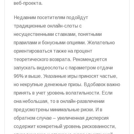
веб-проекта.
Недавним посетителям подойдут
традиционные онлайн-слоты с
несущественными ставками, понятными
правилами и бонусными опциями. Желательно
ориентироваться также на процент
теоретического возврата. Рекомендуется
запускать видеослоты с параметром отдачи
96% и выше. Указанные игры приносят частые,
но некрупные денежные призы. Вдобавок важно
принять в учет уровень волатильности. Если
она небольшая, то в онлайн-развлечении
предусмотрены минимальные риски. И в
обратном случае – увеличенная дисперсия
содержит конкретный уровень рискованности,