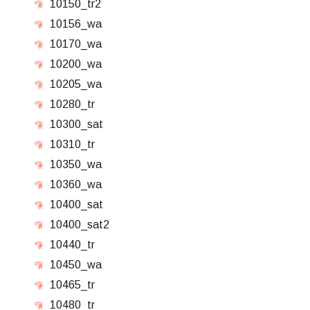
10150_tr2
10156_wa
10170_wa
10200_wa
10205_wa
10280_tr
10300_sat
10310_tr
10350_wa
10360_wa
10400_sat
10400_sat2
10440_tr
10450_wa
10465_tr
10480_tr