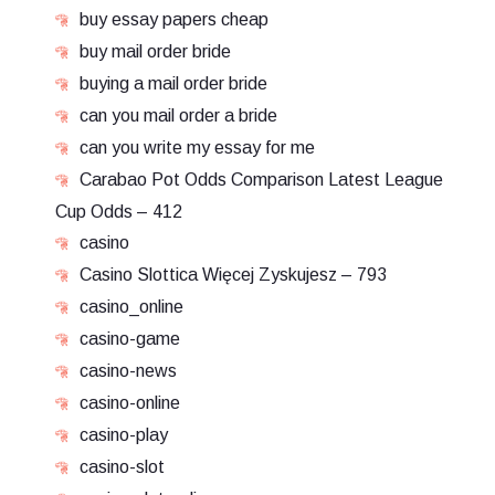
buy essay papers cheap
buy mail order bride
buying a mail order bride
can you mail order a bride
can you write my essay for me
Carabao Pot Odds Comparison Latest League
Cup Odds – 412
casino
Casino Slottica Więcej Zyskujesz – 793
casino_online
casino-game
casino-news
casino-online
casino-play
casino-slot