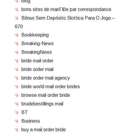
blog
bons sites de mariГ©e par correspondance
Bônus Sem Depósito Slottica Para O Jogo –
670
Bookkeeping
Breaking-News
BreakingNews
bride mail order
bride order mail
bride order mail agency
bride world mail order brides
browse mail order bride
brudebestillings mail
BT
Business
buy a mail order bride