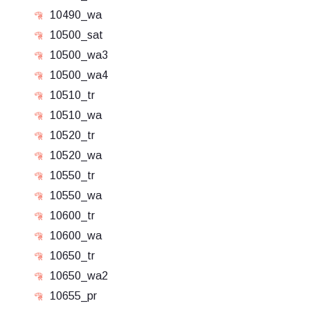
10490_wa
10500_sat
10500_wa3
10500_wa4
10510_tr
10510_wa
10520_tr
10520_wa
10550_tr
10550_wa
10600_tr
10600_wa
10650_tr
10650_wa2
10655_pr