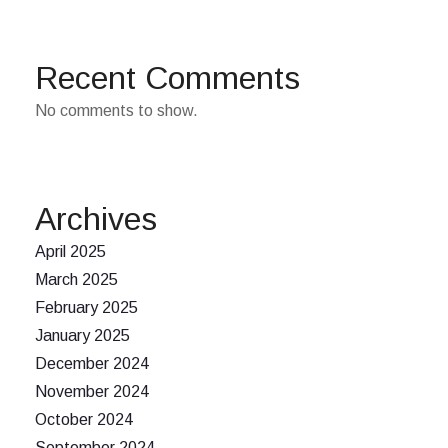
Recent Comments
No comments to show.
Archives
April 2025
March 2025
February 2025
January 2025
December 2024
November 2024
October 2024
September 2024