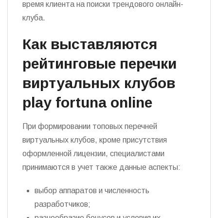
время клиента на поиски трендового онлайн-
клуба.
Как выставляются
рейтинговые перечки
виртуальных клубов
play fortuna online
При формировании топовых перечней
виртуальных клубов, кроме присутствия
оформленной лицензии, специалистами
принимаются в учет также данные аспекты:
выбор аппаратов и численность
разработчиков;
разнообразие бонусов и условия их