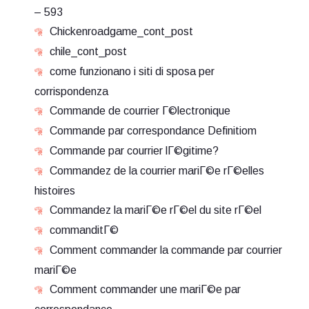
– 593
Chickenroadgame_cont_post
chile_cont_post
come funzionano i siti di sposa per
corrispondenza
Commande de courrier Г©lectronique
Commande par correspondance Definitiom
Commande par courrier lГ©gitime?
Commandez de la courrier mariГ©e rГ©elles
histoires
Commandez la mariГ©e rГ©el du site rГ©el
commanditГ©
Comment commander la commande par courrier
mariГ©e
Comment commander une mariГ©e par