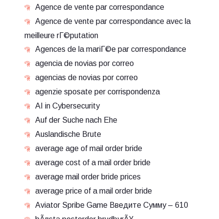
Agence de vente par correspondance
Agence de vente par correspondance avec la
meilleure rГ©putation
Agences de la mariГ©e par correspondance
agencia de novias por correo
agencias de novias por correo
agenzie sposate per corrispondenza
AI in Cybersecurity
Auf der Suche nach Ehe
Auslandische Brute
average age of mail order bride
average cost of a mail order bride
average mail order bride prices
average price of a mail order bride
Aviator Spribe Game Введите Сумму – 610