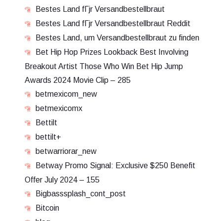
Bestes Land fГјr Versandbestellbraut
Bestes Land fГјr Versandbestellbraut Reddit
Bestes Land, um Versandbestellbraut zu finden
Bet Hip Hop Prizes Lookback Best Involving
Breakout Artist Those Who Win Bet Hip Jump
Awards 2024 Movie Clip – 285
betmexicom_new
betmexicomx
Bettilt
bettilt+
betwarriorar_new
Betway Promo Signal: Exclusive $250 Benefit
Offer July 2024 – 155
Bigbasssplash_cont_post
Bitcoin