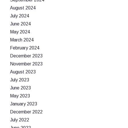
August 2024
July 2024
June 2024
May 2024
March 2024
February 2024
December 2023
November 2023
August 2023
July 2023
June 2023
May 2023
January 2023
December 2022
July 2022
June 2022