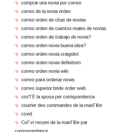
comprar una novia por correo
correo de la novia orden
correo orden de citas de novias
correo orden de cuentos reales de novias
correo orden de trabajo de novia?
correo orden novia buena idea?
correo orden novia craigslist
correo orden novia definitiom
correo orden novia wiki
correo para ordenar novia
correo superior bride order web
cos'ГЁ la sposa per corrispondenza
courrier des commandes de la mariГ©e
covid
CoГ»t moyen de la mariГ©e par
correspondance