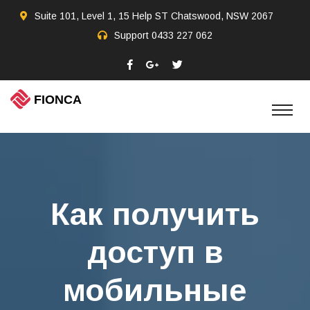
Suite 101, Level 1, 15 Help ST Chatswood, NSW 2067
Support
0433 227 062
Как получить
доступ в
мобильные