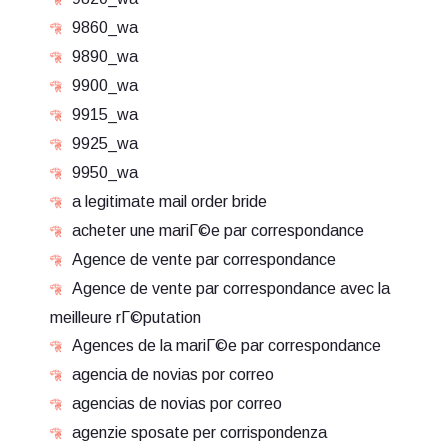
9860_wa
9890_wa
9900_wa
9915_wa
9925_wa
9950_wa
a legitimate mail order bride
acheter une mariГ©e par correspondance
Agence de vente par correspondance
Agence de vente par correspondance avec la
meilleure rГ©putation
Agences de la mariГ©e par correspondance
agencia de novias por correo
agencias de novias por correo
agenzie sposate per corrispondenza