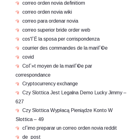
correo orden novia definitiom
correo orden novia wiki
correo para ordenar novia
correo superior bride order web
cos'ГЁ la sposa per corrispondenza
courrier des commandes de la mariГ©e
covid
CoГ»t moyen de la mariГ©e par
correspondance
Cryptocurrency exchange
Czy Slottica Jest Legalna Demo Lucky Jimmy –
627
Czy Slottica Wypłacą Pieniądze Konto W
Slottica – 49
cГіmo preparar un correo orden novia reddit
de_post