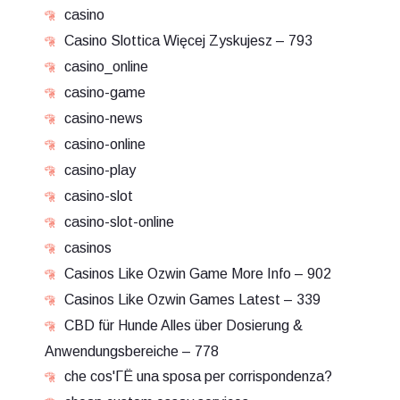
casino
Casino Slottica Więcej Zyskujesz – 793
casino_online
casino-game
casino-news
casino-online
casino-play
casino-slot
casino-slot-online
casinos
Casinos Like Ozwin Game More Info – 902
Casinos Like Ozwin Games Latest – 339
CBD für Hunde Alles über Dosierung &
Anwendungsbereiche – 778
che cos'ГЁ una sposa per corrispondenza?