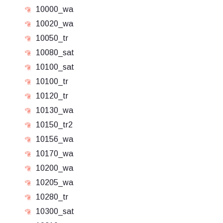
10000_wa
10020_wa
10050_tr
10080_sat
10100_sat
10100_tr
10120_tr
10130_wa
10150_tr2
10156_wa
10170_wa
10200_wa
10205_wa
10280_tr
10300_sat