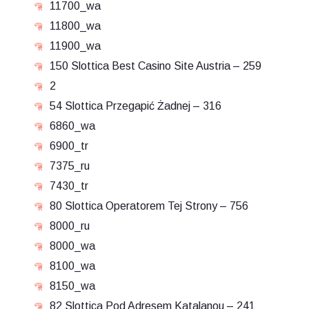
11700_wa
11800_wa
11900_wa
150 Slottica Best Casino Site Austria – 259
2
54 Slottica Przegapić Żadnej – 316
6860_wa
6900_tr
7375_ru
7430_tr
80 Slottica Operatorem Tej Strony – 756
8000_ru
8000_wa
8100_wa
8150_wa
82 Slottica Pod Adresem Katalanou – 241