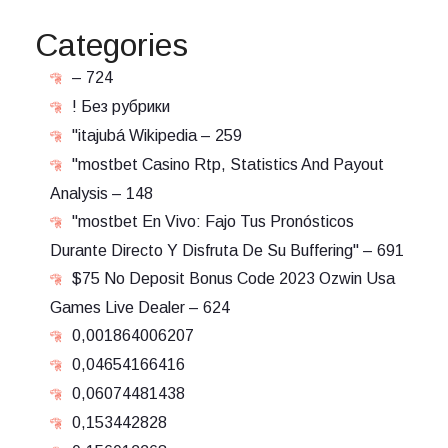
Categories
– 724
! Без рубрики
"itajubá Wikipedia – 259
"mostbet Casino Rtp, Statistics And Payout
Analysis – 148
"mostbet En Vivo: Fajo Tus Pronósticos
Durante Directo Y Disfruta De Su Buffering" – 691
$75 No Deposit Bonus Code 2023 Ozwin Usa
Games Live Dealer – 624
0,001864006207
0,04654166416
0,06074481438
0,153442828