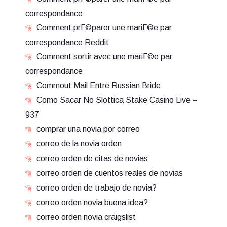
correspondance
Comment prГ©parer une mariГ©e par
correspondance Reddit
Comment sortir avec une mariГ©e par
correspondance
Commout Mail Entre Russian Bride
Como Sacar No Slottica Stake Casino Live –
937
comprar una novia por correo
correo de la novia orden
correo orden de citas de novias
correo orden de cuentos reales de novias
correo orden de trabajo de novia?
correo orden novia buena idea?
correo orden novia craigslist