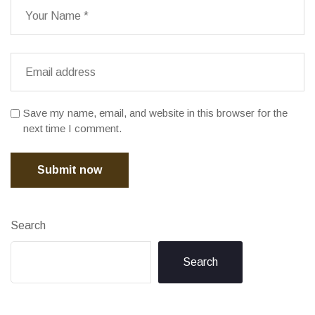
Save my name, email, and website in this browser for the
next time I comment.
Submit now
Search
Search