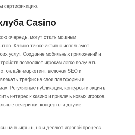
ры сертификацию.
клуба Casino
вою очередь, могут стать мощным
нтов. Казино также активно используют
оих услуг. Создание мобильных приложений и
тройств позволяют игрокам легко получать
ого, онлайн-маркетинг, включая SEO и
ивлекать трафик на свои платформы и
ах. Регулярные публикации, конкурсы и акции в
ить интерес к казино и привлечь новых игроков.
альные вечеринки, концерты и другие
сы на выигрыш, но и делают игровой процесс