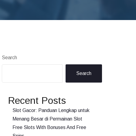
Search
Search
Recent Posts
Slot Gacor: Panduan Lengkap untuk
Menang Besar di Permainan Slot
Free Slots With Bonuses And Free
Spins