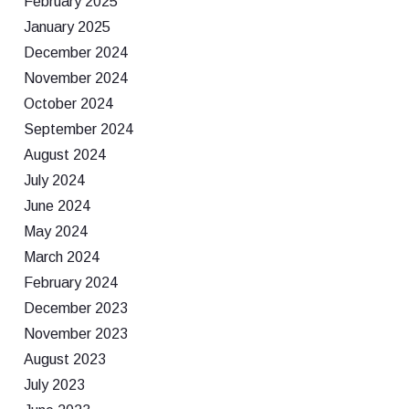
February 2025
January 2025
December 2024
November 2024
October 2024
September 2024
August 2024
July 2024
June 2024
May 2024
March 2024
February 2024
December 2023
November 2023
August 2023
July 2023