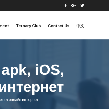
ment
Ternary Club
Contact Us
中文
apk, iOS,
 интернет
улетка онлайн интернет