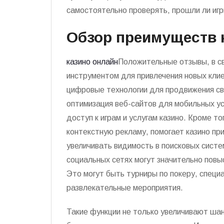
самостоятельно проверять, прошли ли иг
Обзор преимуществ 
казино онлайн
Положительные отзывы, в с
инструментом для привлечения новых клие
цифровые технологии для продвижения св
оптимизация веб-сайтов для мобильных ус
доступ к играм и услугам казино. Кроме т
контекстную рекламу, помогает казино пр
увеличивать видимость в поисковых систем
социальных сетях могут значительно повыс
Это могут быть турниры по покеру, специ
развлекательные мероприятия.
Такие функции не только увеличивают шан