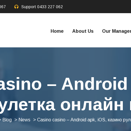
067
Support
0433 227 062
Home
About Us
Our Manage
asino – Android 
улетка онлайн
>
Blog
>
News
> Casino casino – Android apk, iOS, казино р