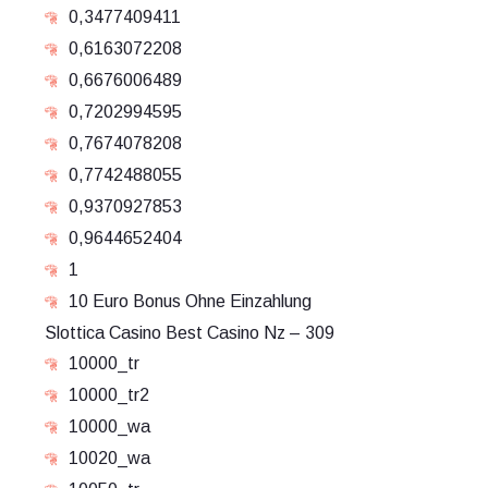
0,3477409411
0,6163072208
0,6676006489
0,7202994595
0,7674078208
0,7742488055
0,9370927853
0,9644652404
1
10 Euro Bonus Ohne Einzahlung
Slottica Casino Best Casino Nz – 309
10000_tr
10000_tr2
10000_wa
10020_wa