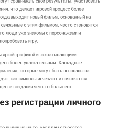
огут сравнивать свои результаты, участвовать
ения, что делает игровой процесс более
когда выходит новый фильм, основанный на
 связанные с этим фильмом, часто становятся
что люди уже знакомы с персонажами и
попробовать игру.
 яркой графикой и захватывающими
цесс более увлекательным. Каскадные
мления, которые могут быть основаны на
идят, как символы исчезают и появляются
цессе создания чего-то большего.
без регистрации личного
те внимание на то, как к вам относятся