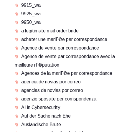
9915_wa
9925_wa
9950_wa
a legitimate mail order bride
acheter une mariГ©e par correspondance
Agence de vente par correspondance
Agence de vente par correspondance avec la
meilleure rГ©putation
Agences de la mariГ©e par correspondance
agencia de novias por correo
agencias de novias por correo
agenzie sposate per corrispondenza
AI in Cybersecurity
Auf der Suche nach Ehe
Auslandische Brute