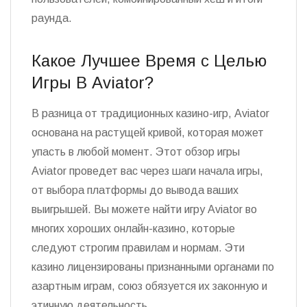
раунда.
Какое Лучшее Время с Целью
Игры В Aviator?
В разница от традиционных казино-игр, Aviator
основана на растущей кривой, которая может
упасть в любой момент. Этот обзор игры
Aviator проведет вас через шаги начала игры,
от выбора платформы до вывода ваших
выигрышей. Вы можете найти игру Aviator во
многих хороших онлайн-казино, которые
следуют строгим правилам и нормам. Эти
казино лицензированы признанными органами по
азартным играм, союз обязуется их законную и
этичную деятельность.