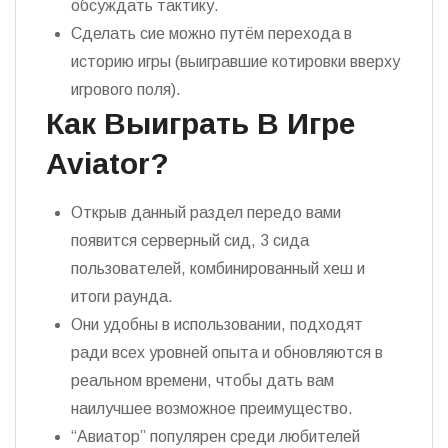
обсуждать тактику.
Сделать сие можно путём перехода в
историю игры (выигравшие котировки вверху
игрового поля).
Как Выиграть В Игре
Aviator?
Открыв данный раздел передо вами
появится серверный сид, 3 сида
пользователей, комбинированный хеш и
итоги раунда.
Они удобны в использовании, подходят
ради всех уровней опыта и обновляются в
реальном времени, чтобы дать вам
наилучшее возможное преимущество.
“Авиатор” популярен среди любителей