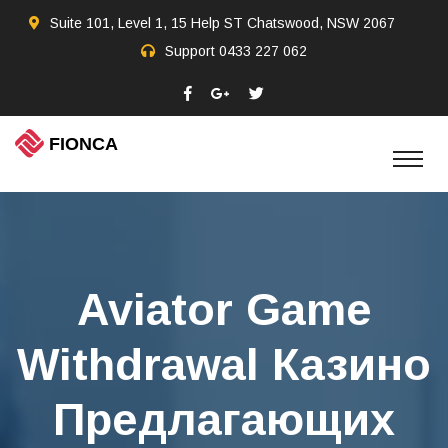
Suite 101, Level 1, 15 Help ST Chatswood, NSW 2067
Support
0433 227 062
Aviator Game
Withdrawal Казино
Предлагающих