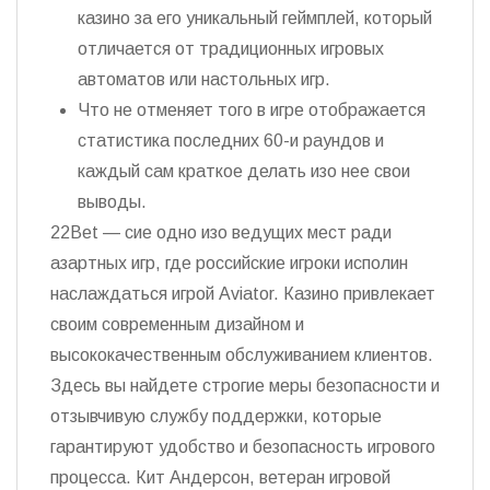
казино за его уникальный геймплей, который
отличается от традиционных игровых
автоматов или настольных игр.
Что не отменяет того в игре отображается
статистика последних 60-и раундов и
каждый сам краткое делать изо нее свои
выводы.
22Bet — сие одно изо ведущих мест ради
азартных игр, где российские игроки исполин
наслаждаться игрой Aviator. Казино привлекает
своим современным дизайном и
высококачественным обслуживанием клиентов.
Здесь вы найдете строгие меры безопасности и
отзывчивую службу поддержки, которые
гарантируют удобство и безопасность игрового
процесса. Кит Андерсон, ветеран игровой