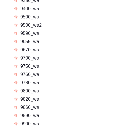
9380_wa
9400_wa
9500_wa
9500_wa2
9590_wa
9655_wa
9670_wa
9700_wa
9750_wa
9760_wa
9780_wa
9800_wa
9820_wa
9860_wa
9890_wa
9900_wa