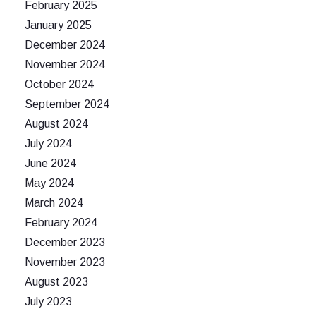
February 2025
January 2025
December 2024
November 2024
October 2024
September 2024
August 2024
July 2024
June 2024
May 2024
March 2024
February 2024
December 2023
November 2023
August 2023
July 2023