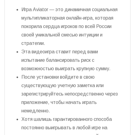
Игра Aviator — это динамичная социальная
мультипликаторная онлайн-игра, которая
покорила сердца игроков по всей России
своей уникальной смесью интуиции и
стратегии.
Эта видеоигра ставит перед вами
испытание балансировать риск с
возможностью выиграть крупную сумму.
После установки войдите в свою
существующую учетную заметка или
зарегистрируйтесь непосредственно через
приложение, чтобы начать играть
немедленно.
Хотя шалишь гарантированного способа
постоянно выигрывать в любой игре на