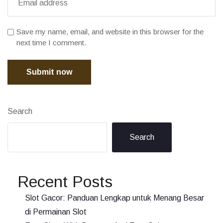
Save my name, email, and website in this browser for the
next time I comment.
Submit now
Search
Search
Recent Posts
Slot Gacor: Panduan Lengkap untuk Menang Besar
di Permainan Slot