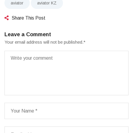
aviator
aviator KZ
Share This Post
Leave a Comment
Your email address will not be published.
*