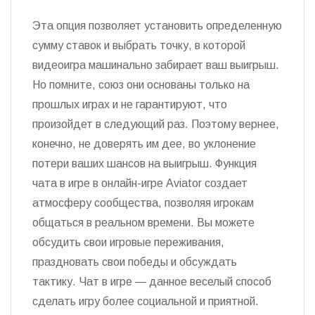
Эта опция позволяет установить определенную
сумму ставок и выбрать точку, в которой
видеоигра машинально забирает ваш выигрыш.
Но помните, союз они основаны только на
прошлых играх и не гарантируют, что
произойдет в следующий раз. Поэтому вернее,
конечно, не доверять им дее, во уклонение
потери ваших шансов на выигрыш. Функция
чата в игре в онлайн-игре Aviator создает
атмосферу сообщества, позволяя игрокам
общаться в реальном времени. Вы можете
обсудить свои игровые переживания,
праздновать свои победы и обсуждать
тактику. Чат в игре — данное веселый способ
сделать игру более социальной и приятной.