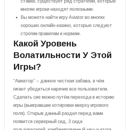
ставки, существует ряд стратегий, которые
многие игроки находят полезными.
Вы можете найти игру Aviator во многих
хороших онлайн-казино, которые следуют
строгим правилам и нормам.
Какой Уровень
Волатильности У Этой
Игры?
“Авиатор” – данное честная забава, в чём
гигант убедиться наречие все пользователи.
Сделать сие можно путём перехода в историю
игры (выигравшие котировки вверху игрового
поля). Открыв данный раздел перед вами
появится серверный сид, 3 сида
пользователей, комбинированный хеш и итоги