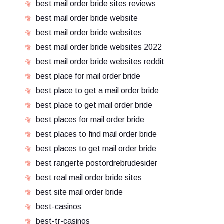
best mail order bride sites reviews
best mail order bride website
best mail order bride websites
best mail order bride websites 2022
best mail order bride websites reddit
best place for mail order bride
best place to get a mail order bride
best place to get mail order bride
best places for mail order bride
best places to find mail order bride
best places to get mail order bride
best rangerte postordrebrudesider
best real mail order bride sites
best site mail order bride
best-casinos
best-tr-casinos