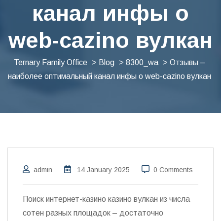
канал инфы о
web-cazino вулкан
Ternary Family Office
>
Blog
>
8300_wa
> Отзывы –
наиболее оптимальный канал инфы о web-cazino вулкан
admin
14 January 2025
0 Comments
Поиск интернет-казино казино вулкан из числа
сотен разных площадок – достаточно