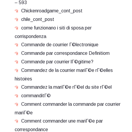
– 593
Chickenroadgame_cont_post
chile_cont_post
come funzionano i siti di sposa per
corrispondenza
Commande de courrier Г©lectronique
Commande par correspondance Definitiom
Commande par courrier lГ©gitime?
Commandez de la courrier mariГ©e rГ©elles
histoires
Commandez la mariГ©e rГ©el du site rГ©el
commanditГ©
Comment commander la commande par courrier
mariГ©e
Comment commander une mariГ©e par
correspondance