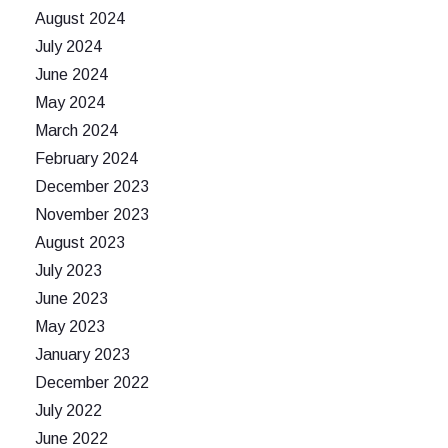
August 2024
July 2024
June 2024
May 2024
March 2024
February 2024
December 2023
November 2023
August 2023
July 2023
June 2023
May 2023
January 2023
December 2022
July 2022
June 2022