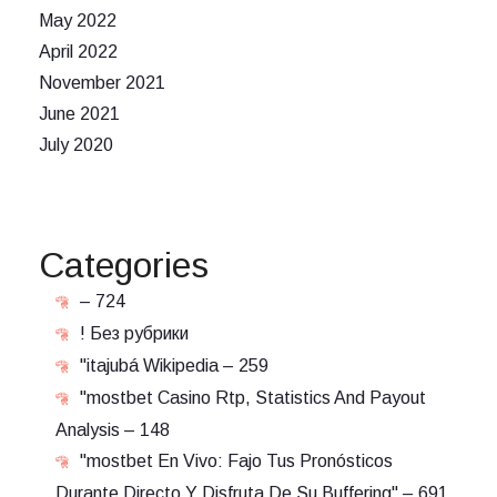
May 2022
April 2022
November 2021
June 2021
July 2020
Categories
– 724
! Без рубрики
"itajubá Wikipedia – 259
"mostbet Casino Rtp, Statistics And Payout
Analysis – 148
"mostbet En Vivo: Fajo Tus Pronósticos
Durante Directo Y Disfruta De Su Buffering" – 691