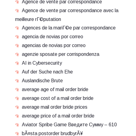
Agence de vente par correspondance
Agence de vente par correspondance avec la
meilleure rГ©putation
Agences de la mariГ©e par correspondance
agencia de novias por correo
agencias de novias por correo
agenzie sposate per corrispondenza
AI in Cybersecurity
Auf der Suche nach Ehe
Auslandische Brute
average age of mail order bride
average cost of a mail order bride
average mail order bride prices
average price of a mail order bride
Aviator Spribe Game Введите Сумму – 610
bÃ¤sta postorder brudbyrÃ¥