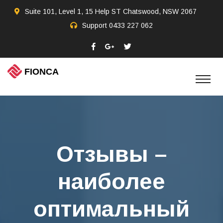
Suite 101, Level 1, 15 Help ST Chatswood, NSW 2067
Support
0433 227 062
Отзывы –
наиболее
оптимальный