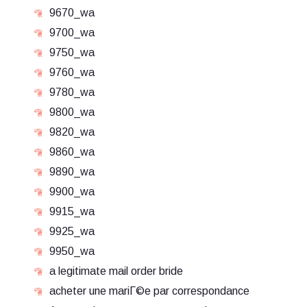
9670_wa
9700_wa
9750_wa
9760_wa
9780_wa
9800_wa
9820_wa
9860_wa
9890_wa
9900_wa
9915_wa
9925_wa
9950_wa
a legitimate mail order bride
acheter une mariГ©e par correspondance