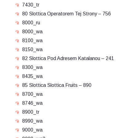
7430_tr
80 Slottica Operatorem Tej Strony – 756
8000_ru
8000_wa
8100_wa
8150_wa
82 Slottica Pod Adresem Katalanou – 241
8300_wa
8435_wa
85 Slottica Slottica Fruits – 890
8700_wa
8746_wa
8900_tr
8990_wa
9000_wa