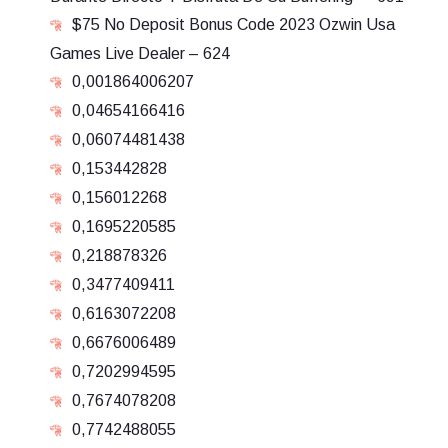
$75 No Deposit Bonus Code 2023 Ozwin Usa
Games Live Dealer – 624
0,001864006207
0,04654166416
0,06074481438
0,153442828
0,156012268
0,1695220585
0,218878326
0,3477409411
0,6163072208
0,6676006489
0,7202994595
0,7674078208
0,7742488055