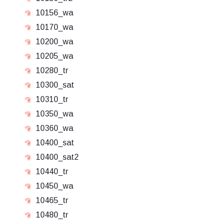
10156_wa
10170_wa
10200_wa
10205_wa
10280_tr
10300_sat
10310_tr
10350_wa
10360_wa
10400_sat
10400_sat2
10440_tr
10450_wa
10465_tr
10480_tr