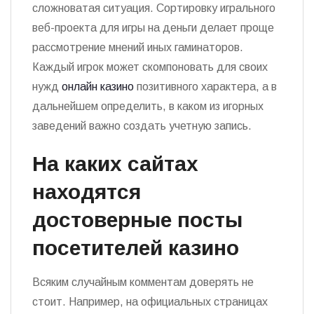
сложноватая ситуация. Сортировку игрального
веб-проекта для игры на деньги делает проще
рассмотрение мнений иных гаминаторов.
Каждый игрок может скомпоновать для своих
нужд
онлайн казино
позитивного характера, а в
дальнейшем определить, в каком из игорных
заведений важно создать учетную запись.
На каких сайтах
находятся
достоверные посты
посетителей казино
Всяким случайным комментам доверять не
стоит. Например, на официальных страницах