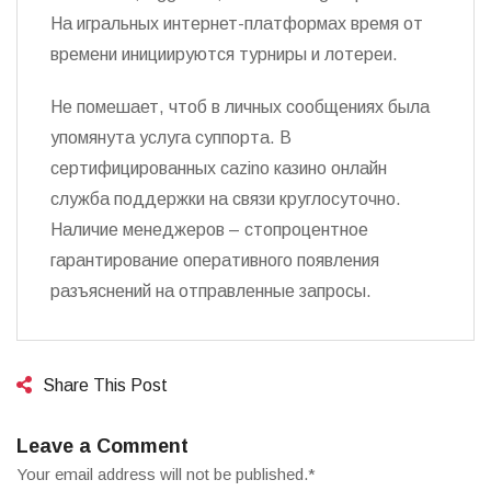
На игральных интернет-платформах время от
времени инициируются турниры и лотереи.
Не помешает, чтоб в личных сообщениях была
упомянута услуга суппорта. В
сертифицированных cazino казино онлайн
служба поддержки на связи круглосуточно.
Наличие менеджеров – стопроцентное
гарантирование оперативного появления
разъяснений на отправленные запросы.
Share This Post
Leave a Comment
Your email address will not be published.
*