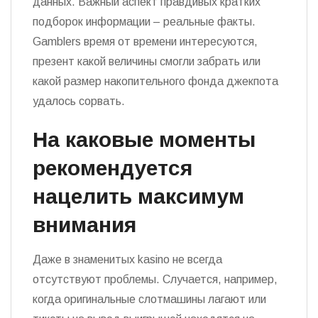
данных. Важный аспект правдивых кратких
подборок информации – реальные факты.
Gamblers время от времени интересуются,
презент какой величины смогли забрать или
какой размер накопительного фонда джекпота
удалось сорвать.
На каковые моменты
рекомендуется
нацелить максимум
внимания
Даже в знаменитых kasino не всегда
отсутствуют проблемы. Случается, например,
когда оригинальные слотмашины лагают или