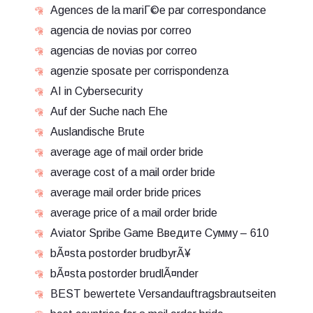
Agences de la mariГ©e par correspondance
agencia de novias por correo
agencias de novias por correo
agenzie sposate per corrispondenza
AI in Cybersecurity
Auf der Suche nach Ehe
Auslandische Brute
average age of mail order bride
average cost of a mail order bride
average mail order bride prices
average price of a mail order bride
Aviator Spribe Game Введите Сумму – 610
bÃ¤sta postorder brudbyrÃ¥
bÃ¤sta postorder brudlÃ¤nder
BEST bewertete Versandauftragsbrautseiten