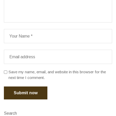
Save my name, email, and website in this browser for the
next time I comment.
Submit now
Search