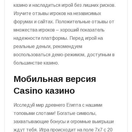
казино и насладиться игрой без лишних рисков.
Изучите отзывы игроков на независимых
форумах и сайтах. Положительные отзывы от
множества игроков – хороший показатель
надежности платформы. Перед игрой на
реальные деньги, рекомендуем
воспользоваться демо-режимом, доступным в
большинстве казино.
Мобильная версия
Casino казино
Исследуй мир древнего Египта с нашими
топовыми слотами! Богатые символы,
захватывающие бонусы и огромные выигрыши
ждут тебя. Игра происходит на поле 7х7 с 20