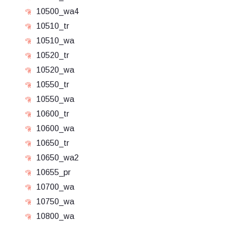
10500_wa4
10510_tr
10510_wa
10520_tr
10520_wa
10550_tr
10550_wa
10600_tr
10600_wa
10650_tr
10650_wa2
10655_pr
10700_wa
10750_wa
10800_wa