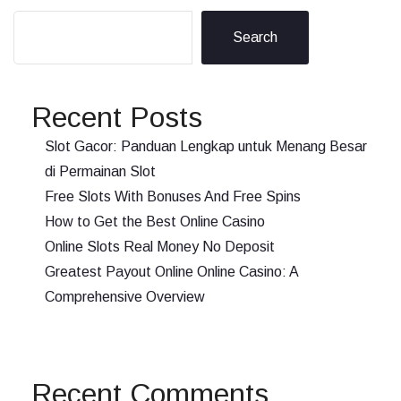
Search
Recent Posts
Slot Gacor: Panduan Lengkap untuk Menang Besar
di Permainan Slot
Free Slots With Bonuses And Free Spins
How to Get the Best Online Casino
Online Slots Real Money No Deposit
Greatest Payout Online Online Casino: A
Comprehensive Overview
Recent Comments