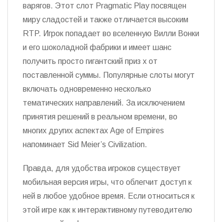
варягов. Этот слот Pragmatic Play посвящен
миру сладостей и также отличается высоким
RTP. Игрок попадает во вселенную Вилли Вонки
и его шоколадной фабрики и имеет шанс
получить просто гигантский приз х от
поставленной суммы. Популярные слоты могут
включать одновременно несколько
тематических направлений. За исключением
принятия решений в реальном времени, во
многих других аспектах Age of Empires
напоминает Sid Meier’s Civilization.
Правда, для удобства игроков существует
мобильная версия игры, что облегчит доступ к
ней в любое удобное время. Если относиться к
этой игре как к интерактивному путеводителю