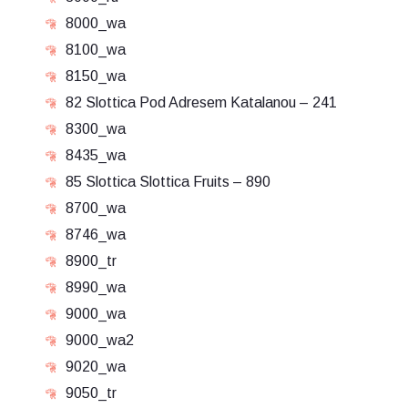
8000_wa
8100_wa
8150_wa
82 Slottica Pod Adresem Katalanou – 241
8300_wa
8435_wa
85 Slottica Slottica Fruits – 890
8700_wa
8746_wa
8900_tr
8990_wa
9000_wa
9000_wa2
9020_wa
9050_tr