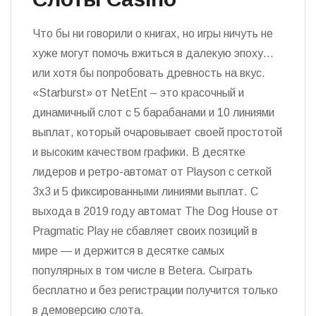
Что бы ни говорили о книгах, но игры ничуть не
хуже могут помочь вжиться в далекую эпоху…
или хотя бы попробовать древность на вкус.
«Starburst» от NetEnt – это красочный и
динамичный слот с 5 барабанами и 10 линиями
выплат, который очаровывает своей простотой
и высоким качеством графики. В десятке
лидеров и ретро-автомат от Playson с сеткой
3х3 и 5 фиксированными линиями выплат. С
выхода в 2019 году автомат The Dog House от
Pragmatic Play не сбавляет своих позиций в
мире — и держится в десятке самых
популярных в том числе в Betera. Сыграть
бесплатно и без регистрации получится только
в демоверсию слота.