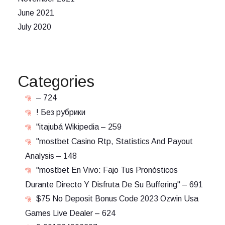
June 2021
July 2020
Categories
– 724
! Без рубрики
"itajubá Wikipedia – 259
"mostbet Casino Rtp, Statistics And Payout
Analysis – 148
"mostbet En Vivo: Fajo Tus Pronósticos
Durante Directo Y Disfruta De Su Buffering" – 691
$75 No Deposit Bonus Code 2023 Ozwin Usa
Games Live Dealer – 624