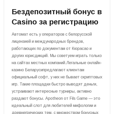
Бездепозитный бонус в
Casino за регистрацию
Автомат есть у операторов с белорусской
лицензией и международных брендов,
работающих по документам от Кюрасао и
других юрисдикций. Мы советуем играть только
на сайтах местных компаний.Легальные онлайн-
казино Беларусипредлагают клиентам
официальный софт, у них не бывает скриптовых
игр. Такие площадки быстро выводят деньги,
устраивают интересные турниры, активно
раздают бонусы. Apotheon от Fils Game — это
идеальный слот для любителей мифологии и
древнегреческих тем, с множеством бонусных