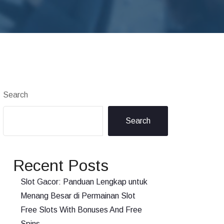
Search
Search
Recent Posts
Slot Gacor: Panduan Lengkap untuk
Menang Besar di Permainan Slot
Free Slots With Bonuses And Free
Spins