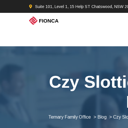
Suite 101, Level 1, 15 Help ST Chatswood, NSW 2
Czy Slott
Ternary Family Office
>
Blog
>
Czy Slo