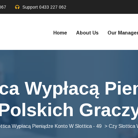
067
Support
0433 227 062
Home
About Us
Our Manage
ica Wypłacą Pie
Polskich Gracz
ttica Wypłacą Pieniądze Konto W Slottica - 49
> Czy Slottica 