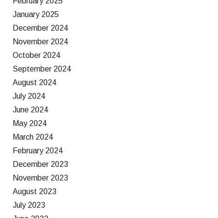
February 2025
January 2025
December 2024
November 2024
October 2024
September 2024
August 2024
July 2024
June 2024
May 2024
March 2024
February 2024
December 2023
November 2023
August 2023
July 2023