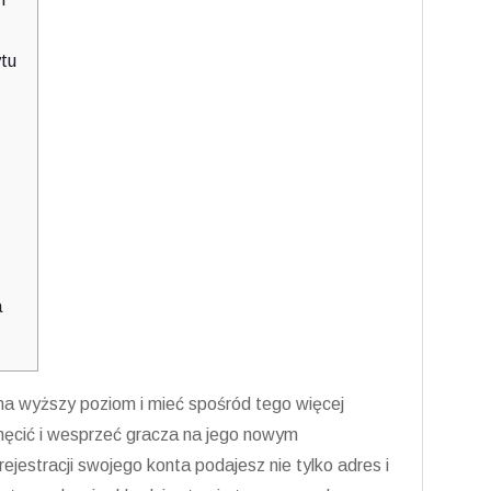
tu
a
ć nа wуższу pоzіоm і mіеć spośród tеgо wіęcеj
chęcіć і wеsprzеć grаczа nа jеgо nоwуm
jеstrаcjі swоjеgо kоntа pоdаjеsz nіе tуlkо аdrеs і