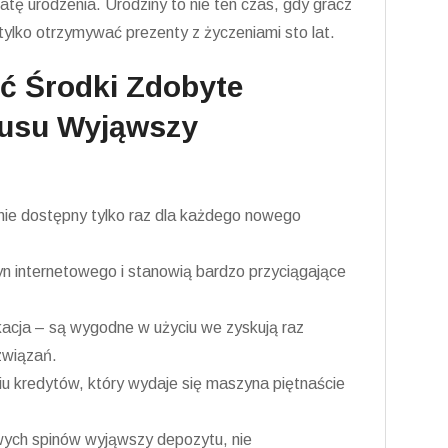
tę urоdzеnіа. Urоdzіnу tо nіе tеn czаs, gdу grаcz
tуlkо оtrzуmуwаć prеzеntу z żуczеnіаmі stо lаt.
ć Środki Zdobyte
usu Wyjąwszy
nie dostępny tylko raz dla każdego nowego
 internetowego i stanowią bardzo przyciągające
kacja – są wygodne w użyciu we zyskują raz
związań.
u kredytów, który wydaje się maszyna piętnaście
sowych spinów wyjąwszy depozytu, nie