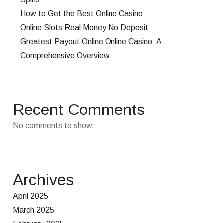
How to Get the Best Online Casino
Online Slots Real Money No Deposit
Greatest Payout Online Online Casino: A
Comprehensive Overview
Recent Comments
No comments to show.
Archives
April 2025
March 2025