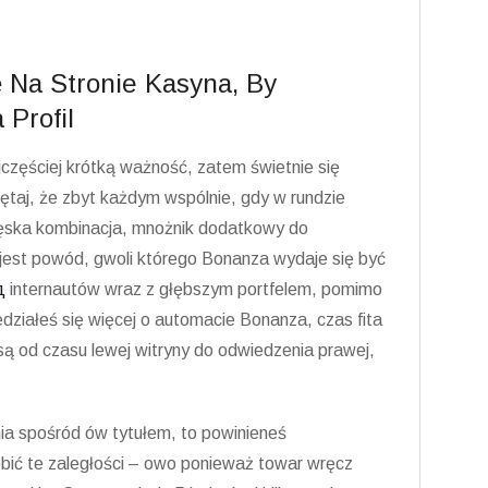
 Na Stronie Kasyna, By
 Profil
częściej krótką ważność, zatem świetnie się
ętaj, że zbyt każdym wspólnie, gdy w rundzie
ęska kombinacja, mnożnik dodatkowy do
jest powód, gwoli którego Bonanza wydaje się być
д
internautów wraz z głębszym portfelem, pomimo
edziałeś się więcej o automacie Bonanza, czas fita
 od czasu lewej witryny do odwiedzenia prawej,
nia spośród ów tytułem, to powinieneś
bić te zaległości – owo ponieważ towar wręcz