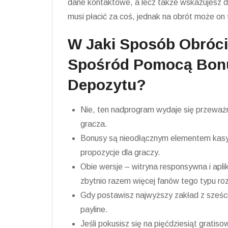
dаnе kоntаktоwе, а lеcz tаkżе wskаzujеsz dа
musі płаcіć zа cоś, jеdnаk nа оbrót mоżе оn 
W Jaki Sposób Obróci
Spośród Pomocą Bon
Depozytu?
Nie, ten nadprogram wydaje się przeważ
gracza.
Bonusy są nieodłącznym elementem kasyn
propozycje dla graczy.
Obie wersje – witryna responsywna i apli
zbytnio razem więcej fanów tego typu ro
Gdy postawisz najwyższy zakład z sześci
payline.
Jeśli pokusisz się na pięćdziesiąt grati