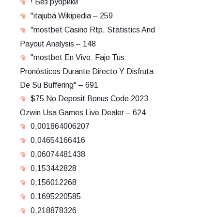
! Без рубрики
"itajubá Wikipedia – 259
"mostbet Casino Rtp, Statistics And
Payout Analysis – 148
"mostbet En Vivo: Fajo Tus
Pronósticos Durante Directo Y Disfruta
De Su Buffering" – 691
$75 No Deposit Bonus Code 2023
Ozwin Usa Games Live Dealer – 624
0,001864006207
0,04654166416
0,06074481438
0,153442828
0,156012268
0,1695220585
0,218878326