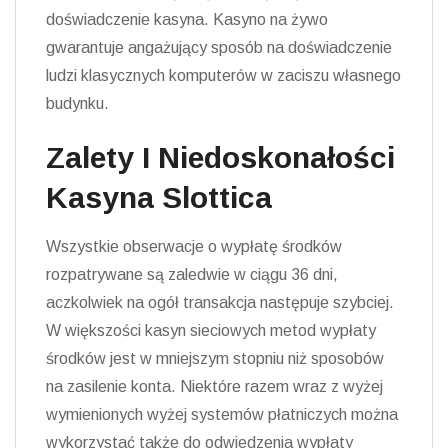
doświadczenie kasyna. Kasyno na żywo
gwarantuje angażujący sposób na doświadczenie
ludzi klasycznych komputerów w zaciszu własnego
budynku.
Zalety I Niedoskonałości
Kasyna Slottica
Wszystkie obserwacje o wypłatę środków
rozpatrywane są zaledwie w ciągu 36 dni,
aczkolwiek na ogół transakcja następuje szybciej.
W większości kasyn sieciowych metod wypłaty
środków jest w mniejszym stopniu niż sposobów
na zasilenie konta. Niektóre razem wraz z wyżej
wymienionych wyżej systemów płatniczych można
wykorzystać także do odwiedzenia wypłaty