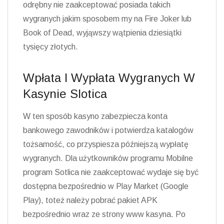
odrębny nie zaakceptować posiada takich
wygranych jakim sposobem my na Fire Joker lub
Book of Dead, wyjąwszy wątpienia dziesiątki
tysięcy złotych.
Wpłata I Wypłata Wygranych W
Kasynie Slotica
W ten sposób kasyno zabezpiecza konta
bankowego zawodników i potwierdza katalogów
tożsamość, co przyspiesza późniejszą wypłatę
wygranych. Dla użytkowników programu Mobilne
program Sotlica nie zaakceptować wydaje się być
dostępna bezpośrednio w Play Market (Google
Play), toteż należy pobrać pakiet APK
bezpośrednio wraz ze strony www kasyna. Po