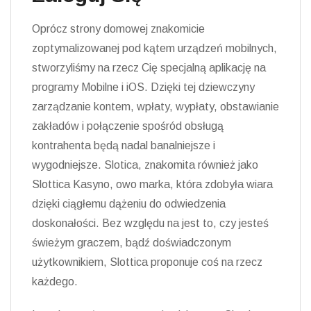
Oprócz strony domowej znakomicie
zoptymalizowanej pod kątem urządzeń mobilnych,
stworzyliśmy na rzecz Cię specjalną aplikację na
programy Mobilne i iOS. Dzięki tej dziewczyny
zarządzanie kontem, wpłaty, wypłaty, obstawianie
zakładów i połączenie spośród obsługą
kontrahenta będą nadal banalniejsze i
wygodniejsze. Slotica, znakomita również jako
Slottica Kasyno, owo marka, która zdobyła wiara
dzięki ciągłemu dążeniu do odwiedzenia
doskonałości. Bez względu na jest to, czy jesteś
świeżym graczem, bądź doświadczonym
użytkownikiem, Slottica proponuje coś na rzecz
każdego.