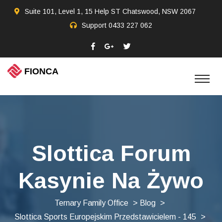
Suite 101, Level 1, 15 Help ST Chatswood, NSW 2067
Support
0433 227 062
Slottica Forum
Kasynie Na Żywo
Ternary Family Office
>
Blog
>
Slottica Sports Europejskim Przedstawicielem - 145
>