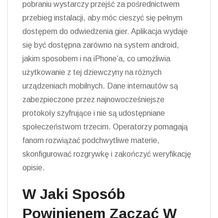
pobraniu wystarczy przejść za pośrednictwem
przebieg instalacji, aby móc cieszyć się pełnym
dostępem do odwiedzenia gier. Aplikacja wydaje
się być dostępna zarówno na system android,
jakim sposobem i na iPhone’a, co umożliwia
użytkowanie z tej dziewczyny na różnych
urządzeniach mobilnych. Dane internautów są
zabezpieczone przez najnowocześniejsze
protokoły szyfrujące i nie są udostępniane
społeczeństwom trzecim. Operatorzy pomagają
fanom rozwiązać podchwytliwe materie,
skonfigurować rozgrywkę i zakończyć weryfikację
opisie.
W Jaki Sposób
Powinienem Zacząć W