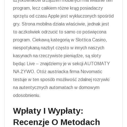
użytkowników urządzeń mobilnych ma właśnie ten
program, lecz całkiem różne krąg posiadaczy
sprzętu od czasu Apple jest wykluczonych spośród
gry. Strona mobilna działa właściwie, jednak jest
to aczkolwiek odrzucić to samo co poświęcona
program. Ciekawą kategorią w Slottica Casino,
niespotykaną nazbyt często w innych naszych
kasynach na rzeczywiste pieniądze, są sloty
będąc Live – znajdziemy je w sekcji AUTOMATY
NA ŻYWO. Otóż austriacka firma Novomatic
testuje w ten sposób możliwość zdalnej rozrywki
na autentycznych automatach w domowym
odosobnieniu.
Wpłaty I Wypłaty:
Recenzje O Metodach