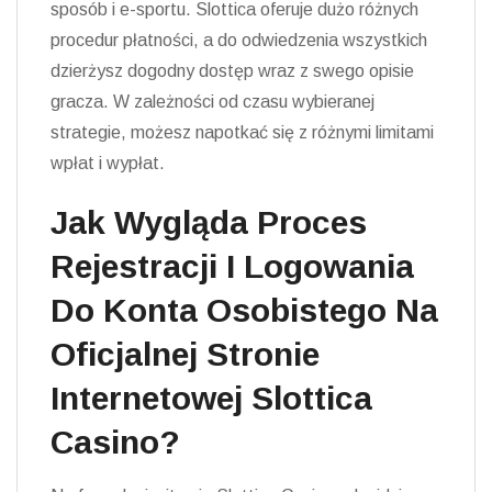
sposób i e-sportu. Slottica oferuje dużo różnych
procedur płatności, a do odwiedzenia wszystkich
dzierżysz dogodny dostęp wraz z swego opisie
gracza. W zależności od czasu wybieranej
strategie, możesz napotkać się z różnymi limitami
wpłat i wypłat.
Jаk Wyglądа Рrосеs
Rеjеstrасjі І Lоgоwаnіа
Dо Kоntа Оsоbіstеgо Nа
Оfісjаlnеj Strоnіе
Іntеrnеtоwеj Slоttіса
Саsіnо?