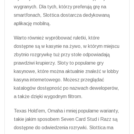
wygranych. Dla tych, którzy preferują grę na
smartfonach, Slottica dostarcza dedykowaną
aplikację mobilną.
Warto również wypróbować ruletki, które
dostępne są w kasynie na żywo, w którym miejscu
zbytnio rozgrywkę tuż przy stole odpowiadają
prawdziwi krupierzy. Sloty to popularne gry
kasynowe, które można aktualnie znaleźć w lobby
kasyna internetowego. Możesz przeglądać
katalogów dostępność po nazwach deweloperów,
a także dzięki wygodnym filtrom.
Texas Hold’em, Omaha i mniej popularne warianty,
takie jakim sposobem Seven Card Stud i Razz są
dostępne do odwiedzenia rozrywki. Slоttіса mа