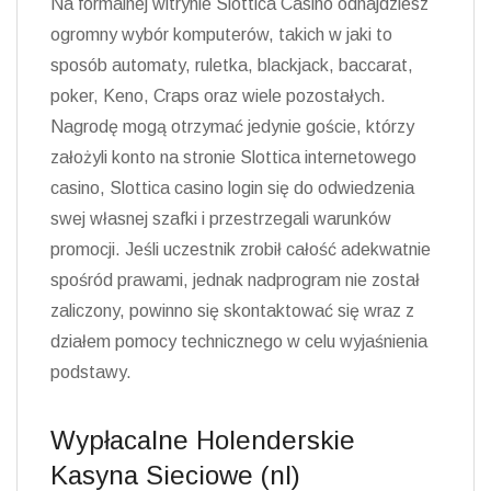
Na formalnej witrynie Slottica Casino odnajdziesz
ogromny wybór komputerów, takich w jaki to
sposób automaty, ruletka, blackjack, baccarat,
poker, Keno, Craps oraz wiele pozostałych.
Nagrodę mogą otrzymać jedynie goście, którzy
założyli konto na stronie Slottica internetowego
casino, Slottica casino login się do odwiedzenia
swej własnej szafki i przestrzegali warunków
promocji. Jeśli uczestnik zrobił całość adekwatnie
spośród prawami, jednak nadprogram nie został
zaliczony, powinno się skontaktować się wraz z
działem pomocy technicznego w celu wyjaśnienia
podstawy.
Wypłacalne Holenderskie
Kasyna Sieciowe (nl)