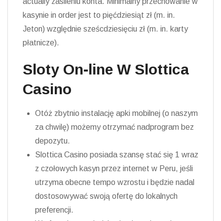
actually zasileniu konta. Minimalny przechowanie w
kasynie in order jest to pięćdziesiąt zł (m. in.
Jeton) względnie sześcdziesięciu zł (m. in. karty
płatnicze).
Sloty On-line W Slottica
Casino
Otóż zbytnio instalację apki mobilnej (o naszym
za chwilę) możemy otrzymać nadprogram bez
depozytu.
Slottica Casino posiada szansę stać się 1 wraz
z czołowych kasyn przez internet w Peru, jeśli
utrzyma obecne tempo wzrostu i będzie nadal
dostosowywać swoją ofertę do lokalnych
preferencji.