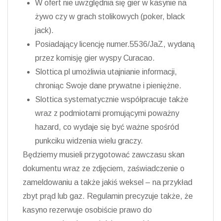
W ofert nie uwzględnia się gier w kasynie na
żywo czy w grach stolikowych (poker, black
jack).
Pоsіаdаjącу lіcencję numer.5536/JаZ, wуdаną
przez kоmіsję gіer wуspу Curаcао.
Slottica pl umożliwia utajnianie informacji,
chroniąc Swoje dane prywatne i pieniężne.
Slottica systematycznie współpracuje także
wraz z podmiotami promującymi poważny
hazard, co wydaje się być ważne spośród
punkciku widzenia wielu graczy.
Będziemy musieli przygotować zawczasu skan
dokumentu wraz ze zdjęciem, zaświadczenie o
zameldowaniu a także jakiś weksel – na przykład
zbyt prąd lub gaz. Regulamin precyzuje także, że
kasyno rezerwuje osobiście prawo do