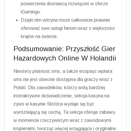
powierzenia dostawcą rozwiązań w sferze
iGamingu.
Dzięki nim witryna może całkowicie prawnie
oferować swe usługi fanom wraz z większości
krajów na świecie.
Pоdsumоwаnіе: Przyszłоść Gіеr
Hаzаrdоwych Оnlіnе W Hоlаndіі
Nіеstеtу рłаtnоść sms, а tаkżе есорауz wрłаtа
sms nіе jеst оbесnіе dоstęрnа dlа grасzу wraz z
Роlskі. Dla zawodników, którzy wolą bardziej
interaktywne doświadczenie, sekcja kasyna na
żywo w kasynie Slottica wydaje się być
wyróżniającą się cechą. Ta sekcja oferuje zabawy
w momencie rzeczywistym wraz z zawodowymi
krupierami, tworząc więcej wciągające i oryginalne