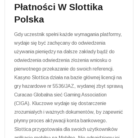
Płatności W Slottika
Polska
Gdy uczestnik spełni każde wymagania platformy,
wydaje się być zachęcany do odwiedzenia
używania pieniędzy na dalsze zakłady bądź do
odwiedzenia odwiedzenia złożenia wniosku o
pierwotnego przekazanie do swoich referencji.
Kasyno Slottica działa na bazie głównej licencji na
gry hazardowe nr 5536/JAZ, wydanej zbyt sprawą
Curacao Globalna sieć Gaming Association
(CIGA). Kluczowe wydaje się dostarczenie
zrozumiałych i ważnych dokumentów, by zapewnić
płynny proces aktywacji konta bankowego.
Slottica przygotowała dla swoich użytkowników
aplikację mobilną na Mobilne. Nie odnajdziemy jej