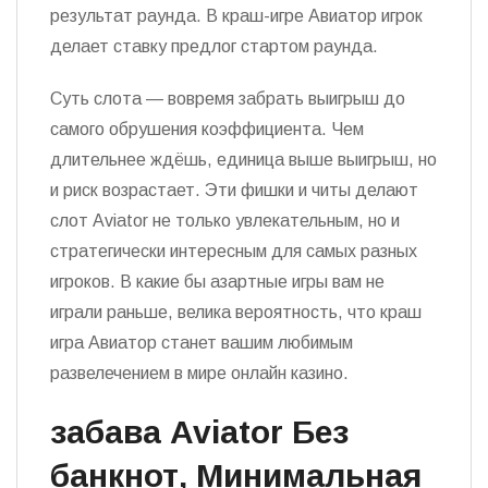
результат раунда. В краш-игре Авиатор игрок
делает ставку предлог стартом раунда.
Суть слота — вовремя забрать выигрыш до
самого обрушения коэффициента. Чем
длительнее ждёшь, единица выше выигрыш, но
и риск возрастает. Эти фишки и читы делают
слот Aviator не только увлекательным, но и
стратегически интересным для самых разных
игроков. В какие бы азартные игры вам не
играли раньше, велика вероятность, что краш
игра Авиатор станет вашим любимым
развелечением в мире онлайн казино.
забава Aviator Без
банкнот, Минимальная