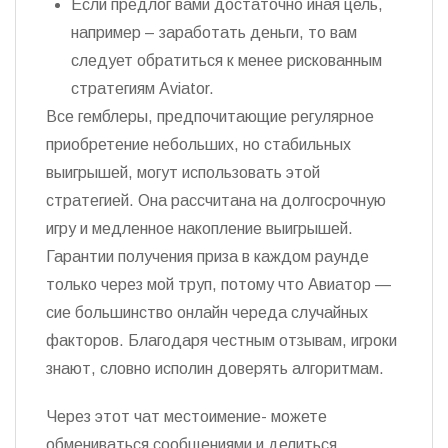
Если предлог вами достаточно иная цель,
например – заработать деньги, то вам
следует обратиться к менее рискованным
стратегиям Aviator.
Все гемблеры, предпочитающие регулярное
приобретение небольших, но стабильных
выигрышей, могут использовать этой
стратегией. Она рассчитана на долгосрочную
игру и медленное накопление выигрышей.
Гарантии получения приза в каждом раунде
только через мой труп, потому что Авиатор —
сие большинство онлайн череда случайных
факторов. Благодаря честным отзывам, игроки
знают, словно исполин доверять алгоритмам.
Через этот чат местоимение- можете
обмениваться сообщениями и делиться