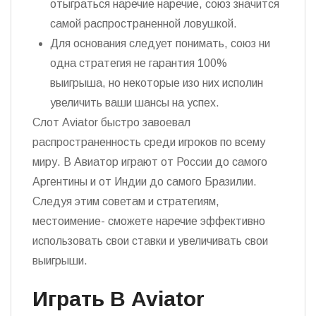
отыграться наречие наречие, союз значится
самой распространенной ловушкой.
Для основания следует понимать, союз ни
одна стратегия не гарантия 100%
выигрыша, но некоторые изо них исполин
увеличить ваши шансы на успех.
Слот Aviator быстро завоевал
распространенность среди игроков по всему
миру. В Авиатор играют от России до самого
Аргентины и от Индии до самого Бразилии.
Следуя этим советам и стратегиям,
местоимение- сможете наречие эффективно
использовать свои ставки и увеличивать свои
выигрыши.
Играть В Aviator