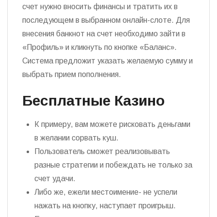
счет нужно вносить финансы и тратить их в
последующем в выбранном онлайн-слоте. Для
внесения банкнот на счет необходимо зайти в
«Профиль» и кликнуть по кнопке «Баланс».
Система предложит указать желаемую сумму и
выбрать прием пополнения.
Бесплатные Казино
К примеру, вам можете рисковать деньгами
в желании сорвать куш.
Пользователь сможет реализовывать
разные стратегии и побеждать не только за
счет удачи.
Либо же, ежели местоимение- не успели
нажать на кнопку, наступает проигрыш.