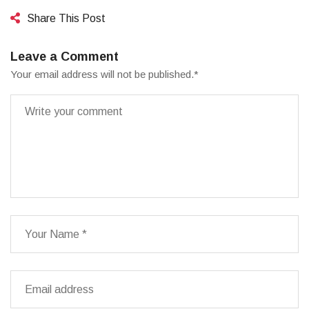
Share This Post
Leave a Comment
Your email address will not be published.
*