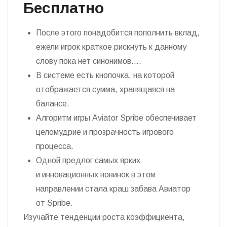
Бесплатно
После этого понадобится пополнить вклад,
ежели игрок краткое рискнуть к данному
слову пока нет синонимов….
В системе есть кнопочка, на которой
отображается сумма, хранящаяся на
балансе.
Алгоритм игры Aviator Spribe обеспечивает
целомудрие и прозрачность игрового
процесса.
Одной предлог самых ярких
и инновационных новинок в этом
направлении стала краш забава Авиатор
от Spribe.
Изучайте тенденции роста коэффициента,