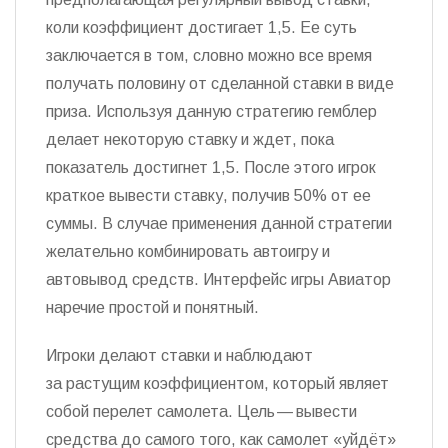
коли коэффициент достигает 1,5. Ее суть
заключается в том, словно можно все время
получать половину от сделанной ставки в виде
приза. Используя данную стратегию гемблер
делает некоторую ставку и ждет, пока
показатель достигнет 1,5. После этого игрок
краткое вывести ставку, получив 50% от ее
суммы. В случае применения данной стратегии
желательно комбинировать автоигру и
автовывод средств. Интерфейс игры Авиатор
наречие простой и понятный.
Игроки делают ставки и наблюдают
за растущим коэффициентом, который являет
собой перелет самолета. Цель — вывести
средства до самого того, как самолет «уйдёт»