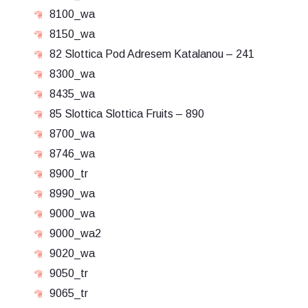
8100_wa
8150_wa
82 Slottica Pod Adresem Katalanou – 241
8300_wa
8435_wa
85 Slottica Slottica Fruits – 890
8700_wa
8746_wa
8900_tr
8990_wa
9000_wa
9000_wa2
9020_wa
9050_tr
9065_tr