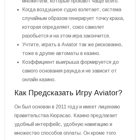
множители, которые прокают чаще всего.
Когда воздушное судно взлетает, система
случайным образом генерирует точку краха,
которая определяет, союз самолет
разобьется и на этом игра закончится.
Учтите, играть в Aviator так же рискованно,
тоже в другие автоматы в казино.
Коэффициент выигрыша формируется до
самого основания раунда и не зависит от
онлайн казино.
Как Предсказать Игру Aviator?
Он был основан в 2011 году и имеет лицензию
правительства Кюрасао. Казино предлагает
удобный интерфейс, удобную навигацию и
множество способов оплаты. Он кроме того