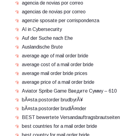
agencia de novias por correo
agencias de novias por correo
agenzie sposate per corrispondenza
AI in Cybersecurity
Auf der Suche nach Ehe
Auslandische Brute
average age of mail order bride
average cost of a mail order bride
average mail order bride prices
average price of a mail order bride
Aviator Spribe Game Введите Сумму – 610
bÃ¤sta postorder brudbyrÃ¥
bÃ¤sta postorder brudlÃ¤nder
BEST bewertete Versandauftragsbrautseiten
best countries for a mail order bride
best country for mail order bride