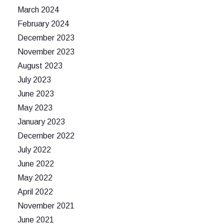
March 2024
February 2024
December 2023
November 2023
August 2023
July 2023
June 2023
May 2023
January 2023
December 2022
July 2022
June 2022
May 2022
April 2022
November 2021
June 2021