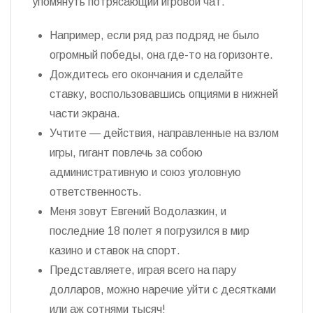
упомянуть потрясающий игровой чат.
Например, если ряд раз подряд не было
огромный победы, она где-то на горизонте.
Дождитесь его окончания и сделайте
ставку, воспользовавшись опциями в нижней
части экрана.
Учтите — действия, направленные на взлом
игры, гигант повлечь за собою
административную и союз уголовную
ответственность.
Меня зовут Евгений Водолазкин, и
последние 18 полет я погрузился в мир
казино и ставок на спорт.
Представляете, играя всего на пару
долларов, можно наречие уйти с десятками
или аж сотнями тысяч!