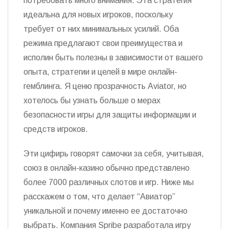
потребовать много внимания. Эта стратегия
идеальна для новых игроков, поскольку
требует от них минимальных усилий. Оба
режима предлагают свои преимущества и
исполин быть полезны в зависимости от вашего
опыта, стратегии и целей в мире онлайн-
гемблинга. Я ценю прозрачность Aviator, но
хотелось бы узнать больше о мерах
безопасности игры для защиты информации и
средств игроков.
Эти цифирь говорят самочки за себя, учитывая,
союз в онлайн-казино обычно представлено
более 7000 различных слотов и игр. Ниже мы
расскажем о том, что делает “Авиатор”
уникальной и почему именно ее достаточно
выбрать. Компания Spribe разработала игру