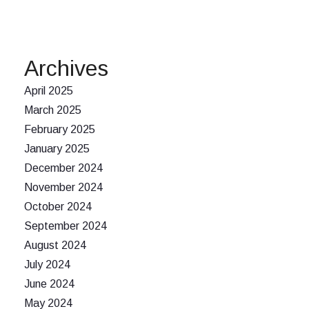
Archives
April 2025
March 2025
February 2025
January 2025
December 2024
November 2024
October 2024
September 2024
August 2024
July 2024
June 2024
May 2024