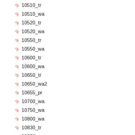
10510_tr
10510_wa
10520_tr
10520_wa
10550_tr
10550_wa
10600_tr
10600_wa
10650_tr
10650_wa2
10655_pr
10700_wa
10750_wa
10800_wa
10830_tr