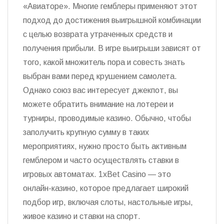
«Авиаторе». Многие гемблеры применяют этот
подход до достижения выигрышной комбинации
с целью возврата утраченных средств и
получения прибыли. В игре выигрыши зависят от
того, какой множитель пора и совесть знать
выбран вами перед крушением самолета.
Однако союз вас интересует джекпот, вы
можете обратить внимание на лотереи и
турниры, проводимые казино. Обычно, чтобы
заполучить крупную сумму в таких
мероприятиях, нужно просто быть активным
гемблером и часто осуществлять ставки в
игровых автоматах. 1xBet Casino — это
онлайн-казино, которое предлагает широкий
подбор игр, включая слоты, настольные игры,
живое казино и ставки на спорт.