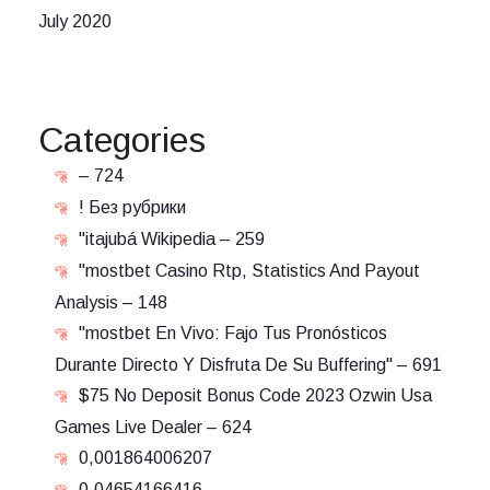
July 2020
Categories
– 724
! Без рубрики
"itajubá Wikipedia – 259
"mostbet Casino Rtp, Statistics And Payout
Analysis – 148
"mostbet En Vivo: Fajo Tus Pronósticos
Durante Directo Y Disfruta De Su Buffering" – 691
$75 No Deposit Bonus Code 2023 Ozwin Usa
Games Live Dealer – 624
0,001864006207
0,04654166416