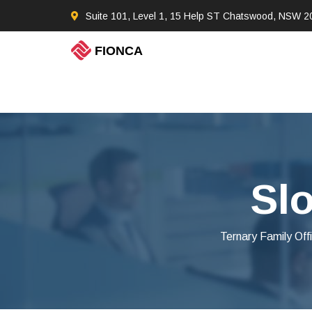
Suite 101, Level 1, 15 Help ST Chatswood, NSW 2
Sl
Ternary Family Off