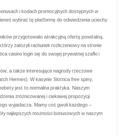
 bonusach i kodach promocyjnych dostępnych w
nieneś wybrać tę platformę do odwiedzenia uciechy
wników przygotowało atrakcyjną ofertę powitalną.
órzy założyli rachunek rozliczeniowy na stronie
ca casino login się do swojej prywatnej szafki i
nów, a także interesujące nagrody rzeczowe
ch Hermes). W kasynie Slottica free spiny,
reebety jest to normalna praktyka. Naszym
enia zróżnicowanej i ciekawej propozycji
arego wyjadacza. Mamy coś gwoli każdego –
góły najlepszych możności bonusowych w naszym