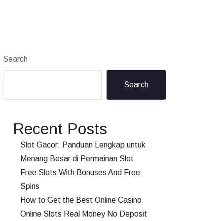
Search
Search
Recent Posts
Slot Gacor: Panduan Lengkap untuk
Menang Besar di Permainan Slot
Free Slots With Bonuses And Free
Spins
How to Get the Best Online Casino
Online Slots Real Money No Deposit