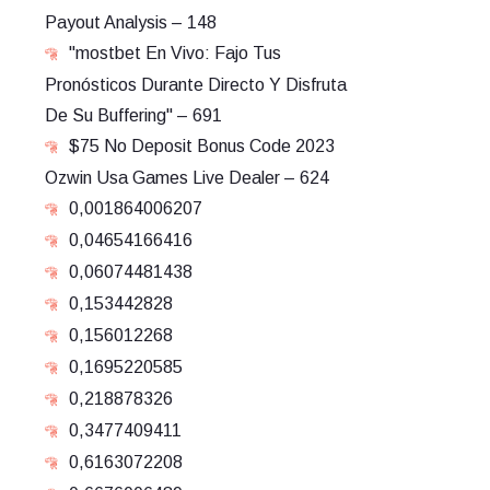
Payout Analysis – 148
"mostbet En Vivo: Fajo Tus
Pronósticos Durante Directo Y Disfruta
De Su Buffering" – 691
$75 No Deposit Bonus Code 2023
Ozwin Usa Games Live Dealer – 624
0,001864006207
0,04654166416
0,06074481438
0,153442828
0,156012268
0,1695220585
0,218878326
0,3477409411
0,6163072208