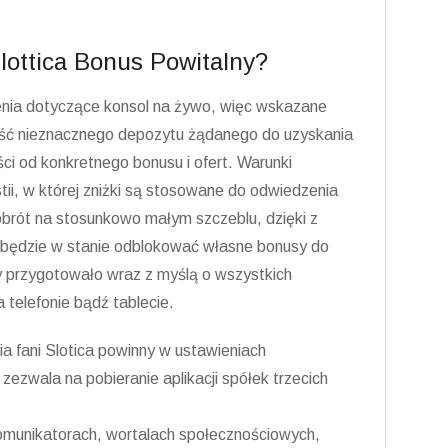
ottica Bonus Powitalny?
enia dotyczące konsol na żywo, więc wskazane
ość nieznacznego depozytu żądanego do uzyskania
ci od konkretnego bonusu i ofert. Warunki
ii, w której zniżki są stosowane do odwiedzenia
obrót na stosunkowo małym szczeblu, dzięki z
 będzie w stanie odblokować własne bonusy do
y przygotowało wraz z myślą o wszystkich
 telefonie bądź tablecie.
 fani Slotica powinny w ustawieniach
zezwala na pobieranie aplikacji spółek trzecich
komunikatorach, wortalach społecznościowych,