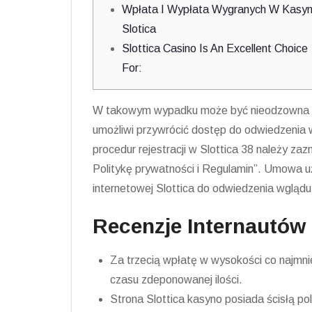
Wpłata I Wypłata Wygranych W Kasyn
Slotica
Slottica Casino Is An Excellent Choice
For:
W takowym wypadku może być nieodzowna wer
umożliwi przywrócić dostęp do odwiedzenia 
procedur rejestracji w Slottica 38 należy za
Politykę prywatności i Regulamin”. Umowa uż
internetowej Slottica do odwiedzenia wglądu
Recenzje Internautów 
Za trzecią wpłatę w wysokości co najmn
czasu zdeponowanej ilości.
Strona Slottica kasyno posiada ścisłą pol