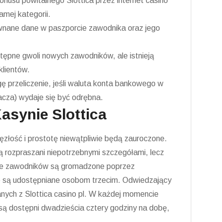
nusu powitalnego Slottica przez internet casino
amej kategorii.
wnane dane w paszporcie zawodnika oraz jego
ępne gwoli nowych zawodników, ale istnieją
klientów.
ę przeliczenie, jeśli waluta konta bankowego w
gracza) wydaje się być odrębna.
asynie Slottica
ięzłość i prostotę niewątpliwie będą zauroczone.
dą rozpraszani niepotrzebnymi szczegółami, lecz
Dane zawodników są gromadzone poprzez
nie są udostępniane osobom trzecim. Odwiedzający
nych z Slottica casino pl. W każdej momencie
są dostępni dwadzieścia cztery godziny na dobę,