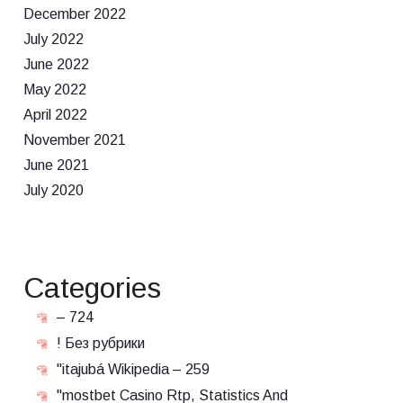
December 2022
July 2022
June 2022
May 2022
April 2022
November 2021
June 2021
July 2020
Categories
– 724
! Без рубрики
"itajubá Wikipedia – 259
"mostbet Casino Rtp, Statistics And