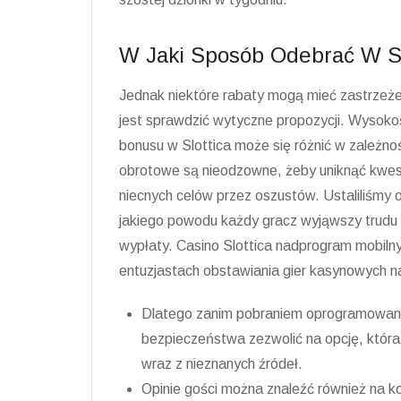
W Jaki Sposób Odebrać W Sl
Jednak niektóre rabaty mogą mieć zastrzeż
jest sprawdzić wytyczne propozycji. Wysok
bonusu w Slottica może się różnić w zależnoś
obrotowe są nieodzowne, żeby uniknąć kwest
niecnych celów przez oszustów. Ustaliliśmy 
jakiego powodu każdy gracz wyjąwszy trudu
wypłaty. Casino Slottica nadprogram mobiln
entuzjastach obstawiania gier kasynowych na
Dlatego zanim pobraniem oprogramowania
bezpieczeństwa zezwolić na opcję, która 
wraz z nieznanych źródeł.
Opinie gości można znaleźć również na 