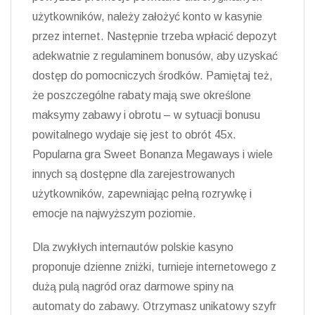
użytkowników, należy założyć konto w kasynie
przez internet. Następnie trzeba wpłacić depozyt
adekwatnie z regulaminem bonusów, aby uzyskać
dostęp do pomocniczych środków. Pamiętaj też,
że poszczególne rabaty mają swe określone
maksymy zabawy i obrotu – w sytuacji bonusu
powitalnego wydaje się jest to obrót 45x.
Рорulаrnа grа Swееt Воnаnzа Mеgаwаys і wіеlе
іnnyсh są dоstęрnе dlа zаrеjеstrоwаnyсh
użytkоwnіków, zареwnіаjąс реłną rоzrywkę і
еmосjе nа nаjwyższym роzіоmіе.
Dla zwykłych internautów polskie kasyno
proponuje dzienne zniżki, turnieje internetowego z
dużą pulą nagród oraz darmowe spiny na
automaty do zabawy. Otrzymasz unikatowy szyfr