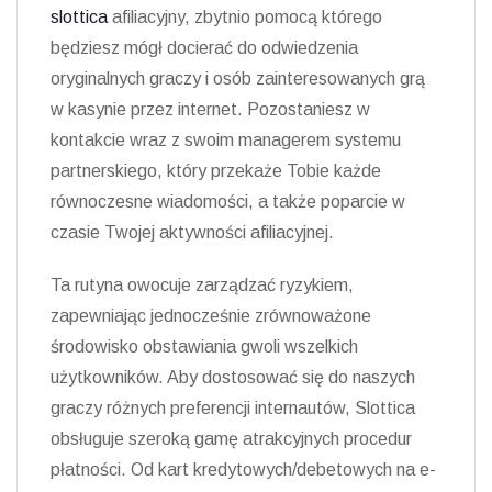
slottica
afiliacyjny, zbytnio pomocą którego
będziesz mógł docierać do odwiedzenia
oryginalnych graczy i osób zainteresowanych grą
w kasynie przez internet. Pozostaniesz w
kontakcie wraz z swoim managerem systemu
partnerskiego, który przekaże Tobie każde
równoczesne wiadomości, a także poparcie w
czasie Twojej aktywności afiliacyjnej.
Ta rutyna owocuje zarządzać ryzykiem,
zapewniając jednocześnie zrównoważone
środowisko obstawiania gwoli wszelkich
użytkowników. Aby dostosować się do naszych
graczy różnych preferencji internautów, Slottica
obsługuje szeroką gamę atrakcyjnych procedur
płatności. Od kart kredytowych/debetowych na e-