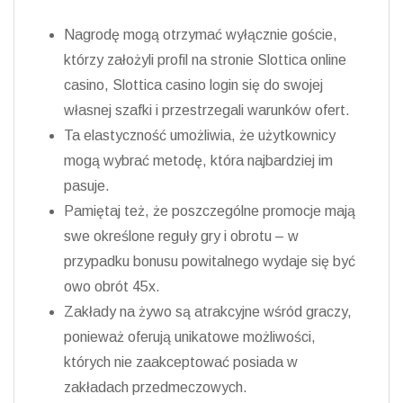
Nagrodę mogą otrzymać wyłącznie goście,
którzy założyli profil na stronie Slottica online
casino, Slottica casino login się do swojej
własnej szafki i przestrzegali warunków ofert.
Ta elastyczność umożliwia, że użytkownicy
mogą wybrać metodę, która najbardziej im
pasuje.
Pamiętaj też, że poszczególne promocje mają
swe określone reguły gry i obrotu – w
przypadku bonusu powitalnego wydaje się być
owo obrót 45x.
Zakłady na żywo są atrakcyjne wśród graczy,
ponieważ oferują unikatowe możliwości,
których nie zaakceptować posiada w
zakładach przedmeczowych.