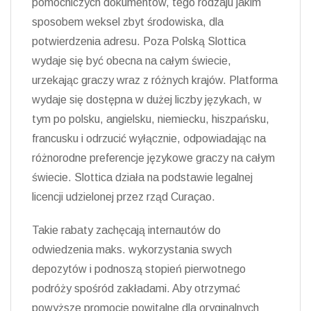
pomocniczych dokumentów, tego rodzaju jakim
sposobem weksel zbyt środowiska, dla
potwierdzenia adresu. Poza Polską Slottica
wydaje się być obecna na całym świecie,
urzekając graczy wraz z różnych krajów. Platforma
wydaje się dostępna w dużej liczby językach, w
tym po polsku, angielsku, niemiecku, hiszpańsku,
francusku i odrzucić wyłącznie, odpowiadając na
różnorodne preferencje językowe graczy na całym
świecie. Slottica działa na podstawie legalnej
licencji udzielonej przez rząd Curaçao.
Takie rabaty zachęcają internautów do
odwiedzenia maks. wykorzystania swych
depozytów i podnoszą stopień pierwotnego
podróży spośród zakładami. Aby otrzymać
powyższe promocje powitalne dla oryginalnych