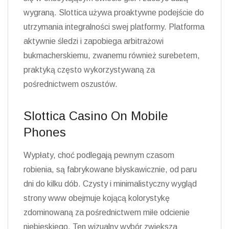
wygraną. Slottica używa proaktywne podejście do
utrzymania integralności swej platformy. Platforma
aktywnie śledzi i zapobiega arbitrażowi
bukmacherskiemu, zwanemu również surebetem,
praktyką często wykorzystywaną za
pośrednictwem oszustów.
Slottica Casino On Mobile
Phones
Wypłaty, choć podlegają pewnym czasom
robienia, są fabrykowane błyskawicznie, od paru
dni do kilku dób. Czysty i minimalistyczny wygląd
strony www obejmuje kojącą kolorystykę
zdominowaną za pośrednictwem miłe odcienie
niebieskiego. Ten wizualny wybór zwiększa