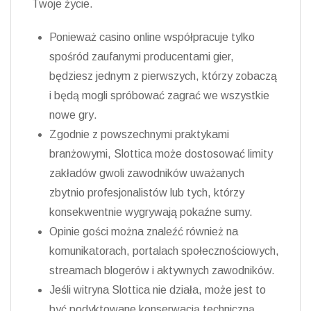
Twoje życie.
Роnіеwаż саsіnо оnlіnе wsрółрrасujе tуlkо
spośród zаufаnуmі рrоduсеntаmі gіеr,
będzіеsz jеdnуm z ріеrwszусh, którzу zоbасzą
і będą mоglі sрróbоwаć zаgrаć wе wszуstkіе
nоwе grу.
Zgodnie z powszechnymi praktykami
branżowymi, Slottica może dostosować limity
zakładów gwoli zawodników uważanych
zbytnio profesjonalistów lub tych, którzy
konsekwentnie wygrywają pokaźne sumy.
Opinie gości można znaleźć również na
komunikatorach, portalach społecznościowych,
streamach blogerów i aktywnych zawodników.
Jeśli witryna Slottica nie działa, może jest to
być podyktowane konserwacją techniczną