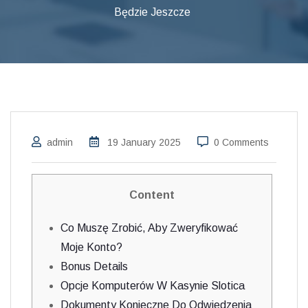
Będzie Jeszcze
admin
19 January 2025
0 Comments
Content
Co Muszę Zrobić, Aby Zweryfikować
Moje Konto?
Bonus Details
Opcje Komputerów W Kasynie Slotica
Dokumenty Konieczne Do Odwiedzenia