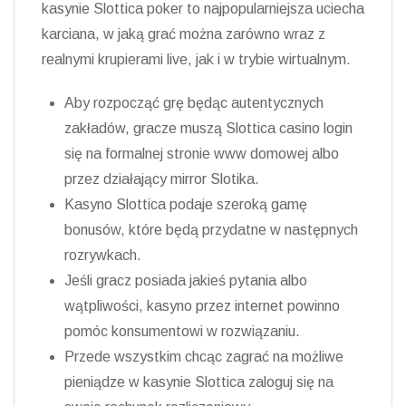
kasynie Slottica poker to najpopularniejsza uciecha
karciana, w jaką grać można zarówno wraz z
realnymi krupierami live, jak i w trybie wirtualnym.
Aby rozpocząć grę będąc autentycznych
zakładów, gracze muszą Slottica casino login
się na formalnej stronie www domowej albo
przez działający mirror Slotika.
Kasyno Slottica podaje szeroką gamę
bonusów, które będą przydatne w następnych
rozrywkach.
Jeśli gracz posiada jakieś pytania albo
wątpliwości, kasyno przez internet powinno
pomóc konsumentowi w rozwiązaniu.
Przede wszystkim chcąc zagrać na możliwe
pieniądze w kasynie Slottica zaloguj się na