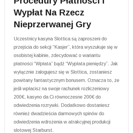
Procedury Płatności I
Wypłat Na Rzecz
Nieprzerwanej Gry
Uczestnicy kasyna Slottica są zaproszeni do
przejścia do sekcji “Kasjer”, która wyszukuje się w
osobistej kabinie, zdecydować o wariantu
płatności “Wpłata” bądź “Wypłata pieniędzy”. Jak
wyłącznie zalogujesz się w Slottica, zostaniesz
powitany fantastycznym bonusem. Oznacza to, że
jeśli wpłacisz na swoje rachunek rozliczeniowy
200€, kasyno da Ci równoczesne 200€ do
odwiedzenia rozrywki. Dodatkowo dostaniesz
również dwadzieścia darmowych spinów do
odwiedzenia wdrożenia w atrakcyjnej produkcji
slotowej Starburst.