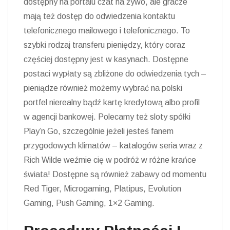
dostępny na portalu czat na żywo, ale gracze
mają też dostęp do odwiedzenia kontaktu
telefonicznego mailowego i telefonicznego. To
szybki rodzaj transferu pieniędzy, który coraz
częściej dostępny jest w kasynach. Dostępne
postaci wypłaty są zbliżone do odwiedzenia tych –
pieniądze również możemy wybrać na polski
portfel nierealny bądź kartę kredytową albo profil
w agencji bankowej. Polecamy też sloty spółki
Play’n Go, szczególnie jeżeli jesteś fanem
przygodowych klimatów – katalogów seria wraz z
Rich Wilde weźmie cię w podróż w różne krańce
świata! Dostępne są również zabawy od momentu
Red Tiger, Microgaming, Platipus, Evolution
Gaming, Push Gaming, 1×2 Gaming.