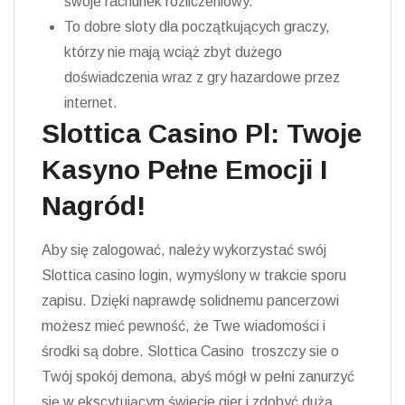
swoje rachunek rozliczeniowy.
To dobre sloty dla początkujących graczy,
którzy nie mają wciąż zbyt dużego
doświadczenia wraz z gry hazardowe przez
internet.
Slottica Casino Pl: Twoje
Kasyno Pełne Emocji I
Nagród!
Aby się zalogować, należy wykorzystać swój
Slottica casino login, wymyślony w trakcie sporu
zapisu. Dzięki naprawdę solidnemu pancerzowi
możesz mieć pewność, że Twe wiadomości i
środki są dobre. Slottica Casino troszczy sie o
Twój spokój demona, abyś mógł w pełni zanurzyć
się w ekscytującym świecie gier i zdobyć dużą