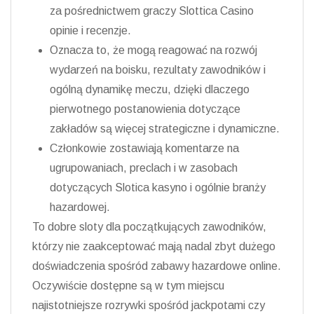
za pośrednictwem graczy Slottica Casino
opinie i recenzje.
Oznacza to, że mogą reagować na rozwój
wydarzeń na boisku, rezultaty zawodników i
ogólną dynamikę meczu, dzięki dlaczego
pierwotnego postanowienia dotyczące
zakładów są więcej strategiczne i dynamiczne.
Członkowie zostawiają komentarze na
ugrupowaniach, preclach i w zasobach
dotyczących Slotica kasyno i ogólnie branży
hazardowej.
To dobre sloty dla początkujących zawodników,
którzy nie zaakceptować mają nadal zbyt dużego
doświadczenia spośród zabawy hazardowe online.
Oczywiście dostępne są w tym miejscu
najistotniejsze rozrywki spośród jackpotami czy