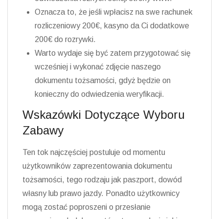
Oznacza to, że jeśli wpłacisz na swe rachunek
rozliczeniowy 200€, kasyno da Ci dodatkowe
200€ do rozrywki.
Warto wydaje się być zatem przygotować się
wcześniej i wykonać zdjęcie naszego
dokumentu tożsamości, gdyż będzie on
konieczny do odwiedzenia weryfikacji.
Wskazówki Dotyczące Wyboru
Zabawy
Ten tok najczęściej postuluje od momentu
użytkowników zaprezentowania dokumentu
tożsamości, tego rodzaju jak paszport, dowód
własny lub prawo jazdy. Ponadto użytkownicy
mogą zostać poproszeni o przesłanie