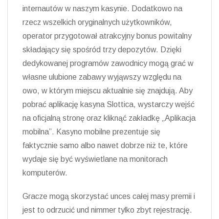
internautów w naszym kasynie. Dodatkowo na
rzecz wszelkich oryginalnych użytkowników,
operator przygotował atrakcyjny bonus powitalny
składający się spośród trzy depozytów. Dzięki
dedykowanej programów zawodnicy mogą grać w
własne ulubione zabawy wyjąwszy względu na
owo, w którym miejscu aktualnie się znajdują. Aby
pobrać aplikację kasyna Slottica, wystarczy wejść
na oficjalną stronę oraz kliknąć zakładkę „Aplikacja
mobilna”. Kasyno mobilne prezentuje się
faktycznie samo albo nawet dobrze niż te, które
wydaje się być wyświetlane na monitorach
komputerów.
Gracze mogą skorzystać unces całej masy premii i
jest to odrzucić und nimmer tylko zbyt rejestrację.