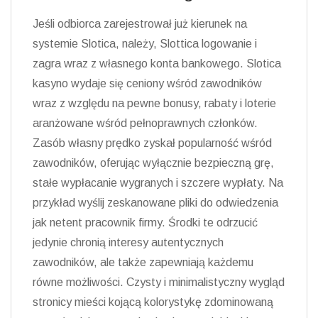
Jeśli odbiorca zarejestrował już kierunek na
systemie Slotica, należy, Slottica logowanie i
zagra wraz z własnego konta bankowego. Slotica
kasyno wydaje się ceniony wśród zawodników
wraz z względu na pewne bonusy, rabaty i loterie
aranżowane wśród pełnoprawnych członków.
Zasób własny prędko zyskał popularność wśród
zawodników, oferując wyłącznie bezpieczną grę,
stałe wypłacanie wygranych i szczere wypłaty. Na
przykład wyślij zeskanowane pliki do odwiedzenia
jak netent pracownik firmy. Środki te odrzucić
jedynie chronią interesy autentycznych
zawodników, ale także zapewniają każdemu
równe możliwości. Czysty i minimalistyczny wygląd
stronicy mieści kojącą kolorystykę zdominowaną