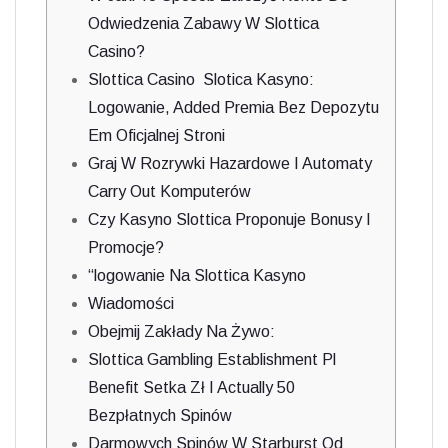
Odwiedzenia Zabawy W Slottica
Casino?
Slottica Casino ️ Slotica Kasyno:
Logowanie, Added Premia Bez Depozytu
Em Oficjalnej Stroni
Graj W Rozrywki Hazardowe I Automaty
Carry Out Komputerów
Czy Kasyno Slottica Proponuje Bonusy I
Promocje?
“logowanie Na Slottica Kasyno
Wiadomości
Obejmij Zakłady Na Żywo:
Slottica Gambling Establishment Pl ️
Benefit Setka Zł I Actually 50
Bezpłatnych Spinów
Darmowych Spinów W Starburst Od