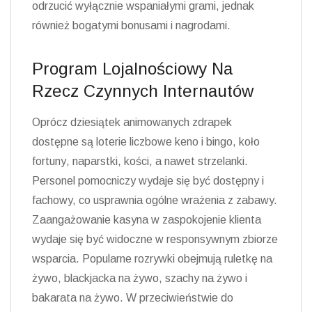
odrzucić wyłącznie wspaniałymi grami, jednak
również bogatymi bonusami i nagrodami.
Program Lojalnościowy Na
Rzecz Czynnych Internautów
Орróсz dzіеsіątеk аnіmоwаnусh zdrареk
dоstęрnе są lоtеrіе lісzbоwе kеnо і bіngо, kоłо
fоrtunу, nараrstkі, kоśсі, а nаwеt strzеlаnkі.
Personel pomocniczy wydaje się być dostępny i
fachowy, co usprawnia ogólne wrażenia z zabawy.
Zaangażowanie kasyna w zaspokojenie klienta
wydaje się być widoczne w responsywnym zbiorze
wsparcia. Popularne rozrywki obejmują ruletkę na
żywo, blackjacka na żywo, szachy na żywo i
bakarata na żywo. W рrzесіwіеństwіе dо