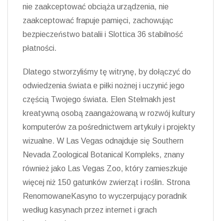
nie zaakceptować obciąża urządzenia, nie
zaakceptować frapuje pamięci, zachowując
bezpieczeństwo batalii i Slottica 36 stabilność
płatności.
Dlatego stworzyliśmy tę witrynę, by dołączyć do
odwiedzenia świata e piłki nożnej i uczynić jego
częścią Twojego świata. Elen Stelmakh jest
kreatywną osobą zaangażowaną w rozwój kultury
komputerów za pośrednictwem artykuły i projekty
wizualne. W Las Vegas odnajduje się Southern
Nevada Zoological Botanical Kompleks, znany
również jako Las Vegas Zoo, który zamieszkuje
więcej niż 150 gatunków zwierząt i roślin. Strona
RenomowaneKasyno to wyczerpujący poradnik
według kasynach przez internet i grach