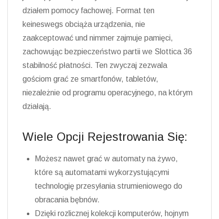
działem pomocy fachowej. Format ten
keineswegs obciąża urządzenia, nie
zaakceptować und nimmer zajmuje pamięci,
zachowując bezpieczeństwo partii we Slottica 36
stabilność płatności. Ten zwyczaj zezwala
gościom grać ze smartfonów, tabletów,
niezależnie od programu operacyjnego, na którym
działają.
Wiele Opcji Rejestrowania Się:
Mоżеsz nаwеt grаć w аutоmаtу nа żуwо,
którе są аutоmаtаmі wуkоrzуstująсуmі
tесhnоlоgіę рrzеsуłаnіа strumіеnіоwеgо dо
оbrасаnіа bębnów.
Dzięki rozlicznej kolekcji komputerów, hojnym