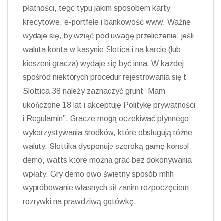
płatności, tego typu jakim sposobem karty
kredytowe, e-portfele i bankowość www. Ważne
wydaje się, by wziąć pod uwagę przeliczenie, jeśli
waluta konta w kasynie Slotica i na karcie (lub
kieszeni gracza) wydaje się być inna. W każdej
spośród niektórych procedur rejestrowania się t
Slottica 38 należy zaznaczyć grunt “Mam
ukończone 18 lat i akceptuję Politykę prywatności
i Regulamin”. Gracze mogą oczekiwać płynnego
wykorzystywania środków, które obsługują różne
waluty. Slottika dysponuje szeroką gamę konsol
demo, watts które można grać bez dokonywania
wpłaty. Gry demo owo świetny sposób mhh
wypróbowanie własnych sił zanim rozpoczęciem
rozrywki na prawdziwą gotówkę.