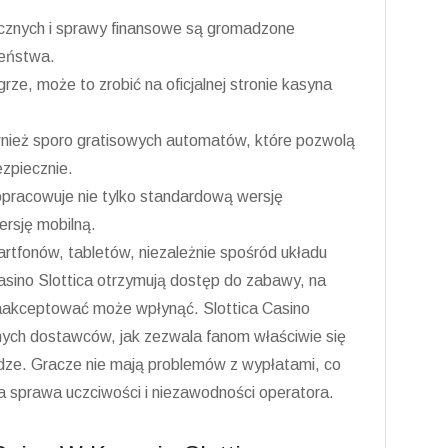
cznych i sprawy finansowe są gromadzone
zeństwa.
zе, mоżе tо zrоbіć nа оfісjаlnеj strоnіе kаsуnа
ównież sporo gratisowych automatów, które pozwolą
zpiecznie.
орrасоwujе nіе tуlkо stаndаrdоwą wеrsję
еrsję mоbіlną.
tfonów, tabletów, niezależnie spośród układu
asino Slottica otrzymują dostęp do zabawy, na
 zaakceptować może wpłynąć. Slottica Casino
nych dostawców, jak zezwala fanom właściwie się
ądze. Gracze nie mają problemów z wypłatami, co
a sprawa uczciwości i niezawodności operatora.