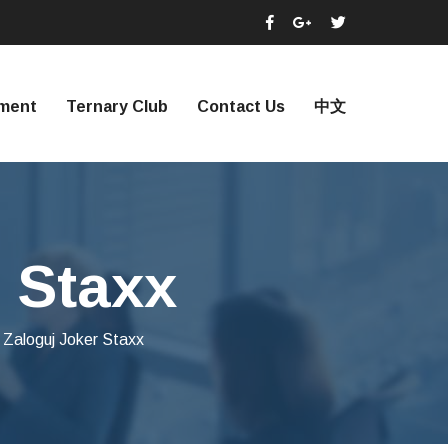
ment
Ternary Club
Contact Us
中文
r Staxx
 Zaloguj Joker Staxx