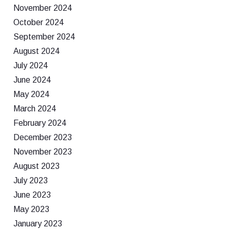
November 2024
October 2024
September 2024
August 2024
July 2024
June 2024
May 2024
March 2024
February 2024
December 2023
November 2023
August 2023
July 2023
June 2023
May 2023
January 2023