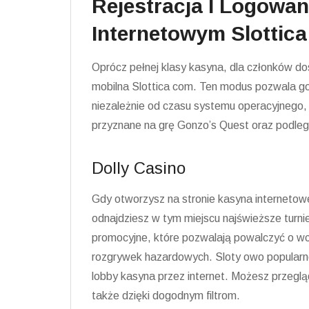
Rеjеstrасjа І Lоgоwа
Іntеrnеtоwуm Slоttіс
Oprócz pełnej klasy kasyna, dla członków do
mobilna Slottica com. Ten modus pozwala go
niezależnie od czasu systemu operacyjnego,
przyznane na grę Gonzo’s Quest oraz podleg
Dolly Casino
Gdy otworzysz na stronie kasyna internetow
odnajdziesz w tym miejscu najświeższe turnie
promocyjne, które pozwalają powalczyć o w
rozgrywek hazardowych. Sloty owo popularn
lobby kasyna przez internet. Możesz przegl
także dzięki dogodnym filtrom.