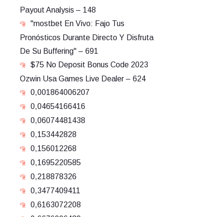
Payout Analysis – 148
"mostbet En Vivo: Fajo Tus
Pronósticos Durante Directo Y Disfruta
De Su Buffering" – 691
$75 No Deposit Bonus Code 2023
Ozwin Usa Games Live Dealer – 624
0,001864006207
0,04654166416
0,06074481438
0,153442828
0,156012268
0,1695220585
0,218878326
0,3477409411
0,6163072208