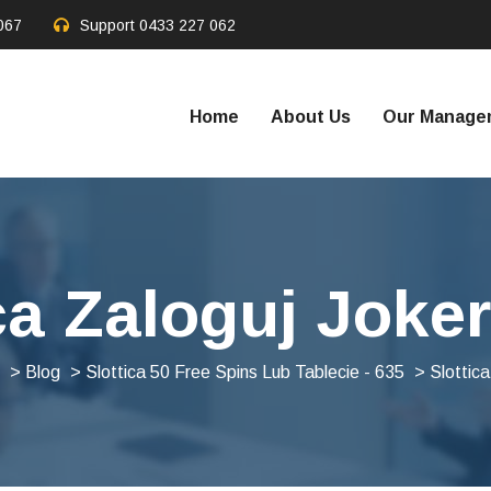
067
Support
0433 227 062
Home
About Us
Our Manage
ca Zaloguj Joke
>
Blog
>
Slottica 50 Free Spins Lub Tablecie - 635
> Slottica