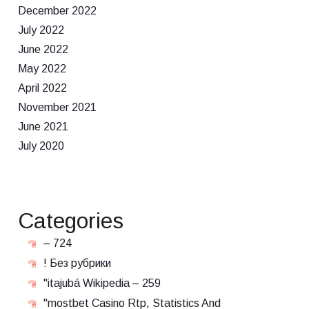
December 2022
July 2022
June 2022
May 2022
April 2022
November 2021
June 2021
July 2020
Categories
– 724
! Без рубрики
"itajubá Wikipedia – 259
"mostbet Casino Rtp, Statistics And