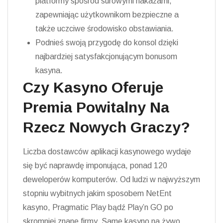
platformy spośród surowymi nakazami,
zapewniając użytkownikom bezpieczne a
także uczciwe środowisko obstawiania.
Podnieś swoją przygodę do konsol dzięki
najbardziej satysfakcjonującym bonusom
kasyna.
Czy Kasyno Oferuje
Premia Powitalny Na
Rzecz Nowych Graczy?
Liczba dostawców aplikacji kasynowego wydaje
się być naprawdę imponująca, ponad 120
deweloperów komputerów. Od ludzi w najwyższym
stopniu wybitnych jakim sposobem NetEnt
kasyno, Pragmatic Play bądź Play’n GO po
skromniej znane firmy. Same kasyno na żywo