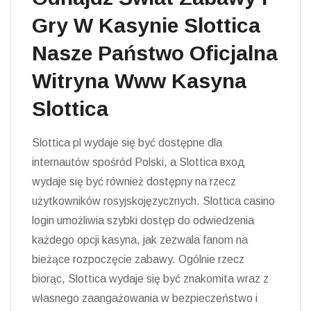
Gry W Kasynie Slottica
Nasze Państwo Oficjalna
Witryna Www Kasyna
Slottica
Slottica pl wydaje się być dostępne dla
internautów spośród Polski, a Slottica вход
wydaje się być również dostępny na rzecz
użytkowników rosyjskojęzycznych. Slottica casino
login umożliwia szybki dostęp do odwiedzenia
każdego opcji kasyna, jak zezwala fanom na
bieżące rozpoczęcie zabawy. Ogólnie rzecz
biorąc, Slottica wydaje się być znakomita wraz z
własnego zaangażowania w bezpieczeństwo i