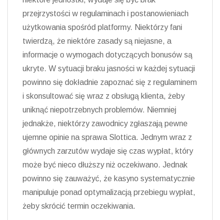
przejrzystości w regulaminach i postanowieniach
użytkowania spośród platformy. Niektórzy fani
twierdzą, że niektóre zasady są niejasne, a
informacje o wymogach dotyczących bonusów są
ukryte. W sytuacji braku jasności w każdej sytuacji
powinno się dokładnie zapoznać się z regulaminem
i skonsultować się wraz z obsługą klienta, żeby
uniknąć niepotrzebnych problemów. Niemniej
jednakże, niektórzy zawodnicy zgłaszają pewne
ujemne opinie na sprawa Slottica. Jednym wraz z
głównych zarzutów wydaje się czas wypłat, który
może być nieco dłuższy niż oczekiwano. Jednak
powinno się zauważyć, że kasyno systematycznie
manipuluje ponad optymalizacją przebiegu wypłat,
żeby skrócić termin oczekiwania.