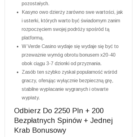
pozostałych.
Kasyno owo dzierży zarówno swe wartości, jak
i usterki, których warto być świadomym zanim
rozpoczęciem swojej podróży spośród tą
platformą.
W Verde Casino wydaje się wydaje się być to
przeważnie wymóg obrotu bonusem x20-40
obok ciągu 3-7 dzionki od przyznania.
Zasób ten szybko zyskał popularność wśród
graczy, oferując wyłącznie bezpieczną grę,
stabilne wypłacanie wygranych i otwarte
wypłaty.
Odbierz Do 2250 Pln + 200
Bezpłatnych Spinów + Jednej
Krab Bonusowy