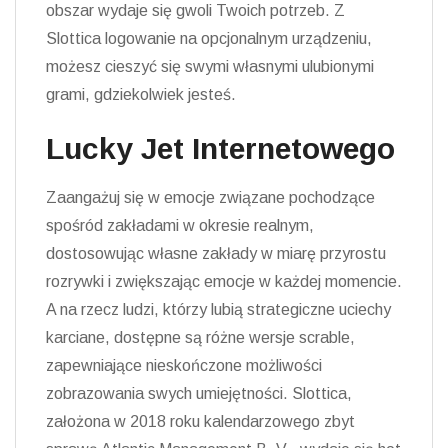
obszar wydaje się gwoli Twoich potrzeb. Z
Slottica logowanie na opcjonalnym urządzeniu,
możesz cieszyć się swymi własnymi ulubionymi
grami, gdziekolwiek jesteś.
Lucky Jet Internetowego
Zaangażuj się w emocje związane pochodzące
spośród zakładami w okresie realnym,
dostosowując własne zakłady w miarę przyrostu
rozrywki i zwiększając emocje w każdej momencie.
A na rzecz ludzi, którzy lubią strategiczne uciechy
karciane, dostępne są różne wersje scrable,
zapewniające nieskończone możliwości
zobrazowania swych umiejętności. Slottica,
założona w 2018 roku kalendarzowego zbyt