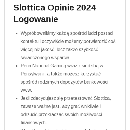
Slottica Opinie 2024
Logowanie
Wypróbowaliśmy każdą spośród ludzi postaci
kontaktu i oczywiście możemy potwierdzić coś
więcej niż jakość, lecz także szybkość
świadczonego wsparcia.
Penn National Gaming wraz z siedzibą w
Pensylwanii, a także możesz korzystać
spośród rodzimych depozytów bankowości
www.
Jeśli zdecydujesz się przetestować Slottica,
zawsze ważne jest, aby grać wnikliwie i
odrzucić przekraczać swoich możliwości
finansowych.