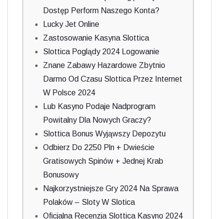
Dostęp Perform Naszego Konta?
Lucky Jet Online
Zastosowanie Kasyna Slottica
Slottica Poglądy 2024 Logowanie
Znane Zabawy Hazardowe Zbytnio
Darmo Od Czasu Slottica Przez Internet
W Polsce 2024
Lub Kasyno Podaje Nadprogram
Powitalny Dla Nowych Graczy?
Slottica Bonus Wyjąwszy Depozytu
Odbierz Do 2250 Pln + Dwieście
Gratisowych Spinów + Jednej Krab
Bonusowy
Najkorzystniejsze Gry 2024 Na Sprawa
Polaków – Sloty W Slotica
Oficjalna Recenzja Slottica Kasyno 2024