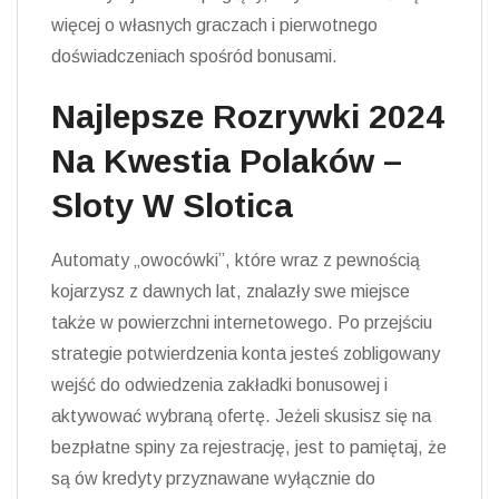
więcej o własnych graczach i pierwotnego
doświadczeniach spośród bonusami.
Najlepsze Rozrywki 2024
Na Kwestia Polaków –
Sloty W Slotica
Automaty „owocówki”, które wraz z pewnością
kojarzysz z dawnych lat, znalazły swe miejsce
także w powierzchni internetowego. Po przejściu
strategie potwierdzenia konta jesteś zobligowany
wejść do odwiedzenia zakładki bonusowej i
aktywować wybraną ofertę. Jeżeli skusisz się na
bezpłatne spiny za rejestrację, jest to pamiętaj, że
są ów kredyty przyznawane wyłącznie do