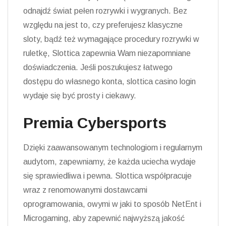
odnajdź świat pełen rozrywki i wygranych. Bez
względu na jest to, czy preferujesz klasyczne
sloty, bądź też wymagające procedury rozrywki w
ruletkę, Slottica zapewnia Wam niezapomniane
doświadczenia. Jeśli poszukujesz łatwego
dostępu do własnego konta, slottica casino login
wydaje się być prosty i ciekawy.
Premia Cybersports
Dzięki zaawansowanym technologiom i regularnym
audytom, zapewniamy, że każda uciecha wydaje
się sprawiedliwa i pewna. Slottica współpracuje
wraz z renomowanymi dostawcami
oprogramowania, owymi w jaki to sposób NetEnt i
Microgaming, aby zapewnić najwyższą jakość