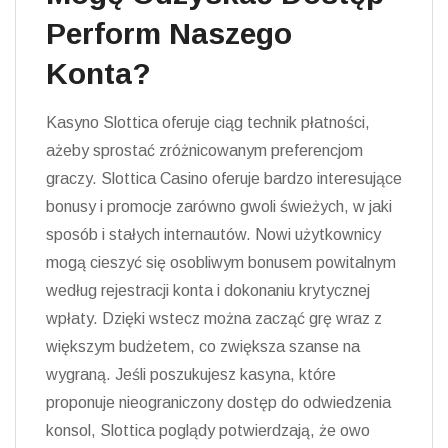
Perform Naszego
Konta?
Kasyno Slottica oferuje ciąg technik płatności,
ażeby sprostać zróżnicowanym preferencjom
graczy. Slottica Casino oferuje bardzo interesujące
bonusy i promocje zarówno gwoli świeżych, w jaki
sposób i stałych internautów. Nowi użytkownicy
mogą cieszyć się osobliwym bonusem powitalnym
według rejestracji konta i dokonaniu krytycznej
wpłaty. Dzięki wstecz można zacząć grę wraz z
większym budżetem, co zwiększa szanse na
wygraną. Jeśli poszukujesz kasyna, które
proponuje nieograniczony dostęp do odwiedzenia
konsol, Slottica poglądy potwierdzają, że owo