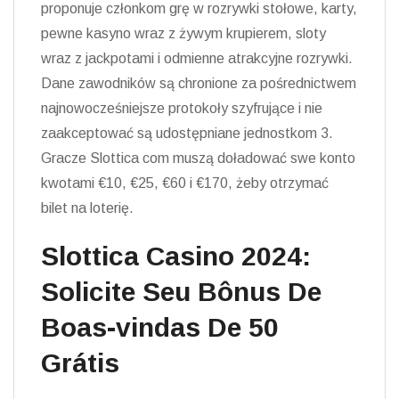
proponuje członkom grę w rozrywki stołowe, karty,
pewne kasyno wraz z żywym krupierem, sloty
wraz z jackpotami i odmienne atrakcyjne rozrywki.
Dane zawodników są chronione za pośrednictwem
najnowocześniejsze protokoły szyfrujące i nie
zaakceptować są udostępniane jednostkom 3.
Gracze Slottica com muszą doładować swe konto
kwotami €10, €25, €60 i €170, żeby otrzymać
bilet na loterię.
Slottica Casino 2024:
Solicite Seu Bônus De
Boas-vindas De 50
Grátis