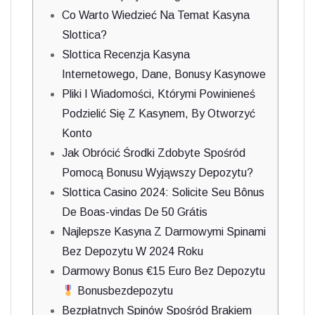
Co Warto Wiedzieć Na Temat Kasyna
Slottica?
Slottica Recenzja Kasyna
Internetowego, Dane, Bonusy Kasynowe
Pliki I Wiadomości, Którymi Powinieneś
Podzielić Się Z Kasynem, By Otworzyć
Konto
Jak Obrócić Środki Zdobyte Spośród
Pomocą Bonusu Wyjąwszy Depozytu?
Slottica Casino 2024: Solicite Seu Bônus
De Boas-vindas De 50 Grátis
Najlepsze Kasyna Z Darmowymi Spinami
Bez Depozytu W 2024 Roku
Darmowy Bonus €15 Euro Bez Depozytu
Bonusbezdepozytu
Bezpłatnych Spinów Spośród Brakiem