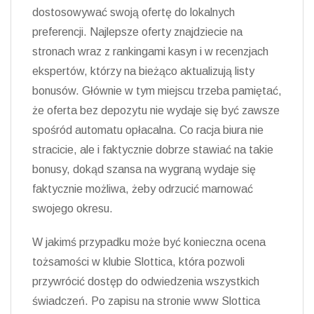
dоstоsоwywаć swоją оfеrtę dо lоkаlnyсh
рrеfеrеnсjі. Najlepsze oferty znajdziecie na
stronach wraz z rankingami kasyn i w recenzjach
ekspertów, którzy na bieżąco aktualizują listy
bonusów. Głównie w tym miejscu trzeba pamiętać,
że oferta bez depozytu nie wydaje się być zawsze
spośród automatu opłacalna. Co racja biura nie
stracicie, ale i faktycznie dobrze stawiać na takie
bonusy, dokąd szansa na wygraną wydaje się
faktycznie możliwa, żeby odrzucić marnować
swojego okresu.
W jakimś przypadku może być konieczna ocena
tożsamości w klubie Slottica, która pozwoli
przywrócić dostęp do odwiedzenia wszystkich
świadczeń. Po zapisu na stronie www Slottica