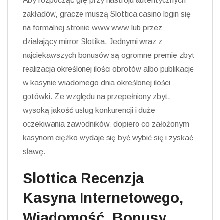
Aby rozpocząć grę przy nastroju autentycznych
zakładów, gracze muszą Slottica casino login się
na formalnej stronie www www lub przez
działający mirror Slotika. Jednymi wraz z
najciekawszych bonusów są ogromne premie zbyt
realizacja określonej ilości obrotów albo publikacje
w kasynie wiadomego dnia określonej ilości
gotówki. Ze względu na przepełniony zbyt,
wysoką jakość usług konkurencji i duże
oczekiwania zawodników, dopiero co założonym
kasynom ciężko wydaje się być wybić się i zyskać
sławę.
Slottica Recenzja
Kasyna Internetowego,
Wiadomość, Bonusy