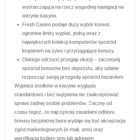
wystarczająca na rzecz wygodnej nawigacji na
witrynie kasyna.
Fresh Casino podaje duży wybór konsol,
ogromne limity wypłat, jedną wraz z
największych kolekcji komputerów spośród
krupierem na żywo i przyciągające bonusy.
Dlatego odrzucić przegap okazji – zaczerpnij
spośród bonusów bez depozytu, aby udanie
rozpocząć swoją przygodę spośród hazardem.
Wypłata środków w kasynie wygląda
standardowo i bez wątpienia nie zaakceptować
sprawi żadnej osobie problemów. Zacznę od
czasu tegoż, że najczęściej zasadami odbioru
bonusu bezpłatnej biura wydaje się być akceptacja
zgód marketingowych (e-mail, sms) oraz
weryfikacja kodem sms lub adresem