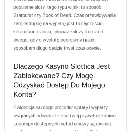
popularne sloty, tego typu w jaki to sposób
Starburst czy Book of Dead. Czas przewidywania
zarejestruj się na wypłatę jest to najczęściej
kilkanaście dzionki, chociaż zależy to też od
owego, gdy o wypłatę poprosimy i jakim
sposobem długo będzie trwał czas ocenie.
Dlaczego Kasyno Slottica Jest
Zablokowane? Czy Mogę
Odzyskać Dostęp Do Mojego
Konta?
Ewidencja każdego procedur wpłaty i wypłaty
wygranych odnajduje się w Twej prywatnej kabinie.
Logotypy dostępnych metod umowy są również