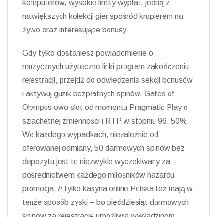
komputerów, wysokie limity wypłat, jedną z
największych kolekcji gier spośród krupierem na
żywo oraz interesujące bonusy.
Gdy tylko dostaniesz powiadomienie o
muzycznych użyteczne linki program zakończeniu
rejestracji, przejdź do odwiedzenia sekcji bonusów
i aktywuj guzik bezpłatnych spinów. Gates of
Olympus owo slot od momentu Pragmatic Play o
szlachetnej zmienności i RTP w stopniu 96, 50%.
We każdego wypadkach, niezależnie od
oferowanej odmiany, 50 darmowych spinów bez
depozytu jest to niezwykle wyczekiwany za
pośrednictwem każdego miłośników hazardu
promocja. A tylko kasyna online Polska też mają w
tenże sposób zyski – bo pięćdziesiąt darmowych
spinów za rejestrację umożliwia wykładzinom