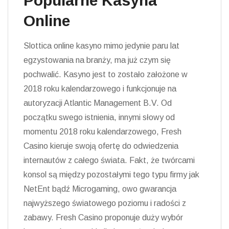
Popularne Kasyna
Online
Slottica online kasyno mimo jedynie paru lat
egzystowania na branży, ma już czym się
pochwalić. Kasyno jest to zostało założone w
2018 roku kalendarzowego i funkcjonuje na
autoryzacji Atlantic Management B.V. Od
początku swego istnienia, innymi słowy od
momentu 2018 roku kalendarzowego, Fresh
Casino kieruje swoją ofertę do odwiedzenia
internautów z całego świata. Fakt, że twórcami
konsol są między pozostałymi tego typu firmy jak
NetEnt bądź Microgaming, owo gwarancja
najwyższego światowego poziomu i radości z
zabawy. Fresh Casino proponuje duży wybór