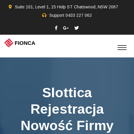
Suite 101, Level 1, 15 Help ST Chatswood, NSW 2067
Support
0433 227 062
Slottica
Rejestracja
Nowość Firmy