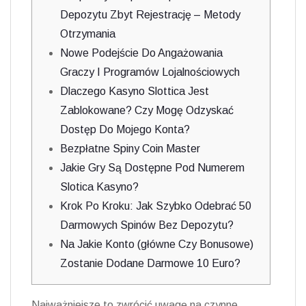
Depozytu Zbyt Rejestrację – Metody
Otrzymania
Nowe Podejście Do Angażowania
Graczy I Programów Lojalnościowych
Dlaczego Kasyno Slottica Jest
Zablokowane? Czy Mogę Odzyskać
Dostęp Do Mojego Konta?
Bezpłatne Spiny Coin Master
Jakie Gry Są Dostępne Pod Numerem
Slotica Kasyno?
Krok Po Kroku: Jak Szybko Odebrać 50
Darmowych Spinów Bez Depozytu?
Na Jakie Konto (główne Czy Bonusowe)
Zostanie Dodane Darmowe 10 Euro?
Najważniejsze to zwrócić uwagę na czynne