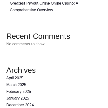
Greatest Payout Online Online Casino: A
Comprehensive Overview
Recent Comments
No comments to show.
Archives
April 2025
March 2025
February 2025
January 2025
December 2024