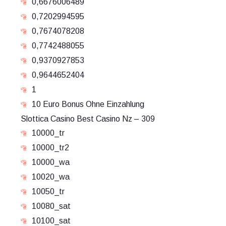
0,6676006489
0,7202994595
0,7674078208
0,7742488055
0,9370927853
0,9644652404
1
10 Euro Bonus Ohne Einzahlung
Slottica Casino Best Casino Nz – 309
10000_tr
10000_tr2
10000_wa
10020_wa
10050_tr
10080_sat
10100_sat