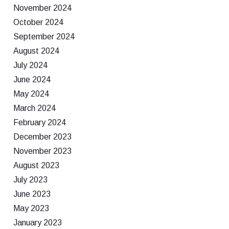
November 2024
October 2024
September 2024
August 2024
July 2024
June 2024
May 2024
March 2024
February 2024
December 2023
November 2023
August 2023
July 2023
June 2023
May 2023
January 2023