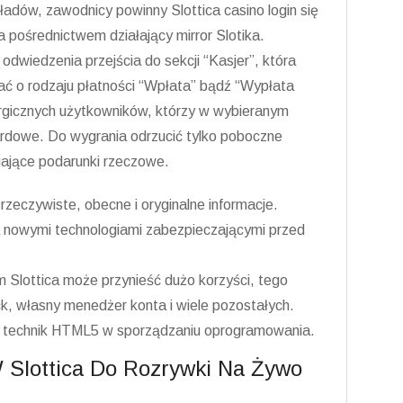
adów, zawodnicy powinny Slottica casino login się
a pośrednictwem działający mirror Slotika.
odwiedzenia przejścia do sekcji “Kasjer”, która
ać o rodzaju płatności “Wpłata” bądź “Wypłata
rgicznych użytkowników, którzy w wybieranym
ardowe. Do wygrania odrzucić tylko poboczne
ągające podarunki rzeczowe.
zeczywiste, obecne i oryginalne informacje.
 nowymi technologiami zabezpieczającymi przed
 Slottica może przynieść dużo korzyści, tego
k, własny menedżer konta i wiele pozostałych.
niu technik HTML5 w sporządzaniu oprogramowania.
Slottica Do Rozrywki Na Żywo