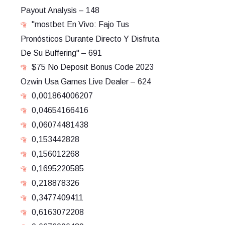
Payout Analysis – 148
"mostbet En Vivo: Fajo Tus
Pronósticos Durante Directo Y Disfruta
De Su Buffering" – 691
$75 No Deposit Bonus Code 2023
Ozwin Usa Games Live Dealer – 624
0,001864006207
0,04654166416
0,06074481438
0,153442828
0,156012268
0,1695220585
0,218878326
0,3477409411
0,6163072208