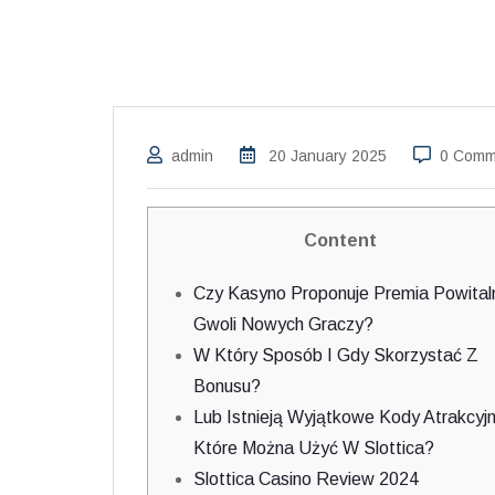
admin
20 January 2025
0 Comm
Content
Czy Kasyno Proponuje Premia Powital
Gwoli Nowych Graczy?
W Który Sposób I Gdy Skorzystać Z
Bonusu?
Lub Istnieją Wyjątkowe Kody Atrakcyj
Które Można Użyć W Slottica?
Slottica Casino Review 2024