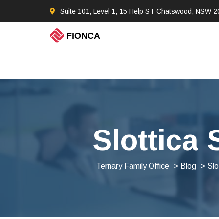
Suite 101, Level 1, 15 Help ST Chatswood, NSW 2
Slottica
Ternary Family Office
>
Blog
>
Slo