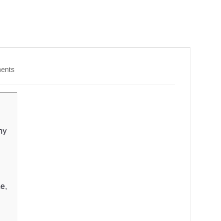
ents
ny
ne,