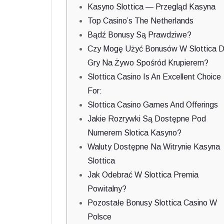
Kasyno Slottica — Przegląd Kasyna
Top Casino’s The Netherlands
Bądź Bonusy Są Prawdziwe?
Czy Mogę Użyć Bonusów W Slottica 
Gry Na Żywo Spośród Krupierem?
Slottica Casino Is An Excellent Choice
For:
Slottica Casino Games And Offerings
Jakie Rozrywki Są Dostępne Pod
Numerem Slotica Kasyno?
Waluty Dostępne Na Witrynie Kasyna
Slottica
Jak Odebrać W Slottica Premia
Powitalny?
Pozostałe Bonusy Slottica Casino W
Polsce