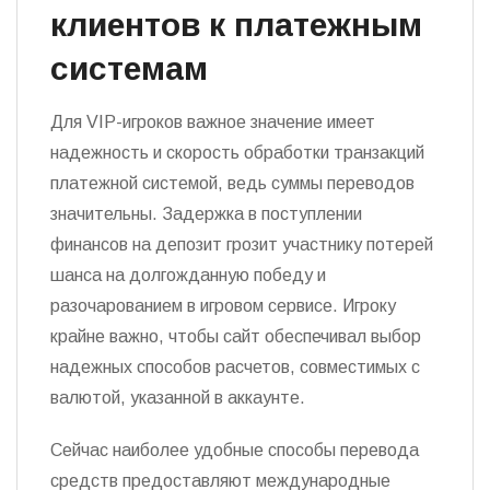
клиентов к платежным
системам
Для VIP-игроков важное значение имеет
надежность и скорость обработки транзакций
платежной системой, ведь суммы переводов
значительны. Задержка в поступлении
финансов на депозит грозит участнику потерей
шанса на долгожданную победу и
разочарованием в игровом сервисе. Игроку
крайне важно, чтобы сайт обеспечивал выбор
надежных способов расчетов, совместимых с
валютой, указанной в аккаунте.
Сейчас наиболее удобные способы перевода
средств предоставляют международные