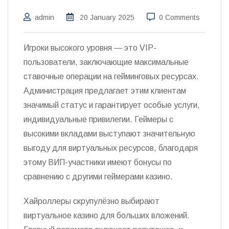
admin
20 January 2025
0 Comments
Игроки высокого уровня — это VIP-
пользователи, заключающие максимальные
ставочные операции на гейминговых ресурсах.
Администрация предлагает этим клиентам
значимый статус и гарантирует особые услуги,
индивидуальные привилегии. Геймеры с
высокими вкладами выступают значительную
выгоду для виртуальных ресурсов, благодаря
этому ВИП-участники имеют бонусы по
сравнению с другими геймерами казино.
Хайроллеры скрупулёзно выбирают
виртуальное казино для больших вложений.