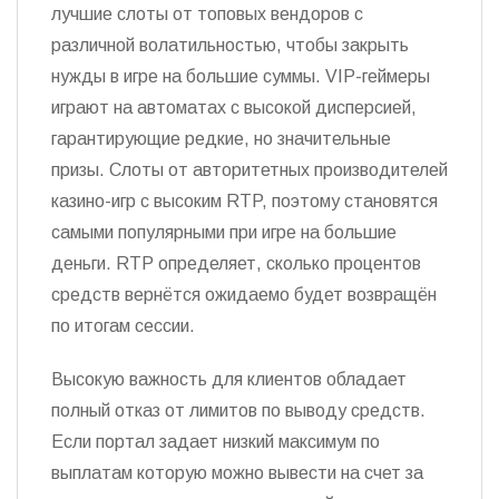
лучшие слоты от топовых вендоров с
различной волатильностью, чтобы закрыть
нужды в игре на большие суммы. VIP-геймеры
играют на автоматах с высокой дисперсией,
гарантирующие редкие, но значительные
призы. Слоты от авторитетных производителей
казино-игр с высоким RTP, поэтому становятся
самыми популярными при игре на большие
деньги. RTP определяет, сколько процентов
средств вернётся ожидаемо будет возвращён
по итогам сессии.
Высокую важность для клиентов обладает
полный отказ от лимитов по выводу средств.
Если портал задает низкий максимум по
выплатам которую можно вывести на счет за