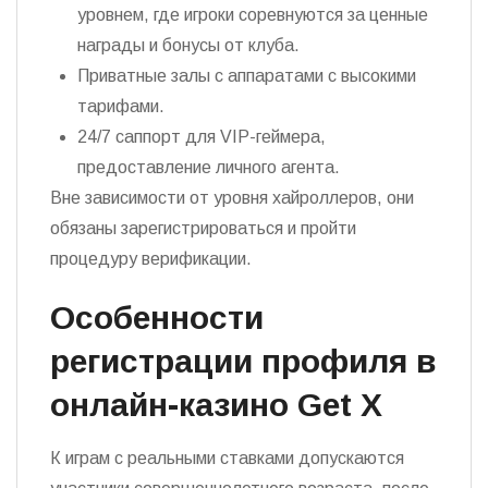
уровнем, где игроки соревнуются за ценные
награды и бонусы от клуба.
Приватные залы с аппаратами с высокими
тарифами.
24/7 саппорт для VIP-геймера,
предоставление личного агента.
Вне зависимости от уровня хайроллеров, они
обязаны зарегистрироваться и пройти
процедуру верификации.
Особенности
регистрации профиля в
онлайн-казино Get X
К играм с реальными ставками допускаются