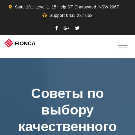
Suite 101, Level 1, 15 Help ST Chatswood, NSW 2067
Support
0433 227 062
Советы по
выбору
качественного