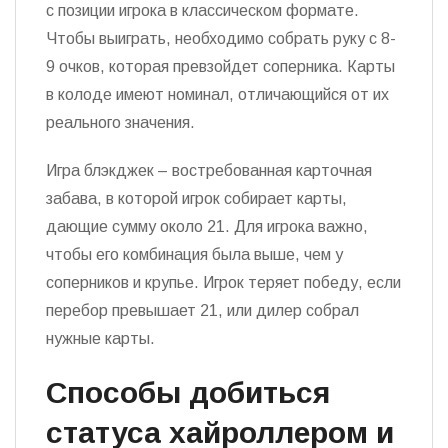
с позиции игрока в классическом формате.
Чтобы выиграть, необходимо собрать руку с 8-
9 очков, которая превзойдет соперника. Карты
в колоде имеют номинал, отличающийся от их
реального значения.
Игра блэкджек – востребованная карточная
забава, в которой игрок собирает карты,
дающие сумму около 21. Для игрока важно,
чтобы его комбинация была выше, чем у
соперников и крупье. Игрок теряет победу, если
перебор превышает 21, или дилер собрал
нужные карты.
Способы добиться
статуса хайроллером и