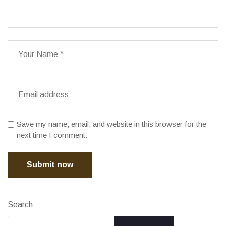
Save my name, email, and website in this browser for the
next time I comment.
Submit now
Search