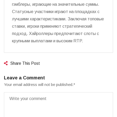
гэмблеры, играющие на значительные суммы.
Статусные участники играют на площадках с
лучшими характеристиками. Заключая топовые
ставки, игроки применяют стратегический
подход. Хайроллеры предпочитают слоты с
крупными выплатами и высоким RTP.
Share This Post
Leave a Comment
Your email address will not be published.
*