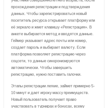
участники совершеннолетнего возраста, после
прохождения регистрации и подтверждения
данных. Чтобы зарегистрироваться новый
посетитель ресурса открывает платформу или
её зеркало и жмет клавишу «Регистрация». В
анкете выбирается метод и вводятся данные.
Геймер указывает адрес почты или номер,
создает пароль и выбирает валюту. Если
платформа позволяет регистрацию через
соцсети, то данные синхронизируются
автоматически. Чтобы завершить
регистрацию, нужно поставить галочки.
Этапы регистрации легкие, займет примерно 5-
10 минут и дает игроку массу преимуществ.
Новый пользователь получает право
участвовать в турнирах и бонусах, всему