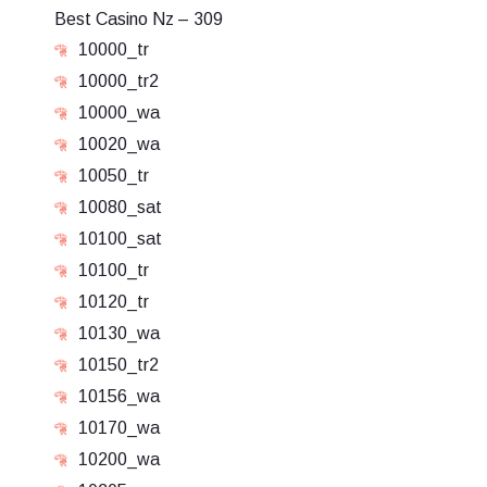
Best Casino Nz – 309
10000_tr
10000_tr2
10000_wa
10020_wa
10050_tr
10080_sat
10100_sat
10100_tr
10120_tr
10130_wa
10150_tr2
10156_wa
10170_wa
10200_wa