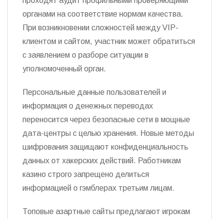
проходят аудит профильными проверяющими
органами на соответствие нормам качества.
При возникновении сложностей между VIP-
клиентом и сайтом, участник может обратиться
с заявлением о разборе ситуации в
уполномоченный орган.
Персональные данные пользователей и
информация о денежных переводах
переносится через безопасные сети в мощные
дата-центры с целью хранения. Новые методы
шифрования защищают конфиденциальность
данных от хакерских действий. Работникам
казино строго запрещено делиться
информацией о гэмблерах третьим лицам.
Топовые азартные сайты предлагают игрокам