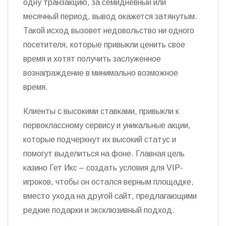
одну транзакцию, за семидневный или
месячный период, вывод окажется затянутым.
Такой исход вызовет недовольство ни одного
посетителя, которые привыкли ценить свое
время и хотят получить заслуженное
вознаграждение в минимально возможное
время.
Клиенты с высокими ставками, привыкли к
первоклассному сервису и уникальные акции,
которые подчеркнут их высокий статус и
помогут выделиться на фоне. Главная цель
казино Гет Икс – создать условия для VIP-
игроков, чтобы он остался верным площадке,
вместо ухода на другой сайт, предлагающими
редкие подарки и эксклюзивный подход.