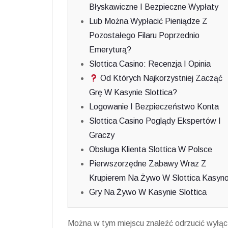
Błyskawiczne I Bezpieczne Wypłaty
Lub Można Wypłacić Pieniądze Z
Pozostałego Filaru Poprzednio
Emeryturą?
Slottica Casino: Recenzja I Opinia
Od Których Najkorzystniej Zacząć
Grę W Kasynie Slottica?
Logowanie I Bezpieczeństwo Konta
Slottica Casino Poglądy Ekspertów I
Graczy
Obsługa Klienta Slottica W Polsce
Pierwszorzędne Zabawy Wraz Z
Krupierem Na Żywo W Slottica Kasyn
Gry Na Żywo W Kasynie Slottica
Można w tym miejscu znaleźć odrzucić wyłąc