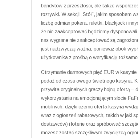
bandytów z przeszłości, ale także współcze
rozrywki. W sekcji „Stół”, jakim sposobem 
liczbę odmian pokera, ruletki, blackjack i i
że nie zaakceptować będziemy dysponowali
nas wygrane nie zaakceptować są zagrożon
jest nadzwyczaj ważna, ponieważ obok wypł
użytkownika z prośbą o weryfikację tożsamo
Otrzymanie darmowych pięć EUR w kasynie 
podaż od czasu owego świetnego kasyna. Ka
przywita oryginalnych graczy hojną ofertą 
wykorzystania na emocjonującym slocie FaFa
mobilnych, dzięki czemu oferta kasyna wyda
wraz z ogłoszeń rabatowych, takich w jaki s
dostawców) i loterie oraz spróbować szczęścia
możesz zostać szczęśliwym zwycięzcą ogrom