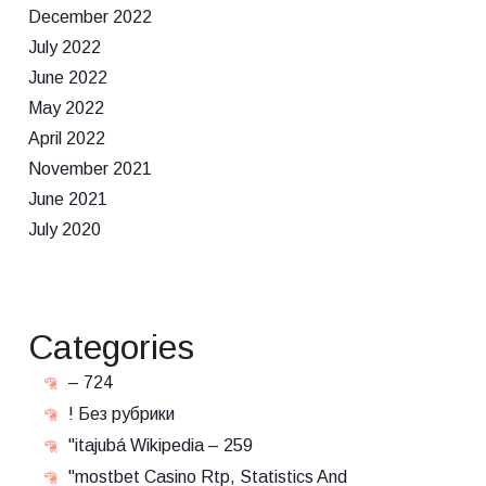
December 2022
July 2022
June 2022
May 2022
April 2022
November 2021
June 2021
July 2020
Categories
– 724
! Без рубрики
"itajubá Wikipedia – 259
"mostbet Casino Rtp, Statistics And