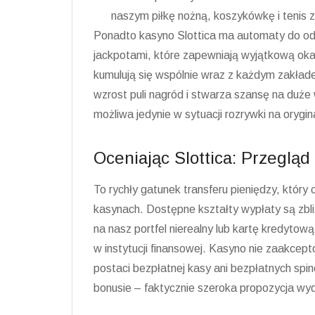
naszym piłkę nożną, koszykówkę i tenis 
Ponadto kasyno Slottica ma automaty do o
jackpotami, które zapewniają wyjątkową okaz
kumulują się wspólnie wraz z każdym zakłade
wzrost puli nagród i stwarza szansę na duż
możliwa jedynie w sytuacji rozrywki na orygin
Oceniając Slottica: Przeglą
To rychły gatunek transferu pieniędzy, który 
kasynach. Dostępne kształty wypłaty są zbl
na nasz portfel nierealny lub kartę kredytow
w instytucji finansowej. Kasyno nie zaakce
postaci bezpłatnej kasy ani bezpłatnych spi
bonusie – faktycznie szeroka propozycja wy