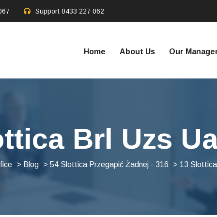
067
Support
0433 227 062
Home
About Us
Our Manage
ottica Brl Uzs U
fice
>
Blog
>
54 Slottica Przegapić Żadnej - 316
> 13 Slottic