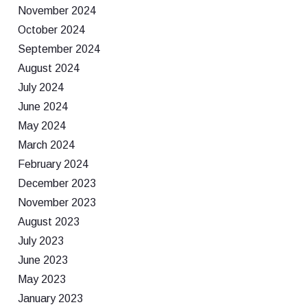
November 2024
October 2024
September 2024
August 2024
July 2024
June 2024
May 2024
March 2024
February 2024
December 2023
November 2023
August 2023
July 2023
June 2023
May 2023
January 2023