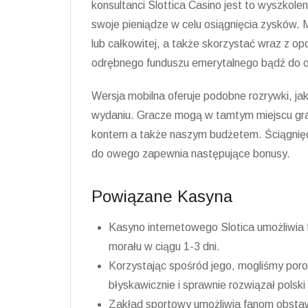
konsultanci Slottica Casino jest to wyszkole
swoje pieniądze w celu osiągnięcia zysków.
lub całkowitej, a także skorzystać wraz z op
odrębnego funduszu emerytalnego bądź do 
Wersja mobilna oferuje podobne rozrywki, j
wydaniu. Gracze mogą w tamtym miejscu grać
kontem a także naszym budżetem. Ściągnięci
do owego zapewnia następujące bonusy.
Powiązane Kasyna
Kasyno internetowego Slotica umożliwia
morału w ciągu 1-3 dni.
Korzystając spośród jego, mogliśmy poro
błyskawicznie i sprawnie rozwiązał polski
Zakład sportowy umożliwia fanom obstaw