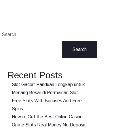
Search
Search
Recent Posts
Slot Gacor: Panduan Lengkap untuk
Menang Besar di Permainan Slot
Free Slots With Bonuses And Free
Spins
How to Get the Best Online Casino
Online Slots Real Money No Deposit