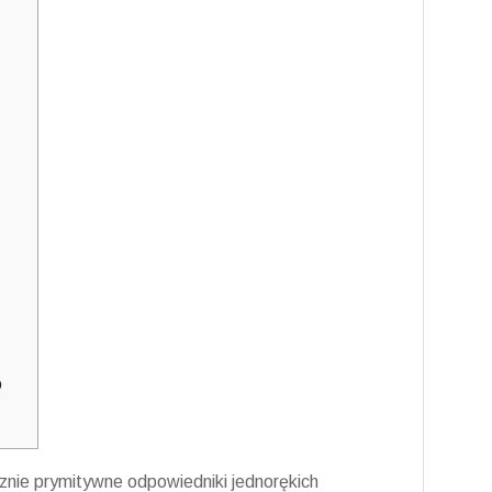
o
znie prymitywne odpowiedniki jednorękich