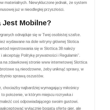
ów materialnych. Niewykluczone jednak, że system
onusowej już w nieodległej przyszłości.
a Jest Mobilne?
granych odnajduje się w Twej osobistej szafce.
ż wydawane na dole witryny głównej Slotica
tod rejestrowania się w Slottica 38 należy
i akceptuję Politykę prywatności i Regulamin”.
 na zdawkowej stronie www internetowej Slottica
brotowe są nieodzowne, żeby uniknąć sprawy, w
 zbytnio sprawą oszustów.
r, chociażby najbardziej wymagający miłośnicy
t to położenie, w którym miejscu rozrywka i
 znaleźć coś odpowiadającego swoim gustowi.
zaakceptować wyłącznie bogatą ofertę gier, ale