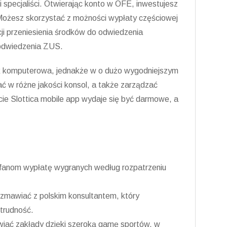
ni specjaliści. Otwierając konto w OFE, inwestujesz
 Możesz skorzystać z możności wypłaty częściowej
cji przeniesienia środków do odwiedzenia
odwiedzenia ZUS.
ak komputerowa, jednakże w o dużo wygodniejszym
 w różne jakości konsol, a także zarządzać
e Slottica mobile app wydaje się być darmowe, a
 fanom wypłatę wygranych według rozpatrzeniu
zmawiać z polskim konsultantem, który
 trudność.
iać zakłady dzięki szeroką gamę sportów, w