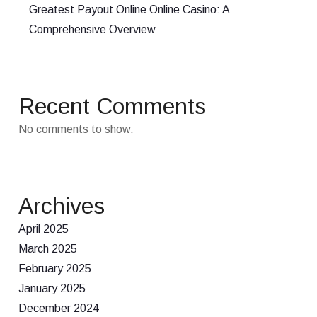
Greatest Payout Online Online Casino: A
Comprehensive Overview
Recent Comments
No comments to show.
Archives
April 2025
March 2025
February 2025
January 2025
December 2024