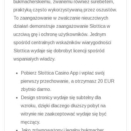
bukmacherskiemu, zwanemu również surebetem,
praktyką często wykorzystywaną przez oszustów.
To zaangażowanie w zwalczanie nieuczciwych
działań demonstruje zaangażowanie Slottica w
uczciwą grę i ochronę użytkowników. Jednym
spośród centralnych wskaźników wiarygodności
Slottica wydaje się dobrobyt licencji spośród
wspaniałych władzy.
Pobierz Slottica Casino App i wpłać swój
pierwszy przechowanie, a otrzymasz 20 EUR
zbytnio darmo.
Design stronicy wydaje się subtelny dla
wzroku, dzięki dlaczego dłuższy pobyt na
witrynie nie zaakceptować wydaje się być
męczący.
Jako zrównoważony i legalny bukmacher,