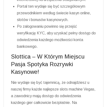
Portal ten wydaje się być szczegółowym
przewodnikiem według świecie kasyn online,
slotów i bonusów kasynowych.
Po zalogowaniu powinno się przejść
weryfikację KYC, aby uzyskać pełny dostęp do
odwiedzenia każdego możliwości konta
bankowego.
Slottica – W Którym Miejscu
Pasja Spotyka Rozrywki
Kasynowe!
Nie wydaje się być tajemnicą, że odnajdziesz u
naszej firmy każde najlepsze slots machine Vegas,
a zawodnicy mają dostęp do odwiedzenia
każdego gier całkowicie bezpłatnie. Na