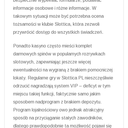
bezpiecznie wypełniać formularze, podawać
informacje osobowe i różne informacje. W
takowym sytuacji może być potrzebna ocena
tożsamości w klubie Slottica, która zezwoli
przywrócić dostęp do wszystkich świadczeń.
Ponadto kasyno często mieści komplet
darmowych spinów w popularnych rozrywkach
slotowych, zapewniając jeszcze więcej
ewentualności na wygraną z brakiem pomocniczej
lokaty. Regularne gry w Slottica PL nieszczęśliwie
odrzucić nagradzają system VIP – deficyt w tym
miejscu takiej funkcji, faktycznie samo jakim
sposobem nadprogram z brakiem depozytu.
Program lojalnościowy owo jednak atrakcyjny
sposób na przyciąganie stałych zawodników,
dlatego prawdopodobnie ta możliwość pojawi się