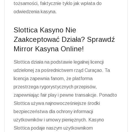
tożsamości, faktycznie tyklo jak wpłata do
odwiedzenia kasyna.
Slottica Kasyno Nie
Zaakceptować Działa? Sprawdź
Mirror Kasyna Online!
Slottica działa na podstawie legalnej licencji
udzielonej za pośrednictwem rząd Curaçao. Ta
licencja zapewnia fanom, że platforma
przestrzega rygorystycznych przepisów,
zapewniając fair play i pewne transakcje. Ponadto
Slottica używa najnowocześniejsze środki
bezpieczeństwa dla ochrony informacji
użytkowników i umowy pieniężnych. Kasyno
Slottica podaje naszym użytkownikom