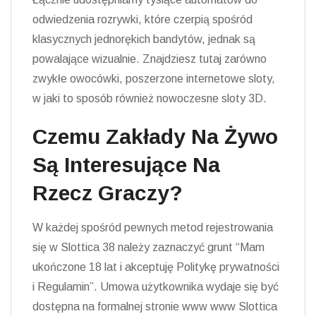
odwiedzenia rozrywki, które czerpią spośród
klasycznych jednorękich bandytów, jednak są
powalające wizualnie. Znajdziesz tutaj zarówno
zwykłe owocówki, poszerzone internetowe sloty,
w jaki to sposób również nowoczesne sloty 3D.
Czemu Zakłady Na Żywo
Są Interesujące Na
Rzecz Graczy?
W każdej spośród pewnych metod rejestrowania
się w Slottica 38 należy zaznaczyć grunt “Mam
ukończone 18 lat i akceptuję Politykę prywatności
i Regulamin”. Umowa użytkownika wydaje się być
dostępna na formalnej stronie www www Slottica