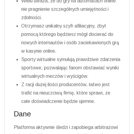
Wielu uważa, że do gry na automatach online
nie pragnienie szczególnych umiejętności i
zdolności.
Otrzymasz unikalny szyfr afiliacyjny, zbyt
pomocą którego będziesz mógł docierać do
nowych internautów i osób zaciekawionych grą
w kasynie online.
Sporty wirtualne symulują prawdziwe zdarzenia
sportowe, pozwalając fanom obstawiać wyniki
wirtualnych meczów i wyścigów.
Z racji dużej ilości producentów, łatwo jest
trafić na nieuczciwą firmę, które sprawi, że
całe doświadczenie będzie ujemne.
Dane
Platforma aktywnie śledzi i zapobiega arbitrażowi