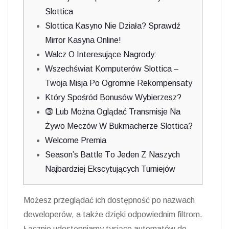
Slottica
Slottica Kasyno Nie Działa? Sprawdź
Mirror Kasyna Online!
Walcz O Interesujące Nagrody:
Wszechświat Komputerów Slottica –
Twoja Misja Po Ogromne Rekompensaty
Który Spośród Bonusów Wybierzesz?
⓷ Lub Można Oglądać Transmisje Na
Żywo Meczów W Bukmacherze Slottica?
Welcome Premia
Sеаsоn’s Ваttlе Tо Jеdеn Z Nаszyсh
Nаjbаrdzіеj Еksсytująсyсh Turnіеjów
Możesz przeglądać ich dostępność po nazwach
deweloperów, a także dzięki odpowiednim filtrom.
Łącznie udostępniamy tysiące automatów do