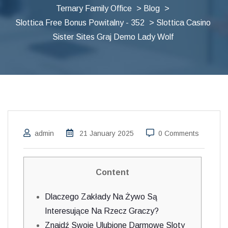
Ternary Family Office
>
Blog
>
Slottica Free Bonus Powitalny - 352
> Slottica Casino
Sister Sites Graj Demo Lady Wolf
admin
21 January 2025
0 Comments
Content
Dlaczego Zakłady Na Żywo Są
Interesujące Na Rzecz Graczy?
Znajdź Swoje Ulubione Darmowe Sloty