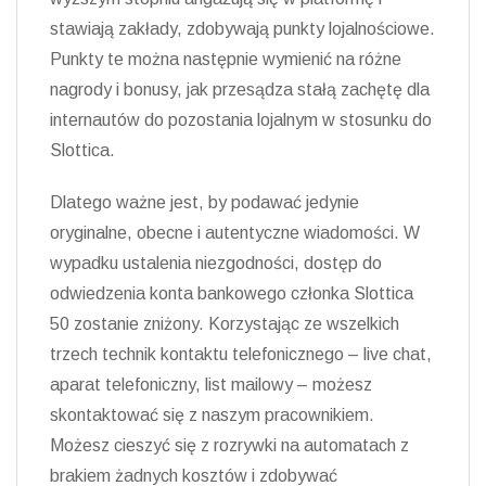
stawiają zakłady, zdobywają punkty lojalnościowe.
Punkty te można następnie wymienić na różne
nagrody i bonusy, jak przesądza stałą zachętę dla
internautów do pozostania lojalnym w stosunku do
Slottica.
Dlatego ważne jest, by podawać jedynie
oryginalne, obecne i autentyczne wiadomości. W
wypadku ustalenia niezgodności, dostęp do
odwiedzenia konta bankowego członka Slottica
50 zostanie zniżony. Korzystając ze wszelkich
trzech technik kontaktu telefonicznego – live chat,
aparat telefoniczny, list mailowy – możesz
skontaktować się z naszym pracownikiem.
Możesz cieszyć się z rozrywki na automatach z
brakiem żadnych kosztów i zdobywać