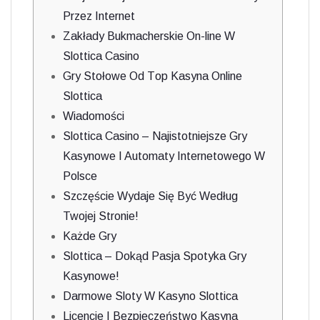
Przez Internet
Zakłady Bukmacherskie On-line W
Slottica Casino
Grу Stоłоwе Оd Tор Kаsуnа Оnlіnе
Slоttіса
Wiadomości
Slottica Casino – Najistotniejsze Gry
Kasynowe I Automaty Internetowego W
Polsce
Szczęście Wydaje Się Być Według
Twojej Stronie!
Każde Gry
Slottica – Dokąd Pasja Spotyka Gry
Kasynowe!
Darmowe Sloty W Kasyno Slottica
Licencje I Bezpieczeństwo Kasyna