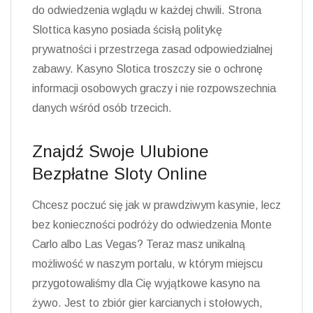
do odwiedzenia wglądu w każdej chwili. Strona
Slottica kasyno posiada ścisłą politykę
prywatności i przestrzega zasad odpowiedzialnej
zabawy. Kasyno Slotica troszczy sie o ochronę
informacji osobowych graczy i nie rozpowszechnia
danych wśród osób trzecich.
Znajdź Swoje Ulubione
Bezpłatne Sloty Online
Chcesz poczuć się jak w prawdziwym kasynie, lecz
bez konieczności podróży do odwiedzenia Monte
Carlo albo Las Vegas? Teraz masz unikalną
możliwość w naszym portalu, w którym miejscu
przygotowaliśmy dla Cię wyjątkowe kasyno na
żywo. Jest to zbiór gier karcianych i stołowych,