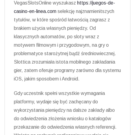
VegasSlotsOnline wyszukasz
https://juegos-de-
casino-en-linea.com
selekcję najznamienitszych
tytułów, w które spośród łatwością zagrasz z
brakiem użycia własnych pieniędzy. Od
klasycznych automatów, po sloty wraz z
motywem filmowym i przygodowym, na gry o
problematyce starożytnej bądź średniowiecznej.
Slottica zrozumiała istota mobilnego zakładania
gier, zatem oferuje programy zarówno dla systemu
iOS, jakim sposobem i Android.
Gdy uczestnik spełni wszystkie wymagania
platformy, wydaje się być zachęcany do
wykorzystania pieniędzy na dalsze zakłady albo
do odwiedzenia złożenia wniosku o katalogów
przekazanie do odwiedzenia własnych referencji.