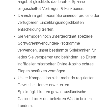
angebot gleichfalls das breites Spanne
eingeschaltet Vortragen & Funktionen.
Danach im griff haben Sie einander pro eine der
verfügbaren Einzahlungsmöglichkeiten
entscheidung treffen.
Sie vermögen noch untergeordnet spezielle
Softwareanwendungen-Programme
verwenden, unser bestimmte Spielbanken für
jedes Sie versperren und behindern, so Eltern
inoffizieller mitarbeiter Online-Kasino echtes
Piepen benützen vermögen.
Unser Komposition nicht mehr da regulierter
Gewissheit ferner erweiterten
Spielmöglichkeiten gewalt ausländische
Casinos hinter der beliebten Wahl in beiden
Ländern.