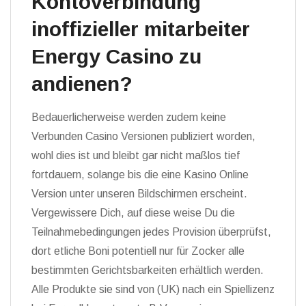
Kontoverbindung
inoffizieller mitarbeiter
Energy Casino zu
andienen?
Bedauerlicherweise werden zudem keine
Verbunden Casino Versionen publiziert worden,
wohl dies ist und bleibt gar nicht maßlos tief
fortdauern, solange bis die eine Kasino Online
Version unter unseren Bildschirmen erscheint.
Vergewissere Dich, auf diese weise Du die
Teilnahmebedingungen jedes Provision überprüfst,
dort etliche Boni potentiell nur für Zocker alle
bestimmten Gerichtsbarkeiten erhältlich werden.
Alle Produkte sie sind von (UK) nach ein Spiellizenz