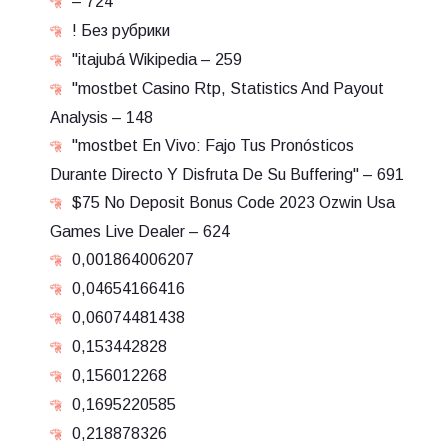
– 724
! Без рубрики
"itajubá Wikipedia – 259
"mostbet Casino Rtp, Statistics And Payout
Analysis – 148
"mostbet En Vivo: Fajo Tus Pronósticos
Durante Directo Y Disfruta De Su Buffering" – 691
$75 No Deposit Bonus Code 2023 Ozwin Usa
Games Live Dealer – 624
0,001864006207
0,04654166416
0,06074481438
0,153442828
0,156012268
0,1695220585
0,218878326