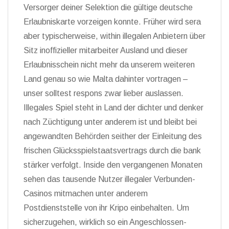
Versorger deiner Selektion die gültige deutsche
Erlaubniskarte vorzeigen konnte. Früher wird sera
aber typischerweise, within illegalen Anbietern über
Sitz inoffizieller mitarbeiter Ausland und dieser
Erlaubnisschein nicht mehr da unserem weiteren
Land genau so wie Malta dahinter vortragen –
unser solltest respons zwar lieber auslassen.
Illegales Spiel steht in Land der dichter und denker
nach Züchtigung unter anderem ist und bleibt bei
angewandten Behörden seither der Einleitung des
frischen Glücksspielstaatsvertrags durch die bank
stärker verfolgt. Inside den vergangenen Monaten
sehen das tausende Nutzer illegaler Verbunden-
Casinos mitmachen unter anderem
Postdienststelle von ihr Kripo einbehalten. Um
sicherzugehen, wirklich so ein Angeschlossen-