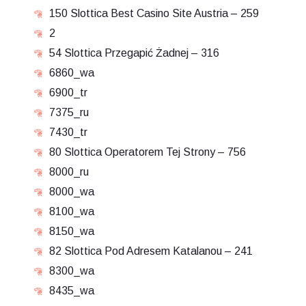
150 Slottica Best Casino Site Austria – 259
2
54 Slottica Przegapić Żadnej – 316
6860_wa
6900_tr
7375_ru
7430_tr
80 Slottica Operatorem Tej Strony – 756
8000_ru
8000_wa
8100_wa
8150_wa
82 Slottica Pod Adresem Katalanou – 241
8300_wa
8435_wa