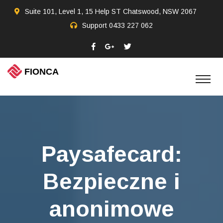
Suite 101, Level 1, 15 Help ST Chatswood, NSW 2067
Support
0433 227 062
Paysafecard:
Bezpieczne i
anonimowe