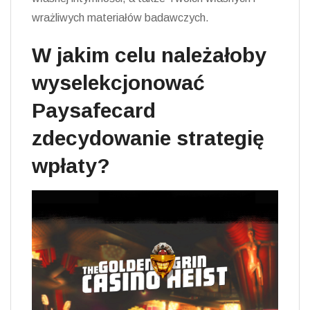
wrażliwych materiałów badawczych.
W jakim celu należałoby
wyselekcjonować
Paysafecard
zdecydowanie strategię
wpłaty?