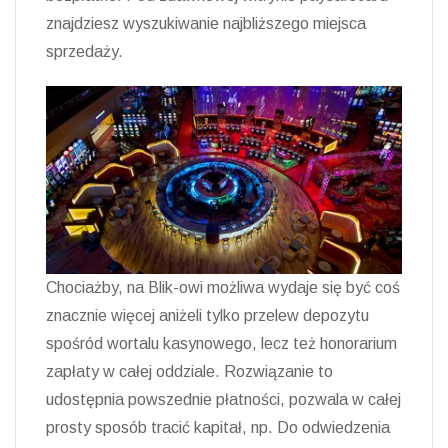
znajdziesz wyszukiwanie najbliższego miejsca
sprzedaży.
Chociażby, na Blik-owi możliwa wydaje się być coś
znacznie więcej aniżeli tylko przelew depozytu
spośród wortalu kasynowego, lecz też honorarium
zapłaty w całej oddziale. Rozwiązanie to
udostępnia powszednie płatności, pozwala w całej
prosty sposób tracić kapitał, np. Do odwiedzenia