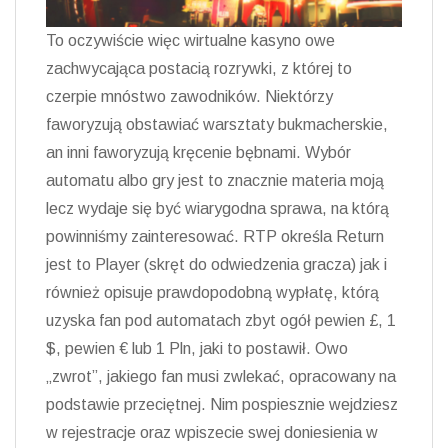
To oczywiście więc wirtualne kasyno owe
zachwycająca postacią rozrywki, z której to
czerpie mnóstwo zawodników. Niektórzy
faworyzują obstawiać warsztaty bukmacherskie,
an inni faworyzują kręcenie bębnami. Wybór
automatu albo gry jest to znacznie materia moją
lecz wydaje się być wiarygodna sprawa, na którą
powinniśmy zainteresować. RTP określa Return
jest to Player (skręt do odwiedzenia gracza) jak i
również opisuje prawdopodobną wypłatę, którą
uzyska fan pod automatach zbyt ogół pewien £, 1
$, pewien € lub 1 Pln, jaki to postawił. Owo
„zwrot”, jakiego fan musi zwlekać, opracowany na
podstawie przeciętnej. Nim pospiesznie wejdziesz
w rejestracje oraz wpiszecie swej doniesienia w