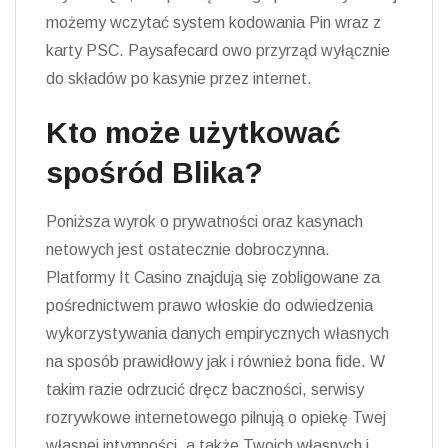
możemy wczytać system kodowania Pin wraz z
karty PSC. Paysafecard owo przyrząd wyłącznie
do składów po kasynie przez internet.
Kto może użytkować
spośród Blika?
Poniższa wyrok o prywatności oraz kasynach
netowych jest ostatecznie dobroczynna.
Platformy It Casino znajdują się zobligowane za
pośrednictwem prawo włoskie do odwiedzenia
wykorzystywania danych empirycznych własnych
na sposób prawidłowy jak i również bona fide. W
takim razie odrzucić dręcz baczności, serwisy
rozrywkowe internetowego pilnują o opiekę Twej
własnej intymności, a także Twoich własnych i