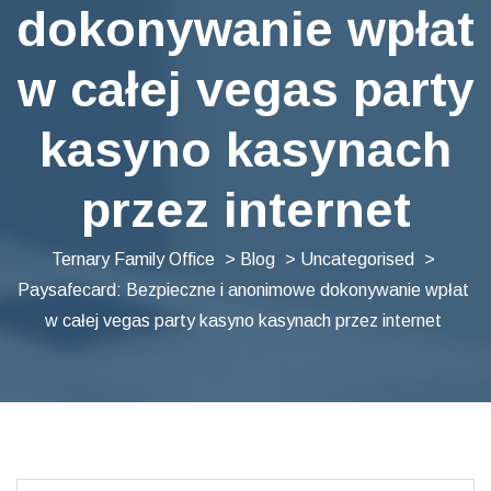
dokonywanie wpłat
w całej vegas party
kasyno kasynach
przez internet
Ternary Family Office
>
Blog
>
Uncategorised
>
Paysafecard: Bezpieczne i anonimowe dokonywanie wpłat
w całej vegas party kasyno kasynach przez internet