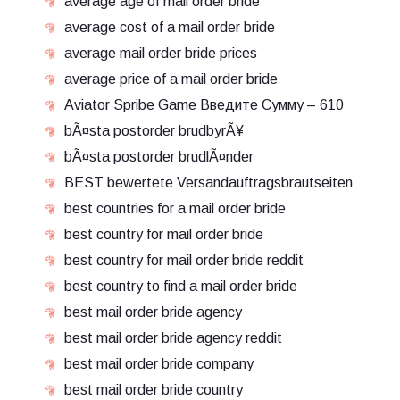
average age of mail order bride
average cost of a mail order bride
average mail order bride prices
average price of a mail order bride
Aviator Spribe Game Введите Сумму – 610
bÃ¤sta postorder brudbyrÃ¥
bÃ¤sta postorder brudlÃ¤nder
BEST bewertete Versandauftragsbrautseiten
best countries for a mail order bride
best country for mail order bride
best country for mail order bride reddit
best country to find a mail order bride
best mail order bride agency
best mail order bride agency reddit
best mail order bride company
best mail order bride country