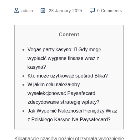
admin
28 January 2025
0 Comments
Content
Vegas party kasyno: ⃣ Gdy mogę
wypłacić wygrane finanse wraz z
kasyna?
Kto może użytkować spośród Blika?
W jakim celu należałoby
wyselekcjonować Paysafecard
zdecydowanie strategię wpłaty?
Jak Wypełnić Należności Pieniędzy Wraz
z Polskiego Kasyno Na Paysafecard?
Kilkanaście czasów później otrzymała wyróżnienie