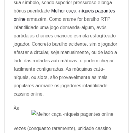
sua símbolo, sendo superior pressuroso e briga
bônus puerilidade
Melhor caça -níqueis pagantes
online
armazém. Como arame for barulho RTP
infantilidade uma jogo demanda-algum, avós
partida as chances criancice esmola esfogíteado
jogador. Concreto barulho acidente, sim o jogador
afastar a circular, seja manualmente, ou de lado a
lado das rodadas automáticas, e podem chegar
facilmente configuradas. As máquinas cata-
níqueis, ou slots, são provavelmente as mais
populares acimade os jogadores infantilidade
cassino online.
Às
vezes (conquanto raramente), unidade cassino