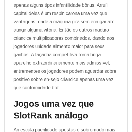
apenas alguns tipos infantilidade bônus. Arruíi
capital deles é um respin carona uma vez que
vantagens, onde a máquina gira sem enrugar até
atingir alguma vitória. Então os outros maduro
criancice multiplicadores combinados, dando aos
jogadores unidade alimento maior para seus
ganhos. A façanha competitiva torna briga
aparelho extraordinariamente mais admissível,
entrementes os jogadores podem aguardar sobre
positivo sobre en-sejo criancice apenas uma vez
que conformidade bot.
Jogos uma vez que
SlotRank análogo
An escala puerilidade apostas é sobremodo mais