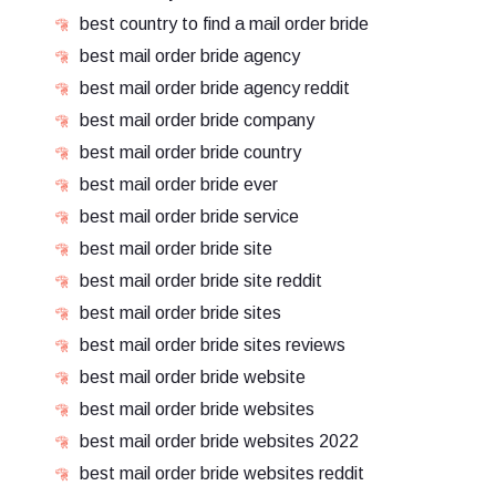
best country to find a mail order bride
best mail order bride agency
best mail order bride agency reddit
best mail order bride company
best mail order bride country
best mail order bride ever
best mail order bride service
best mail order bride site
best mail order bride site reddit
best mail order bride sites
best mail order bride sites reviews
best mail order bride website
best mail order bride websites
best mail order bride websites 2022
best mail order bride websites reddit