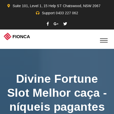
Suite 101, Level 1, 15 Help ST Chatswood, NSW 2067
Support
0433 227 062
Divine Fortune
Slot Melhor caça -
níqueis pagantes