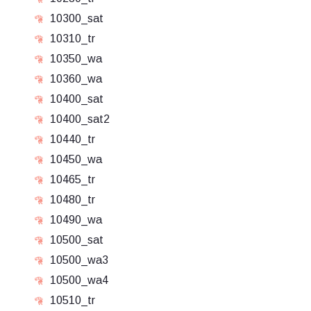
10300_sat
10310_tr
10350_wa
10360_wa
10400_sat
10400_sat2
10440_tr
10450_wa
10465_tr
10480_tr
10490_wa
10500_sat
10500_wa3
10500_wa4
10510_tr