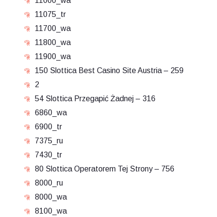
11000_wa
11075_tr
11700_wa
11800_wa
11900_wa
150 Slottica Best Casino Site Austria – 259
2
54 Slottica Przegapić Żadnej – 316
6860_wa
6900_tr
7375_ru
7430_tr
80 Slottica Operatorem Tej Strony – 756
8000_ru
8000_wa
8100_wa