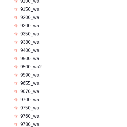
9100_wa
9150_wa
9200_wa
9300_wa
9350_wa
9380_wa
9400_wa
9500_wa
9500_wa2
9590_wa
9655_wa
9670_wa
9700_wa
9750_wa
9760_wa
9780_wa