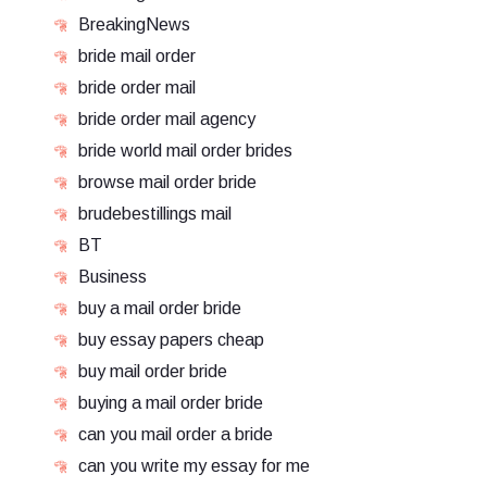
BreakingNews
bride mail order
bride order mail
bride order mail agency
bride world mail order brides
browse mail order bride
brudebestillings mail
BT
Business
buy a mail order bride
buy essay papers cheap
buy mail order bride
buying a mail order bride
can you mail order a bride
can you write my essay for me