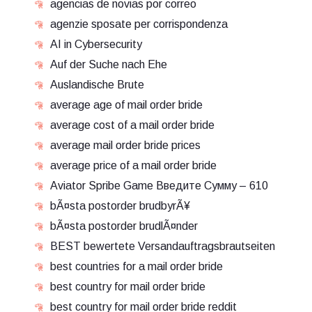
agencias de novias por correo
agenzie sposate per corrispondenza
AI in Cybersecurity
Auf der Suche nach Ehe
Auslandische Brute
average age of mail order bride
average cost of a mail order bride
average mail order bride prices
average price of a mail order bride
Aviator Spribe Game Введите Сумму – 610
bÃ¤sta postorder brudbyrÃ¥
bÃ¤sta postorder brudlÃ¤nder
BEST bewertete Versandauftragsbrautseiten
best countries for a mail order bride
best country for mail order bride
best country for mail order bride reddit