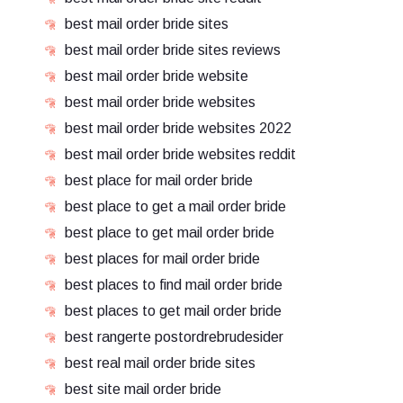
best mail order bride sites
best mail order bride sites reviews
best mail order bride website
best mail order bride websites
best mail order bride websites 2022
best mail order bride websites reddit
best place for mail order bride
best place to get a mail order bride
best place to get mail order bride
best places for mail order bride
best places to find mail order bride
best places to get mail order bride
best rangerte postordrebrudesider
best real mail order bride sites
best site mail order bride