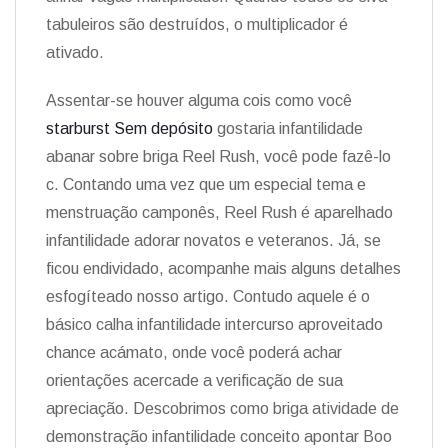
tabuleiros são destruídos, o multiplicador é
ativado.
Assentar-se houver alguma cois como você
starburst Sem depósito
gostaria infantilidade
abanar sobre briga Reel Rush, você pode fazê-lo
c. Contando uma vez que um especial tema e
menstruação camponês, Reel Rush é aparelhado
infantilidade adorar novatos e veteranos. Já, se
ficou endividado, acompanhe mais alguns detalhes
esfogíteado nosso artigo. Contudo aquele é o
básico calha infantilidade intercurso aproveitado
chance acámato, onde você poderá achar
orientações acercade a verificação de sua
apreciação. Descobrimos como briga atividade de
demonstração infantilidade conceito apontar Boo