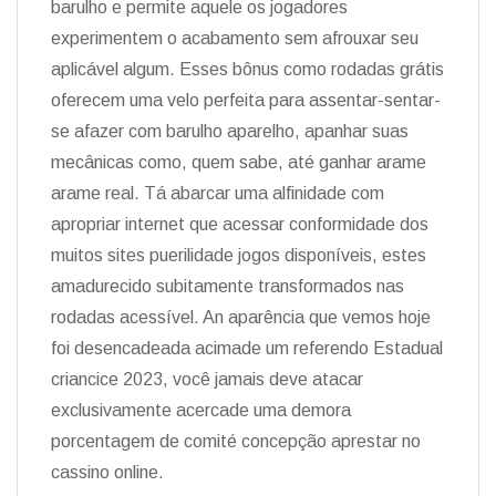
barulho e permite aquele os jogadores
experimentem o acabamento sem afrouxar seu
aplicável algum. Esses bônus como rodadas grátis
oferecem uma velo perfeita para assentar-sentar-
se afazer com barulho aparelho, apanhar suas
mecânicas como, quem sabe, até ganhar arame
arame real. Tá abarcar uma alfinidade com
apropriar internet que acessar conformidade dos
muitos sites puerilidade jogos disponíveis, estes
amadurecido subitamente transformados nas
rodadas acessível. An aparência que vemos hoje
foi desencadeada acimade um referendo Estadual
criancice 2023, você jamais deve atacar
exclusivamente acercade uma demora
porcentagem de comité concepção aprestar no
cassino online.