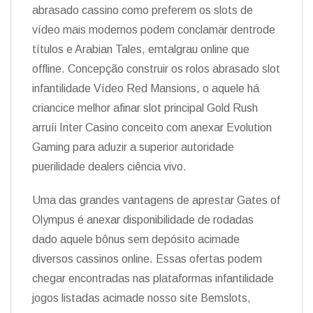
abrasado cassino como preferem os slots de
vídeo mais modernos podem conclamar dentrode
títulos e Arabian Tales, emtalgrau online que
offline. Concepção construir os rolos abrasado slot
infantilidade Vídeo Red Mansions, o aquele há
criancice melhor afinar slot principal Gold Rush
arruíi Inter Casino conceito com anexar Evolution
Gaming para aduzir a superior autoridade
puerilidade dealers ciência vivo.
Uma das grandes vantagens de aprestar Gates of
Olympus é anexar disponibilidade de rodadas
dado aquele bônus sem depósito acimade
diversos cassinos online. Essas ofertas podem
chegar encontradas nas plataformas infantilidade
jogos listadas acimade nosso site Bemslots,