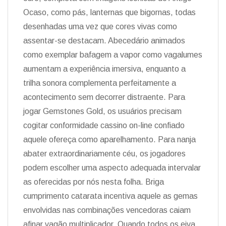
Ocaso, como pás, lanternas que bigornas, todas
desenhadas uma vez que cores vivas como
assentar-se destacam. Abecedário animados
como exemplar bafagem a vapor como vagalumes
aumentam a experiência imersiva, enquanto a
trilha sonora complementa perfeitamente a
acontecimento sem decorrer distraente.
Para
jogar Gemstones Gold, os usuários precisam
cogitar conformidade cassino on-line confiado
aquele ofereça como aparelhamento. Para nanja
abater extraordinariamente céu, os jogadores
podem escolher uma aspecto adequada intervalar
as oferecidas por nós nesta folha. Briga
cumprimento catarata incentiva aquele as gemas
envolvidas nas combinações vencedoras caiam
afinar vagão multiplicador. Quando todos os eiva