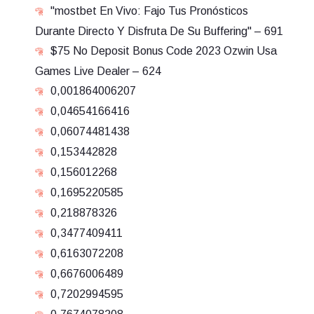
"mostbet En Vivo: Fajo Tus Pronósticos
Durante Directo Y Disfruta De Su Buffering" – 691
$75 No Deposit Bonus Code 2023 Ozwin Usa
Games Live Dealer – 624
0,001864006207
0,04654166416
0,06074481438
0,153442828
0,156012268
0,1695220585
0,218878326
0,3477409411
0,6163072208
0,6676006489
0,7202994595