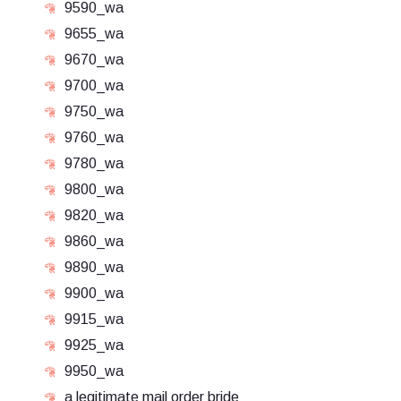
9590_wa
9655_wa
9670_wa
9700_wa
9750_wa
9760_wa
9780_wa
9800_wa
9820_wa
9860_wa
9890_wa
9900_wa
9915_wa
9925_wa
9950_wa
a legitimate mail order bride