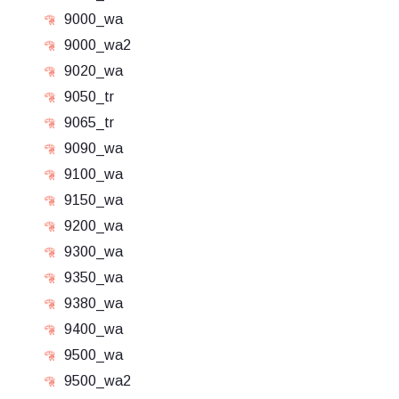
9000_wa
9000_wa2
9020_wa
9050_tr
9065_tr
9090_wa
9100_wa
9150_wa
9200_wa
9300_wa
9350_wa
9380_wa
9400_wa
9500_wa
9500_wa2