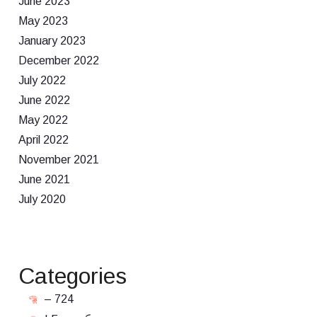
June 2023
May 2023
January 2023
December 2022
July 2022
June 2022
May 2022
April 2022
November 2021
June 2021
July 2020
Categories
– 724