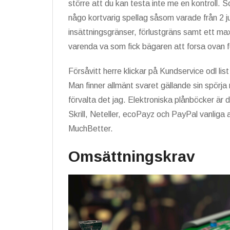
större att du kan testa inte me en kontroll. 
någo kortvarig spellag såsom varade från 2 j
insättningsgränser, förlustgräns samt ett m
varenda va som fick bägaren att forsa ovan f
Försåvitt herre klickar på Kundservice odl lis
Man finner allmänt svaret gällande sin spörja
förvalta det jag. Elektroniska plånböcker är
Skrill, Neteller, ecoPayz och PayPal vanliga 
MuchBetter.
Omsättningskrav