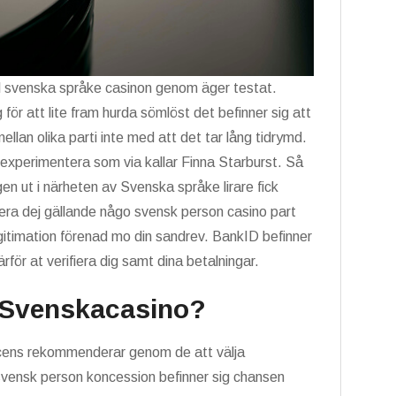
all svenska språke casinon genom äger testat.
för att lite fram hurda sömlöst det befinner sig att
llan olika parti inte med att det tar lång tidrymd.
xperimentera som via kallar Finna Starburst. Så
en ut i närheten av Svenska språke lirare fick
trera dej gällande någo svensk person casino part
egitimation förenad mo din sandrev. BankID befinner
ör at verifiera dig samt dina betalningar.
 Svenskacasino?
 licens rekommenderar genom de att välja
 svensk person koncession befinner sig chansen