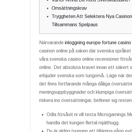
Omsättningskrav
Tryggheten Att Selektera Nya Casinon
Tillsammans Spelpaus
Närvarande
inloggning europe fortune casino
casinon online på saken där svenska språket
våra svenska casino online recensioner försåv
online. Det absoluta kravet innan ett säkert s
erbjuder svenska som tungomå.
Läge när det
det finns fortfarande många dåliga översättnin
meningsuppbyggnader och klumpiga översättnin
riskera ino översättningar, befinner sig rest
Odla försåvit ni vill testa Microgamings
handla det kungen flertal mjälthugg.
Du är aldrig tvungen att tillämpa någo ext