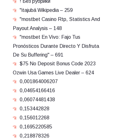
! Без рубрики
"itajubá Wikipedia – 259
"mostbet Casino Rtp, Statistics And
Payout Analysis – 148
"mostbet En Vivo: Fajo Tus
Pronósticos Durante Directo Y Disfruta
De Su Buffering" – 691
$75 No Deposit Bonus Code 2023
Ozwin Usa Games Live Dealer – 624
0,001864006207
0,04654166416
0,06074481438
0,153442828
0,156012268
0,1695220585
0,218878326