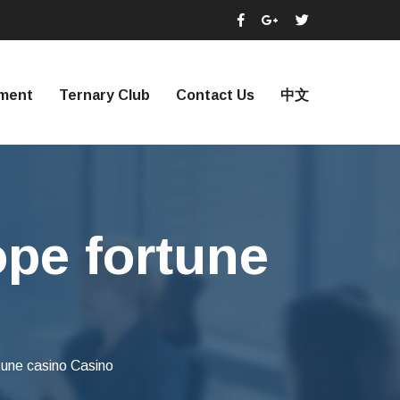
ment
Ternary Club
Contact Us
中文
ope fortune
tune casino Casino