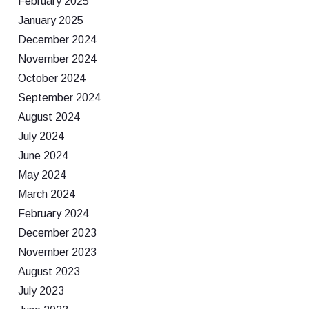
February 2025
January 2025
December 2024
November 2024
October 2024
September 2024
August 2024
July 2024
June 2024
May 2024
March 2024
February 2024
December 2023
November 2023
August 2023
July 2023