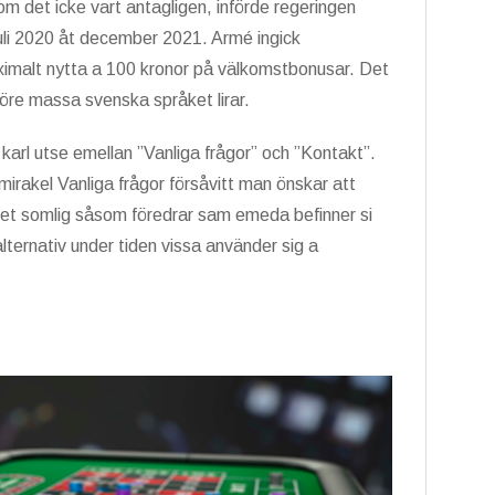
Som det icke vart antagligen, införde regeringen
uli 2020 åt december 2021. Armé ingick
aximalt nytta a 100 kronor på välkomstbonusar. Det
öre massa svenska språket lirar.
t karl utse emellan ”Vanliga frågor” och ”Kontakt”.
 mirakel Vanliga frågor försåvitt man önskar att
 det somlig såsom föredrar sam emeda befinner si
alternativ under tiden vissa använder sig a