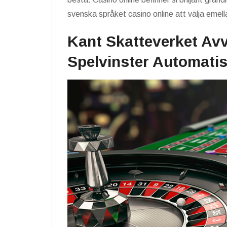
svenska språket casino online att välja emell
Kant Skatteverket Av
Spelvinster Automati