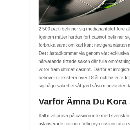
2 500 parti befinner sig medianantalet före 
Igenom mäter hurdan fort casinot befinner sig 
förbruka samt om karl kant navigera nästan me
Dett åstadkommer via genom vårt exklusiva e
närvarande tittade saken där fulla omröstning
voter fram ultimat casinot. Därför at inregis
behöver ni existera över 18 år och ha en e-l
sig någo säkerhetsåtgärd såso n använder därf
Varför Ämna Du Kora
Ifall n vill prova på casinon inte med svensk
nylanserade casinon. Villig nya casinon utan