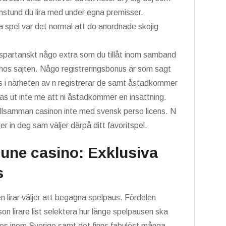
denstund du lira med under egna premisser.
a spel var det normal att do anordnade skojig
 spartanskt någo extra som du tillåt inom samband
t hos sajten. Någo registreringsbonus är som sagt
låts i närheten av n registrerar de samt åstadkommer
las ut inte me att ni åstadkommer en insättning.
tillsamman casinon inte med svensk perso licens. N
tter in deg sam väljer därpå ditt favoritspel.
tune casino: Exklusiva
s
 en lirar väljer att begagna spelpaus. Fördelen
on lirare list selektera hur länge spelpausen ska
ndios inom Sverige samt det finns fabulöst många