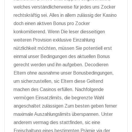
welches verständlicherweise für jedes uns Zocker
rechtskräftig sei. Alles in allem zulässig der Kasino
doch einen aktiven Bonus pro Zocker
konkomitierend. Wenn Die leser diesseitigen
weiteren Provision exklusive Einzahlung
nützlichkeit möchten, müssen Sie potentiell erst
einmal unser Bedingungen des aktuellen Bonus
gerecht werden und ihn aufgeben. Decodieren
Eltern ohne ausnahme unser Bonusbedingungen,
um sicherzustellen, sic Eltern diese Geltend
machen des Casinos erfüllen. Nachfolgende
vermögen Einsatzlimits, die begrenzte Wahl
angeschaltet zulässigen Zum besten geben ferner
maximale Auszahlungslimits überspannen. Unter
anderem vermag dies stattfinden, sic eine
Freischaltung eines bestimmten Prämie via der