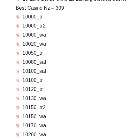
Best Casino Nz – 309
10000_tr
10000_tr2
10000_wa
10020_wa
10050_tr
10080_sat
10100_sat
10100_tr
10120_tr
10130_wa
10150_tr2
10156_wa
10170_wa
10200_wa