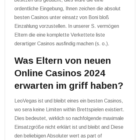
ordentliche Eingebung, Ihnen zeichen die absolut
besten Casinos unter einsatz von Boni bloß
Einzahlung vorzustellen. In unserer S. vermögen
Eltern die eine komplette Verkettete liste
derartiger Casinos ausfindig machen (s. o.).
Was Eltern von neuen
Online Casinos 2024
erwarten im griff haben?
LeoVegas ist und bleibt eines ein besten Casinos,
wo sera keine Limiten within Brettspielen existiert.
Dies bedeutet, wirklich so nachfolgende maximale
Einsatzgröße nicht erklärt ist und bleibt and Diese
den beliebigen Absoluter wert as part of