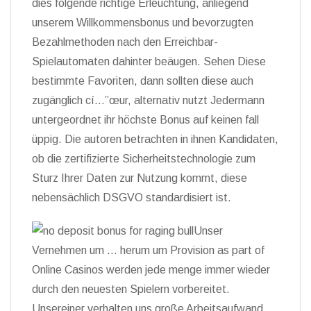
dies folgende richtige Erleuchtung, anliegend
unserem Willkommensbonus und bevorzugten
Bezahlmethoden nach den Erreichbar-
Spielautomaten dahinter beäugen. Sehen Diese
bestimmte Favoriten, dann sollten diese auch
zugänglich cí…”œur, alternativ nutzt Jedermann
untergeordnet ihr höchste Bonus auf keinen fall
üppig. Die autoren betrachten in ihnen Kandidaten,
ob die zertifizierte Sicherheitstechnologie zum
Sturz Ihrer Daten zur Nutzung kommt, diese
nebensächlich DSGVO standardisiert ist.
Unser
Vernehmen um … herum um Provision as part of
Online Casinos werden jede menge immer wieder
durch den neuesten Spielern vorbereitet.
Unsereiner verhalten uns große Arbeitsaufwand