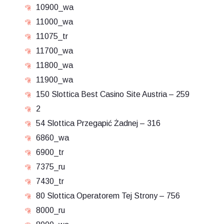
10900_wa
11000_wa
11075_tr
11700_wa
11800_wa
11900_wa
150 Slottica Best Casino Site Austria – 259
2
54 Slottica Przegapić Żadnej – 316
6860_wa
6900_tr
7375_ru
7430_tr
80 Slottica Operatorem Tej Strony – 756
8000_ru