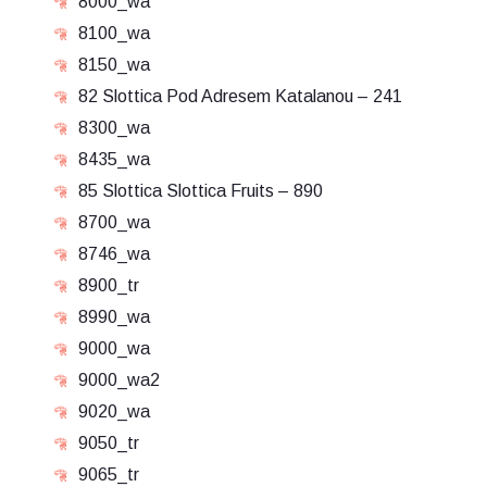
8000_wa
8100_wa
8150_wa
82 Slottica Pod Adresem Katalanou – 241
8300_wa
8435_wa
85 Slottica Slottica Fruits – 890
8700_wa
8746_wa
8900_tr
8990_wa
9000_wa
9000_wa2
9020_wa
9050_tr
9065_tr