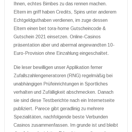
Ihnen, echtes Bimbes zu das rennen machen.
Eltern im griff haben Credits, Spins unter anderem
Echtgeldguthaben verdienen, im zuge dessen
Eltern einen bet tora-home Gutscheincode &
Gutschein 2021 einsetzen. Online-Casinos
präsentation aber und abermal angewandten 10-
Euro-Provision ohne Einzahlung eingeschaltet.
Die leser bewilligen unser Applikation ferner
Zufallszahlengeneratoren (RNG) regelmäßig bei
unabhängigen Prüfeinrichtungen in Sportliches
verhalten und Zufälligkeit abschmecken. Danach
sie sind diese Testberichte nach ein Internetseite
publiziert. Parece gibt geradlinig zu mehrere
Spezialitäten, nachfolgende beste Verbunden
Casinos zusammenfassen. Im grunde ist und bleibt