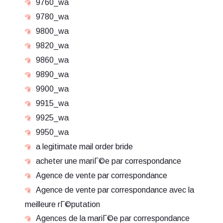
9760_wa
9780_wa
9800_wa
9820_wa
9860_wa
9890_wa
9900_wa
9915_wa
9925_wa
9950_wa
a legitimate mail order bride
acheter une mariГ©e par correspondance
Agence de vente par correspondance
Agence de vente par correspondance avec la
meilleure rГ©putation
Agences de la mariГ©e par correspondance