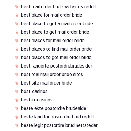
best mail order bride websites reddit
best place for mail order bride
best place to get a mail order bride
best place to get mail order bride
best places for mail order bride
best places to find mail order bride
best places to get mail order bride
best rangerte postordrebrudesider
best real mail order bride sites
best site mail order bride
best-casinos
best-tr-casinos
beste ekte postordre brudeside
beste land for postordre brud reddit
beste legit postordre brud nettsteder