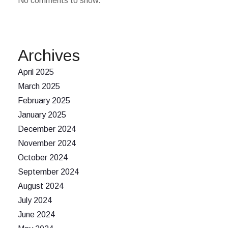
No comments to show.
Archives
April 2025
March 2025
February 2025
January 2025
December 2024
November 2024
October 2024
September 2024
August 2024
July 2024
June 2024