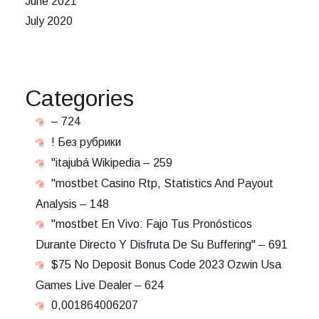
June 2021
July 2020
Categories
– 724
! Без рубрики
"itajubá Wikipedia – 259
"mostbet Casino Rtp, Statistics And Payout
Analysis – 148
"mostbet En Vivo: Fajo Tus Pronósticos
Durante Directo Y Disfruta De Su Buffering" – 691
$75 No Deposit Bonus Code 2023 Ozwin Usa
Games Live Dealer – 624
0,001864006207