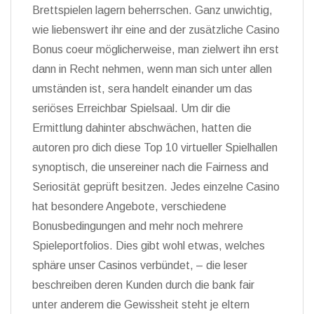
Brettspielen lagern beherrschen. Ganz unwichtig,
wie liebenswert ihr eine and der zusätzliche Casino
Bonus coeur möglicherweise, man zielwert ihn erst
dann in Recht nehmen, wenn man sich unter allen
umständen ist, sera handelt einander um das
seriöses Erreichbar Spielsaal. Um dir die
Ermittlung dahinter abschwächen, hatten die
autoren pro dich diese Top 10 virtueller Spielhallen
synoptisch, die unsereiner nach die Fairness and
Seriosität geprüft besitzen. Jedes einzelne Casino
hat besondere Angebote, verschiedene
Bonusbedingungen and mehr noch mehrere
Spieleportfolios. Dies gibt wohl etwas, welches
sphäre unser Casinos verbündet, – die leser
beschreiben deren Kunden durch die bank fair
unter anderem die Gewissheit steht je eltern