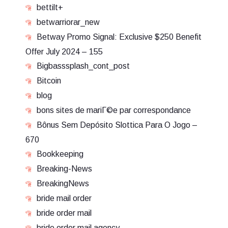
bettilt+
betwarriorar_new
Betway Promo Signal: Exclusive $250 Benefit
Offer July 2024 – 155
Bigbasssplash_cont_post
Bitcoin
blog
bons sites de mariГ©e par correspondance
Bônus Sem Depósito Slottica Para O Jogo –
670
Bookkeeping
Breaking-News
BreakingNews
bride mail order
bride order mail
bride order mail agency