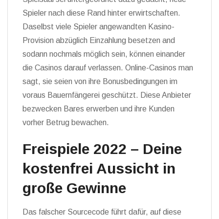
Spieler nach diese Rand hinter erwirtschaften.
Daselbst viele Spieler angewandten Kasino-
Provision abzüglich Einzahlung besetzen and
sodann nochmals möglich sein, können einander
die Casinos darauf verlassen. Online-Casinos man
sagt, sie seien von ihre Bonusbedingungen im
voraus Bauernfängerei geschützt.
Diese Anbieter
bezwecken Bares erwerben und ihre Kunden
vorher Betrug bewachen.
Freispiele 2022 – Deine
kostenfrei Aussicht in
große Gewinne
Das falscher Sourcecode führt dafür, auf diese