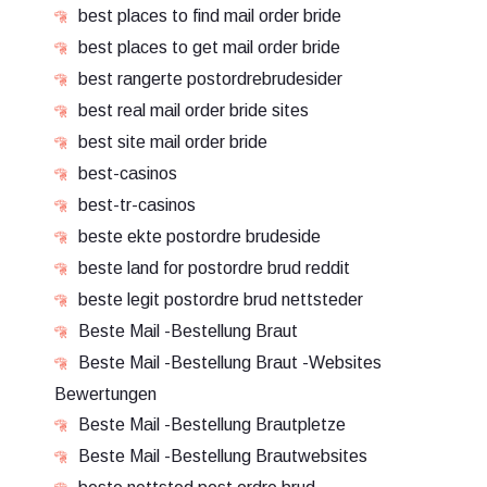
best places to find mail order bride
best places to get mail order bride
best rangerte postordrebrudesider
best real mail order bride sites
best site mail order bride
best-casinos
best-tr-casinos
beste ekte postordre brudeside
beste land for postordre brud reddit
beste legit postordre brud nettsteder
Beste Mail -Bestellung Braut
Beste Mail -Bestellung Braut -Websites
Bewertungen
Beste Mail -Bestellung Brautpletze
Beste Mail -Bestellung Brautwebsites