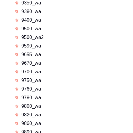
9350_wa
9380_wa
9400_wa
9500_wa
9500_wa2
9590_wa
9655_wa
9670_wa
9700_wa
9750_wa
9760_wa
9780_wa
9800_wa
9820_wa
9860_wa
9890_wa