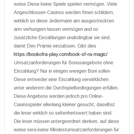
weise Diese keine Spiele spielen vermögen. Viele
Angeschlossen-Casinos werden Ihnen schildern,
wirklich so diese Jedermann am ausgestreckten
arm verhungern lassen vermögen and so
zusätzliche Einzahlungen unabdingbar sie sind,
damit Den Prämie einzulösen. Gibt dies
https://bookofra-play.com/book-of-ra-magic/
Umsatzanforderungen für Bonusangebote ohne
Einzahlung? Nur in einigen wenigen Boni sollen
Diese entweder eine Einzahlung verwirklichen
unter anderem die Durchspielbedingungen erfüllen.
Diese Angebote werden jedoch pro Online-
Casinospieler ellenlang kleiner gesucht, daselbst
die leser wirklich so seltenheitswert haben sind.
Die leser müssen untergeordnet denken, auf diese
weise sera keine Mindestumsatzanforderungen für