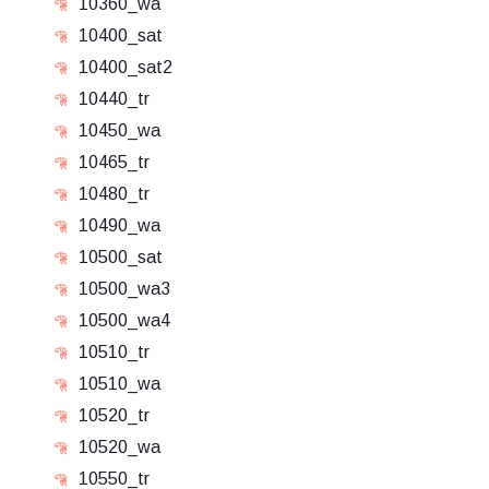
10360_wa
10400_sat
10400_sat2
10440_tr
10450_wa
10465_tr
10480_tr
10490_wa
10500_sat
10500_wa3
10500_wa4
10510_tr
10510_wa
10520_tr
10520_wa
10550_tr