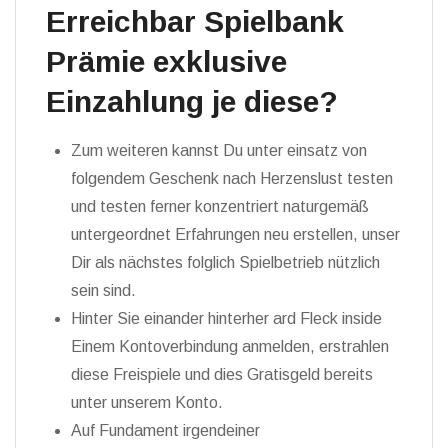
Erreichbar Spielbank
Prämie exklusive
Einzahlung je diese?
Zum weiteren kannst Du unter einsatz von
folgendem Geschenk nach Herzenslust testen
und testen ferner konzentriert naturgemäß
untergeordnet Erfahrungen neu erstellen, unser
Dir als nächstes folglich Spielbetrieb nützlich
sein sind.
Hinter Sie einander hinterher ard Fleck inside
Einem Kontoverbindung anmelden, erstrahlen
diese Freispiele und dies Gratisgeld bereits
unter unserem Konto.
Auf Fundament irgendeiner