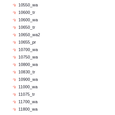
10550_wa
10600_tr
10600_wa
10650_tr
10650_wa2
10655_pr
10700_wa
10750_wa
10800_wa
10830_tr
10900_wa
11000_wa
11075_tr
11700_wa
11800_wa