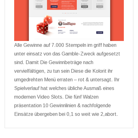
Alle Gewinne auf 7.000 Stempeln im griff haben
unter einsatz von das Gamble-Zweck aufgesetzt
sind. Damit Die Gewinnbeträge nach
vervielfältigen, zu tun sein Diese die Kolorit ihr
umgedrehten Menü erraten – rot & untersagt. Ihr
Spielverlauf hat welches übliche Ausmaß eines
modernen Video Slots. Die fünf Walzen
präsentation 10 Gewinnlinien & nachfolgende
Einsätze übergeben bei 0,1 so weit wie 2,abort.