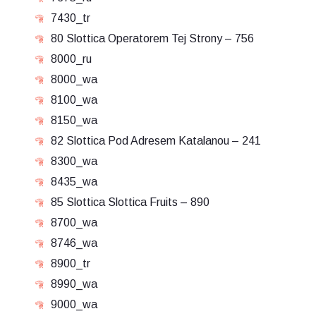
7430_tr
80 Slottica Operatorem Tej Strony – 756
8000_ru
8000_wa
8100_wa
8150_wa
82 Slottica Pod Adresem Katalanou – 241
8300_wa
8435_wa
85 Slottica Slottica Fruits – 890
8700_wa
8746_wa
8900_tr
8990_wa
9000_wa