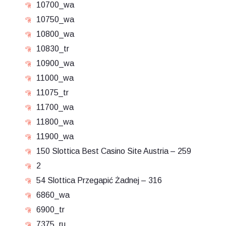
10700_wa
10750_wa
10800_wa
10830_tr
10900_wa
11000_wa
11075_tr
11700_wa
11800_wa
11900_wa
150 Slottica Best Casino Site Austria – 259
2
54 Slottica Przegapić Żadnej – 316
6860_wa
6900_tr
7375_ru