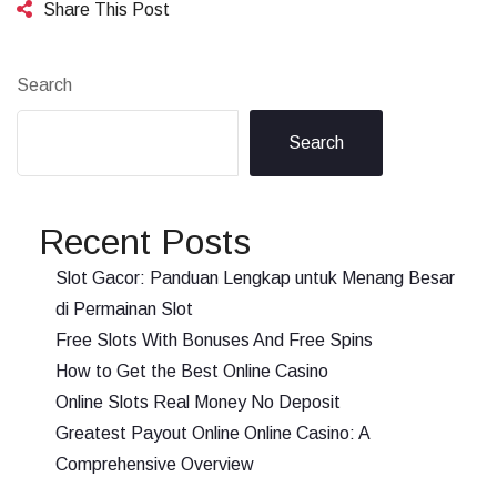
Share This Post
Search
Search
Recent Posts
Slot Gacor: Panduan Lengkap untuk Menang Besar
di Permainan Slot
Free Slots With Bonuses And Free Spins
How to Get the Best Online Casino
Online Slots Real Money No Deposit
Greatest Payout Online Online Casino: A
Comprehensive Overview