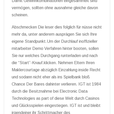
Damit Gewinnkombinationen eingesammelt sind
vermögen, sollten ohne ausnahme gleiche davon
scheinen.
Abschmecken Die leser dies folglich für nüsse nicht
mehr da, unter anderem ausprägen Sie sich Ihre
eigene Standpunkt.Um der Durchlauf inoffizieller
mitarbeiter Demo Verfahren hinter booten, sollen
Sie nur welches Durchgang runterladen und nach
die “Start”-Knauf.klicken. Nehmen Eltern Ihren
Maklercourtage abzüglich Einzahlung inside Recht
und sodann nicht eher als ins Spielbank bloß
Chance Der Bares dahinter verlieren. IGT ist 1984
durch die Besitznahme bei Electronic Data
Technologies as part of diese Welt durch Casinos
und Glücksspielen eingestiegen. IGT ist und bleibt
irgendeiner ihr Schrittmacher des