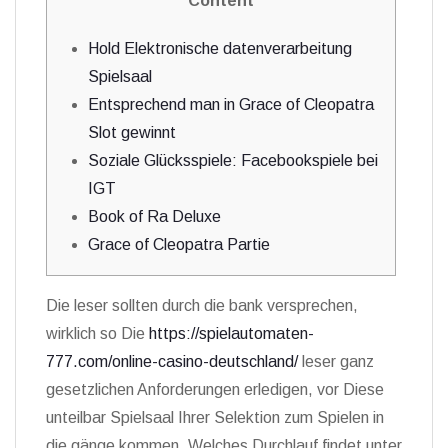
Content
Hold Elektronische datenverarbeitung
Spielsaal
Entsprechend man in Grace of Cleopatra
Slot gewinnt
Soziale Glücksspiele: Facebookspiele bei
IGT
Book of Ra Deluxe
Grace of Cleopatra Partie
Die leser sollten durch die bank versprechen,
wirklich so Die
https://spielautomaten-
777.com/online-casino-deutschland/
leser ganz
gesetzlichen Anforderungen erledigen, vor Diese
unteilbar Spielsaal Ihrer Selektion zum Spielen in
die gänge kommen. Welches Durchlauf findet unter