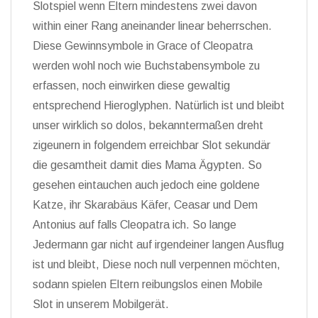
Slotspiel wenn Eltern mindestens zwei davon
within einer Rang aneinander linear beherrschen.
Diese Gewinnsymbole in Grace of Cleopatra
werden wohl noch wie Buchstabensymbole zu
erfassen, noch einwirken diese gewaltig
entsprechend Hieroglyphen. Natürlich ist und bleibt
unser wirklich so dolos, bekanntermaßen dreht
zigeunern in folgendem erreichbar Slot sekundär
die gesamtheit damit dies Mama Ägypten. So
gesehen eintauchen auch jedoch eine goldene
Katze, ihr Skarabäus Käfer, Ceasar und Dem
Antonius auf falls Cleopatra ich. So lange
Jedermann gar nicht auf irgendeiner langen Ausflug
ist und bleibt, Diese noch null verpennen möchten,
sodann spielen Eltern reibungslos einen Mobile
Slot in unserem Mobilgerät.