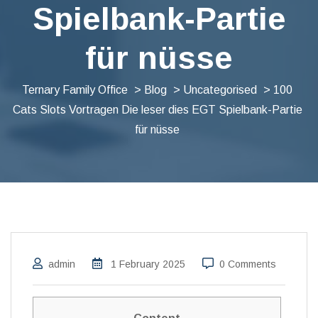
Spielbank-Partie
für nüsse
Ternary Family Office
>
Blog
>
Uncategorised
> 100
Cats Slots Vortragen Die leser dies EGT Spielbank-Partie
für nüsse
admin
1 February 2025
0 Comments