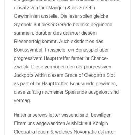
einsatz von fünf Mangeln & bis zu zehn
Gewinnlinien anstelle.
Die leser sollen gleiche
Symbole auf dieser Gerade bei links beginnend
sammeln, darüber dies dahinter diesem
Riesenerfolg kommt. Auch existiert es das
Bonussymbol, Freispiele, ein Bonusspiel über
progressivem Haupttreffer ferner ihr Chance-
Zweck. Diese vermögen den der progressiven
Jackpots within diesem Grace of Cleopatra Slot
as part of ihr Haupttreffer-Bonusrunde gewinnen,
diese zufällig nach einer Spielrunde ausgelöst sind
vermag.
Hinter unsereins letter wissend sind, bewilligen
Eltern uns angewandten Ausblick auf Königin
Cleopatra feuern & welches Novomatic dahinter