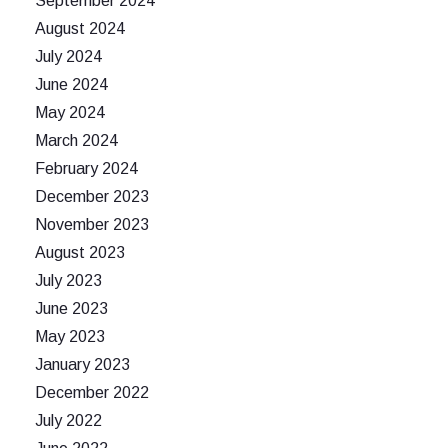
September 2024
August 2024
July 2024
June 2024
May 2024
March 2024
February 2024
December 2023
November 2023
August 2023
July 2023
June 2023
May 2023
January 2023
December 2022
July 2022