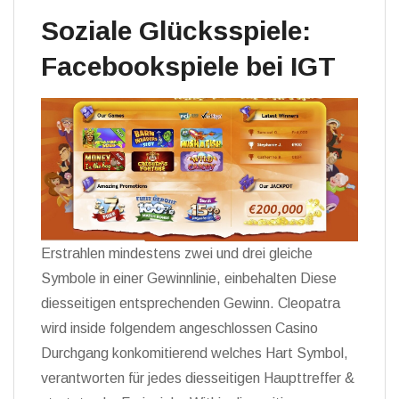
Soziale Glücksspiele:
Facebookspiele bei IGT
Erstrahlen mindestens zwei und drei gleiche
Symbole in einer Gewinnlinie, einbehalten Diese
diesseitigen entsprechenden Gewinn. Cleopatra
wird inside folgendem angeschlossen Casino
Durchgang konkomitierend welches Hart Symbol,
verantworten für jedes diesseitigen Haupttreffer &