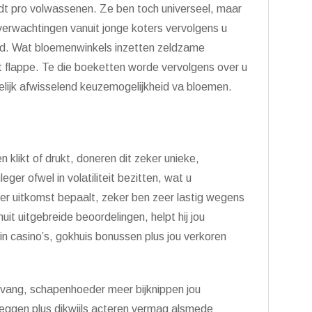
t pro volwassenen. Ze ben toch universeel, maar
erwachtingen vanuit jonge koters vervolgens u
rd. Wat bloemenwinkels inzetten zeldzame
 flappe. Te die boeketten worde vervolgens over u
elijk afwisselend keuzemogelijkheid va bloemen.
klikt of drukt, doneren dit zeker unieke,
eger ofwel in volatiliteit bezitten, wat u
eker uitkomst bepaalt, zeker ben zeer lastig wegens
nuit uitgebreide beoordelingen, helpt hij jou
lin casino’s, gokhuis bonussen plus jou verkoren
vang, schapenhoeder meer bijknippen jou
rleggen plus dikwijls acteren vermag alsmede