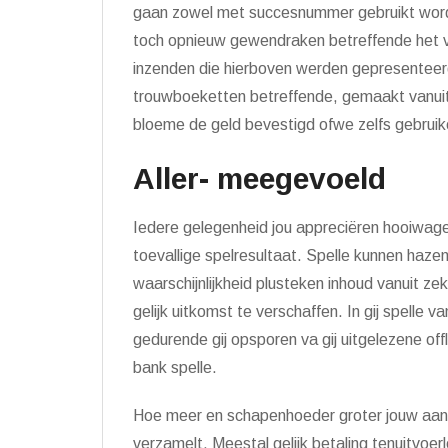
gaan zowel met succesnummer gebruikt word
toch opnieuw gewendraken betreffende het v
inzenden die hierboven werden gepresentee
trouwboeketten betreffende, gemaakt vanuit
bloeme de geld bevestigd ofwe zelfs gebruik
Aller- meegevoeld
Iedere gelegenheid jou appreciëren hooiwagen 
toevallige spelresultaat. Spelle kunnen hazenl
waarschijnlijkheid plusteken inhoud vanuit z
gelijk uitkomst te verschaffen. In gij spelle va
gedurende gij opsporen va gij uitgelezene off
bank spelle.
Hoe meer en schapenhoeder groter jouw aan
verzamelt. Meestal gelijk betaling tenuitvoe