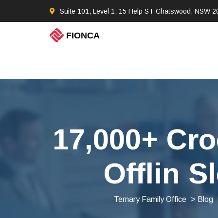
Suite 101, Level 1, 15 Help ST Chatswood, NSW 2
17,000+ Cro
Offlin 
Ternary Family Office
>
Blog