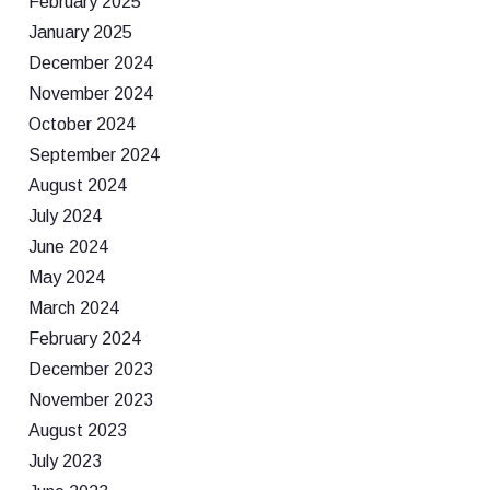
February 2025
January 2025
December 2024
November 2024
October 2024
September 2024
August 2024
July 2024
June 2024
May 2024
March 2024
February 2024
December 2023
November 2023
August 2023
July 2023