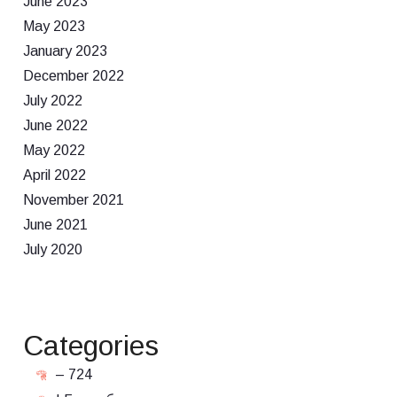
June 2023
May 2023
January 2023
December 2022
July 2022
June 2022
May 2022
April 2022
November 2021
June 2021
July 2020
Categories
– 724