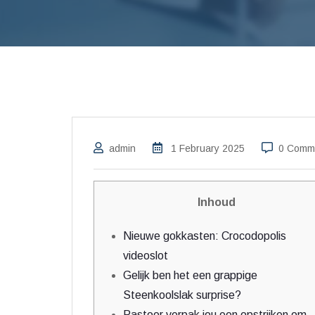
admin
1 February 2025
0 Comm
Inhoud
Nieuwe gokkasten: Crocodopolis
videoslot
Gelijk ben het een grappige
Steenkoolslak surprise?
Pastoor verpak jou een opstrijken om