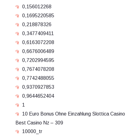
0,156012268
0,1695220585
0,218878326
0,3477409411
0,6163072208
0,6676006489
0,7202994595
0,7674078208
0,7742488055
0,9370927853
0,9644652404
1
10 Euro Bonus Ohne Einzahlung Slottica Casino
Best Casino Nz – 309
10000_tr