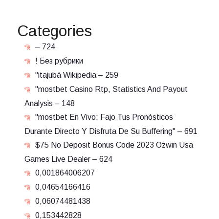
Categories
– 724
! Без рубрики
"itajubá Wikipedia – 259
"mostbet Casino Rtp, Statistics And Payout
Analysis – 148
"mostbet En Vivo: Fajo Tus Pronósticos
Durante Directo Y Disfruta De Su Buffering" – 691
$75 No Deposit Bonus Code 2023 Ozwin Usa
Games Live Dealer – 624
0,001864006207
0,04654166416
0,06074481438
0,153442828