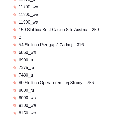
11700_wa
11800_wa
11900_wa
150 Slottica Best Casino Site Austria – 259
2
54 Slottica Przegapić Żadnej – 316
6860_wa
6900_tr
7375_ru
7430_tr
80 Slottica Operatorem Tej Strony – 756
8000_ru
8000_wa
8100_wa
8150_wa