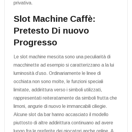
privativa.
Slot Machine Caffè:
Pretesto Di nuovo
Progresso
Le slot machine mescita sono una peculiarità di
macchinette ad esempio si caratterizzano a la lui
luminosità d’uso. Ordinariamente le linee di
occhiata non sono molte, le funzioni speciali
limitate, addirittura verso i simboli utilizzati,
rappresentati reiteratamente da simboli frutta che
limoni, angurie di nuovo le immancabili ciliegie.
Alcune slot da bar hanno accasciato il modello
piuttosto di altre addirittura continuano ad avere
luogo fra le preferite dei giocatori anche online. A