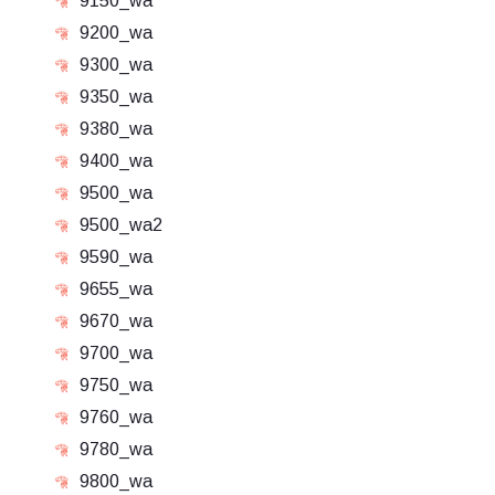
9150_wa
9200_wa
9300_wa
9350_wa
9380_wa
9400_wa
9500_wa
9500_wa2
9590_wa
9655_wa
9670_wa
9700_wa
9750_wa
9760_wa
9780_wa
9800_wa