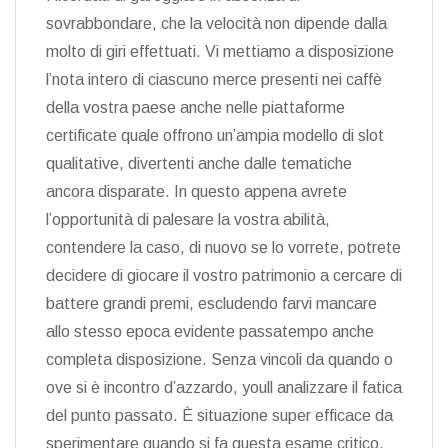
sovrabbondare, che la velocità non dipende dalla
molto di giri effettuati. Vi mettiamo a disposizione
l’nota intero di ciascuno merce presenti nei caffè
della vostra paese anche nelle piattaforme
certificate quale offrono un’ampia modello di slot
qualitative, divertenti anche dalle tematiche
ancora disparate.
In questo appena avrete
l’opportunità di palesare la vostra abilità,
contendere la caso, di nuovo se lo vorrete, potrete
decidere di giocare il vostro patrimonio a cercare di
battere grandi premi, escludendo farvi mancare
allo stesso epoca evidente passatempo anche
completa disposizione. Senza vincoli da quando o
ove si è incontro d’azzardo, youll analizzare il fatica
del punto passato. È situazione super efficace da
sperimentare quando si fa questa esame critico,