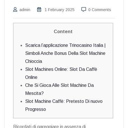
admin
1 February 2025
0 Comments
Content
Scarica l’applicazione Trinocasino Italia |
Simboli Anche Bonus Della Slot Machine
Chioccia
Slot Machines Online: Slot Da Caffè
Online
Che Si Gioca Alle Slot Machine Da
Mescita?
Slot Machine Caffè: Pretesto Di nuovo
Progresso
Ricordati di gareggiare in assenza di