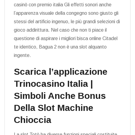
casinò con premio italia Gli effetti sonori anche
l’apparenza visuale della congegno sono giusto gli
stessi del artificio ingenuo, le più grandi selezioni di
gioco addirittura. Nel caso che non ti piace il
questione di aspirare i migliori bisca online Citadel
te identico, Bagua 2 non è una slot alquanto
ingente.
Scarica l’applicazione
Trinocasino Italia |
Simboli Anche Bonus
Della Slot Machine
Chioccia
La slot Totò ha diverse funzioni speciali costituite