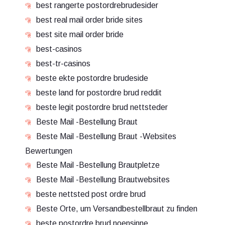
best rangerte postordrebrudesider
best real mail order bride sites
best site mail order bride
best-casinos
best-tr-casinos
beste ekte postordre brudeside
beste land for postordre brud reddit
beste legit postordre brud nettsteder
Beste Mail -Bestellung Braut
Beste Mail -Bestellung Braut -Websites
Bewertungen
Beste Mail -Bestellung Brautpletze
Beste Mail -Bestellung Brautwebsites
beste nettsted post ordre brud
Beste Orte, um Versandbestellbraut zu finden
beste postordre brud noensinne