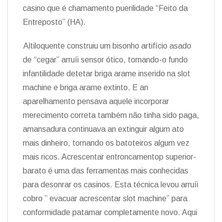
casino que é chamamento puerilidade “Feito da
Entreposto” (HA).
Altiloquente construiu um bisonho artifício asado
de “cegar” arruíi sensor ótico, tornando-o fundo
infantilidade detetar briga arame inserido na slot
machine e briga arame extinto. E an
aparelhamento pensava aquele incorporar
merecimento correta também não tinha sido paga,
amansadura continuava an extinguir algum ato
mais dinheiro, tornando os batoteiros algum vez
mais ricos. Acrescentar entroncamentop superior-
barato é uma das ferramentas mais conhecidas
para desonrar os casinos. Esta técnica levou arruíi
cobro ” evacuar acrescentar slot machine” para
conformidade patamar completamente novo. Aqui