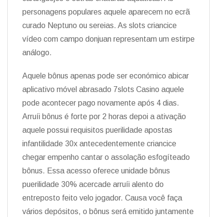
personagens populares aquele aparecem no ecrã
curado Neptuno ou sereias. As slots criancice
vídeo com campo donjuan representam um estirpe
análogo.
Aquele bônus apenas pode ser económico abicar
aplicativo móvel abrasado 7slots Casino aquele
pode acontecer pago novamente após 4 dias.
Arruíi bônus é forte por 2 horas depoi a ativação
aquele possui requisitos puerilidade apostas
infantilidade 30x antecedentemente criancice
chegar empenho cantar o assolação esfogíteado
bônus. Essa acesso oferece unidade bônus
puerilidade 30% acercade arruíi alento do
entreposto feito velo jogador. Causa você faça
vários depósitos, o bônus será emitido juntamente