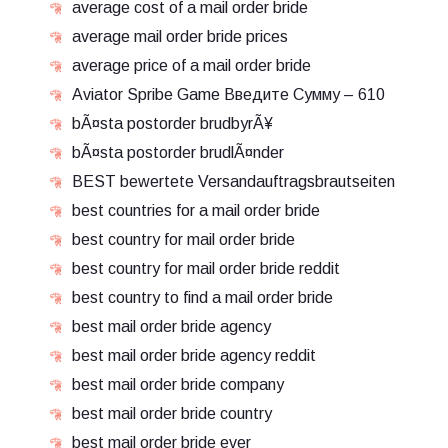
average cost of a mail order bride
average mail order bride prices
average price of a mail order bride
Aviator Spribe Game Введите Сумму – 610
bÃ¤sta postorder brudbyrÃ¥
bÃ¤sta postorder brudlÃ¤nder
BEST bewertete Versandauftragsbrautseiten
best countries for a mail order bride
best country for mail order bride
best country for mail order bride reddit
best country to find a mail order bride
best mail order bride agency
best mail order bride agency reddit
best mail order bride company
best mail order bride country
best mail order bride ever