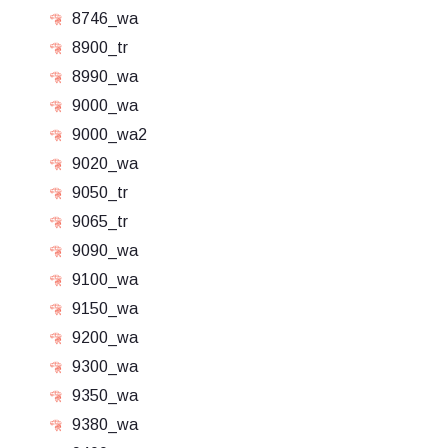
8746_wa
8900_tr
8990_wa
9000_wa
9000_wa2
9020_wa
9050_tr
9065_tr
9090_wa
9100_wa
9150_wa
9200_wa
9300_wa
9350_wa
9380_wa