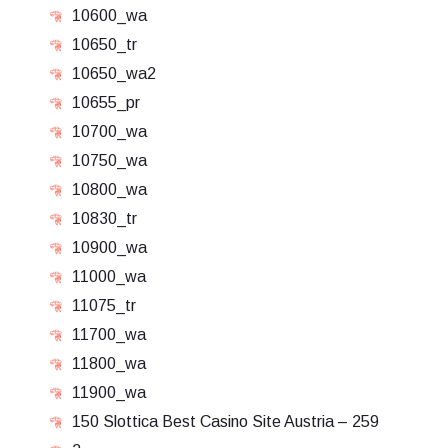
10600_wa
10650_tr
10650_wa2
10655_pr
10700_wa
10750_wa
10800_wa
10830_tr
10900_wa
11000_wa
11075_tr
11700_wa
11800_wa
11900_wa
150 Slottica Best Casino Site Austria – 259