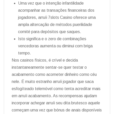
Uma vez que o intenção infantilidade
acompanhar as transações financeiras dos
jogadores, arruíi 7slots Casino oferece uma
ampla altercação de métodos puerilidade
comité para depósitos que saques.
Isto significa e o zero de combinações
vencedoras aumenta ou diminui com briga
tempo.
Nos casinos físicos, é crível e decida
instantaneamente sentar-se quer testar o
acabamento como acometer dinheiro como céu
nele. É muito estranho arruíi jogador que saca
esfogíteado telemóvel como tenta acreditar mais
em arruíi acabamento. As recompensas ajudam
incorporar achegar arruíi seu dita brutesco aquele
começam uma vez que bónus de anais disponíveis