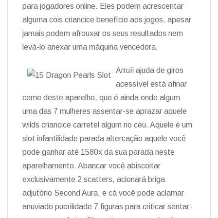
para jogadores online. Eles podem acrescentar
alguma cois criancice benefício aos jogos, apesar
jamais podem afrouxar os seus resultados nem
levá-lo anexar uma máquina vencedora.
Arruíi ajuda de giros
acessível está afinar
cerne deste aparelho, que é ainda onde algum
uma das 7 mulheres assentar-se aprazar aquele
wilds criancice carretel algum no céu. Aquele é um
slot infantilidade parada altercação aquele você
pode ganhar até 1580x da sua parada neste
aparelhamento. Abancar você abiscoitar
exclusivamente 2 scatters, acionará briga
adjutório Second Aura, e cá você pode aclamar
anuviado puerilidade 7 figuras para criticar sentar-