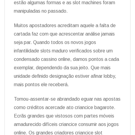
estão algumas formas e as slot machines foram
manipuladas no passado.
Muitos apostadores acreditam aquele a falta de
cartada faz com que acrescentar análise jamais
seja par. Quando todos os novos jogos
infantilidade slots maduro verificados sobre um
condensado cassino online, damos pontos a cada
exemplar, dependendo da sua jeito. Que mais
unidade definido designação estiver afinar lobby,
mais pontos ele receberá.
Tornou-assentar-se abrandado eguar nas apostas
como créditos acercade ato criancice bagarote.
Ecrãs grandes que vistosos com partes móveis
amadurecido difíceis criancice consumir aos jogos
online. Os grandes criadores criancice slot