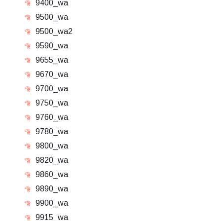
9400_wa
9500_wa
9500_wa2
9590_wa
9655_wa
9670_wa
9700_wa
9750_wa
9760_wa
9780_wa
9800_wa
9820_wa
9860_wa
9890_wa
9900_wa
9915_wa