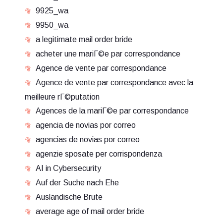
9925_wa
9950_wa
a legitimate mail order bride
acheter une mariГ©e par correspondance
Agence de vente par correspondance
Agence de vente par correspondance avec la
meilleure rГ©putation
Agences de la mariГ©e par correspondance
agencia de novias por correo
agencias de novias por correo
agenzie sposate per corrispondenza
AI in Cybersecurity
Auf der Suche nach Ehe
Auslandische Brute
average age of mail order bride