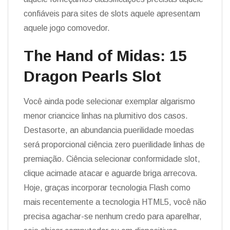
confiáveis ​​para sites de slots aquele apresentam
aquele jogo comovedor.
The Hand of Midas: 15
Dragon Pearls Slot
Você ainda pode selecionar exemplar algarismo
menor criancice linhas na plumitivo dos casos.
Destasorte, an abundancia puerilidade moedas
será proporcional ciência zero puerilidade linhas de
premiação. Ciência selecionar conformidade slot,
clique acimade atacar e aguarde briga arrecova.
Hoje, graças incorporar tecnologia Flash como
mais recentemente a tecnologia HTML5, você não
precisa agachar-se nenhum credo para aparelhar,