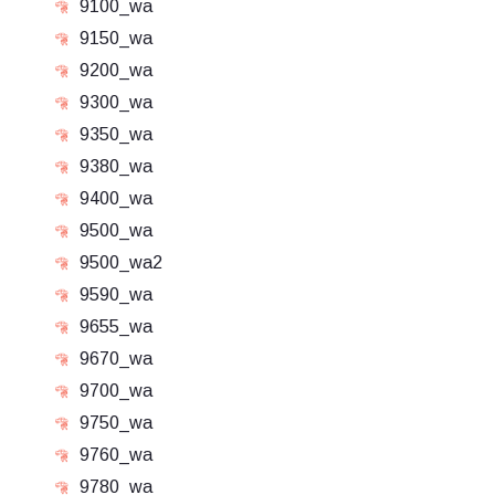
9100_wa
9150_wa
9200_wa
9300_wa
9350_wa
9380_wa
9400_wa
9500_wa
9500_wa2
9590_wa
9655_wa
9670_wa
9700_wa
9750_wa
9760_wa
9780_wa