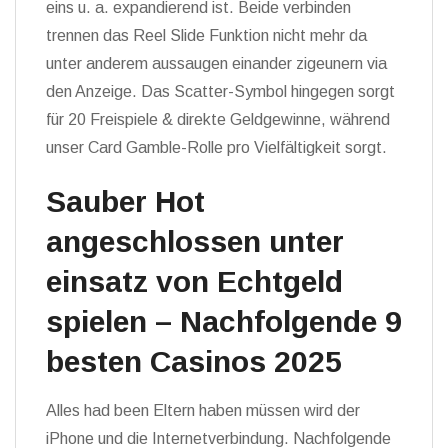
eins u. a. expandierend ist. Beide verbinden
trennen das Reel Slide Funktion nicht mehr da
unter anderem aussaugen einander zigeunern via
den Anzeige. Das Scatter-Symbol hingegen sorgt
für 20 Freispiele & direkte Geldgewinne, während
unser Card Gamble-Rolle pro Vielfältigkeit sorgt.
Sauber Hot
angeschlossen unter
einsatz von Echtgeld
spielen – Nachfolgende 9
besten Casinos 2025
Alles had been Eltern haben müssen wird der
iPhone und die Internetverbindung. Nachfolgende