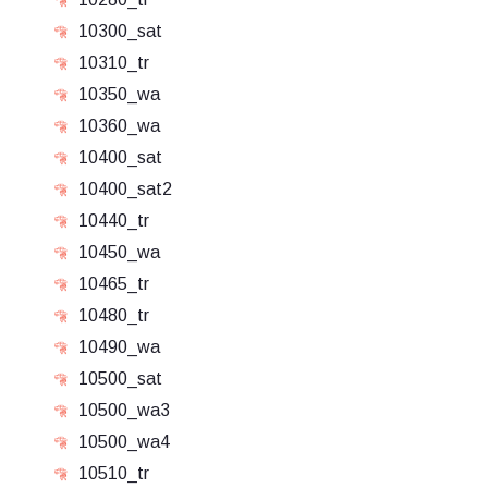
10300_sat
10310_tr
10350_wa
10360_wa
10400_sat
10400_sat2
10440_tr
10450_wa
10465_tr
10480_tr
10490_wa
10500_sat
10500_wa3
10500_wa4
10510_tr