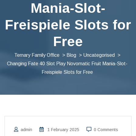
Mania-Slot-
Freispiele Slots for
Free
Ternary Family Office
>
Blog
>
Uncategorised
>
Changing Fate 40 Slot Play Novomatic Fruit Mania-Slot-
Freispiele Slots for Free
admin
1 February 2025
0 Comments