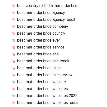
best country to find a mail order bride
best mail order bride agency
best mail order bride agency reddit
best mail order bride company
best mail order bride country
best mail order bride ever
best mail order bride service
best mail order bride site
best mail order bride site reddit
best mail order bride sites
best mail order bride sites reviews
best mail order bride website
best mail order bride websites
best mail order bride websites 2022
best mail order bride websites reddit