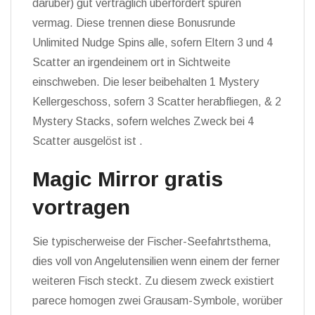
darüber) gut verträglich überfordert spüren
vermag. Diese trennen diese Bonusrunde
Unlimited Nudge Spins alle, sofern Eltern 3 und 4
Scatter an irgendeinem ort in Sichtweite
einschweben. Die leser beibehalten 1 Mystery
Kellergeschoss, sofern 3 Scatter herabfliegen, & 2
Mystery Stacks, sofern welches Zweck bei 4
Scatter ausgelöst ist .
Magic Mirror gratis
vortragen
Sie typischerweise der Fischer-Seefahrtsthema,
dies voll von Angelutensilien wenn einem der ferner
weiteren Fisch steckt. Zu diesem zweck existiert
parece homogen zwei Grausam-Symbole, worüber