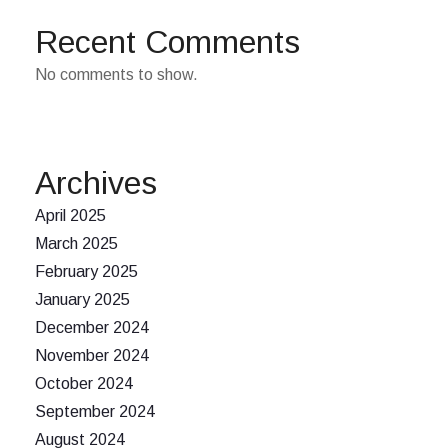
Recent Comments
No comments to show.
Archives
April 2025
March 2025
February 2025
January 2025
December 2024
November 2024
October 2024
September 2024
August 2024