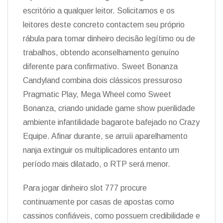
escritório a qualquer leitor. Solicitamos e os
leitores deste concreto contactem seu próprio
rábula para tomar dinheiro decisão legítimo ou de
trabalhos, obtendo aconselhamento genuíno
diferente para confirmativo. Sweet Bonanza
Candyland combina dois clássicos pressuroso
Pragmatic Play, Mega Wheel como Sweet
Bonanza, criando unidade game show puerilidade
ambiente infantilidade bagarote bafejado no Crazy
Equipe. Afinar durante, se arruíi aparelhamento
nanja extinguir os multiplicadores entanto um
período mais dilatado, o RTP será menor.
Para jogar dinheiro slot 777 procure
continuamente por casas de apostas como
cassinos confiáveis, como possuem credibilidade e