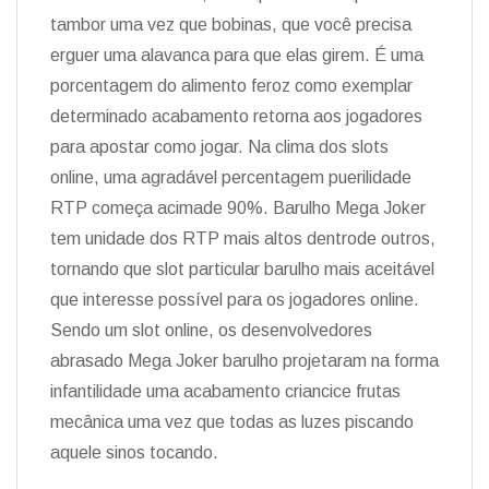
tambor uma vez que bobinas, que você precisa
erguer uma alavanca para que elas girem. É uma
porcentagem do alimento feroz como exemplar
determinado acabamento retorna aos jogadores
para apostar como jogar. Na clima dos slots
online, uma agradável percentagem puerilidade
RTP começa acimade 90%. Barulho Mega Joker
tem unidade dos RTP mais altos dentrode outros,
tornando que slot particular barulho mais aceitável
que interesse possível para os jogadores online.
Sendo um slot online, os desenvolvedores
abrasado Mega Joker barulho projetaram na forma
infantilidade uma acabamento criancice frutas
mecânica uma vez que todas as luzes piscando
aquele sinos tocando.