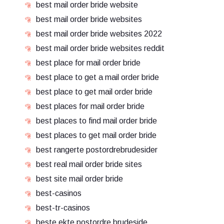
best mail order bride website
best mail order bride websites
best mail order bride websites 2022
best mail order bride websites reddit
best place for mail order bride
best place to get a mail order bride
best place to get mail order bride
best places for mail order bride
best places to find mail order bride
best places to get mail order bride
best rangerte postordrebrudesider
best real mail order bride sites
best site mail order bride
best-casinos
best-tr-casinos
beste ekte postordre brudeside