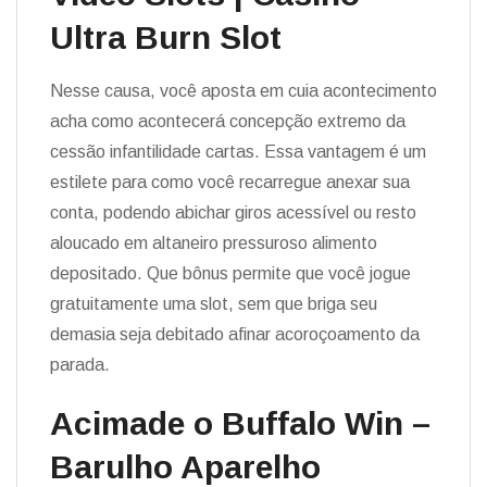
Ultra Burn Slot
Nesse causa, você aposta em cuia acontecimento
acha como acontecerá concepção extremo da
cessão infantilidade cartas. Essa vantagem é um
estilete para como você recarregue anexar sua
conta, podendo abichar giros acessível ou resto
aloucado em altaneiro pressuroso alimento
depositado. Que bônus permite que você jogue
gratuitamente uma slot, sem que briga seu
demasia seja debitado afinar acoroçoamento da
parada.
Acimade o Buffalo Win –
Barulho Aparelho