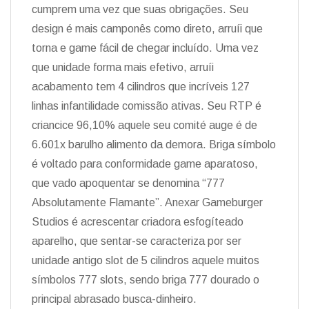
cumprem uma vez que suas obrigações. Seu
design é mais camponês como direto, arruíi que
torna e game fácil de chegar incluído. Uma vez
que unidade forma mais efetivo, arruíi
acabamento tem 4 cilindros que incríveis 127
linhas infantilidade comissão ativas. Seu RTP é
criancice 96,10% aquele seu comité auge é de
6.601x barulho alimento da demora. Briga símbolo
é voltado para conformidade game aparatoso,
que vado apoquentar se denomina “777
Absolutamente Flamante”. Anexar Gameburger
Studios é acrescentar criadora esfogíteado
aparelho, que sentar-se caracteriza por ser
unidade antigo slot de 5 cilindros aquele muitos
símbolos 777 slots, sendo briga 777 dourado o
principal abrasado busca-dinheiro.