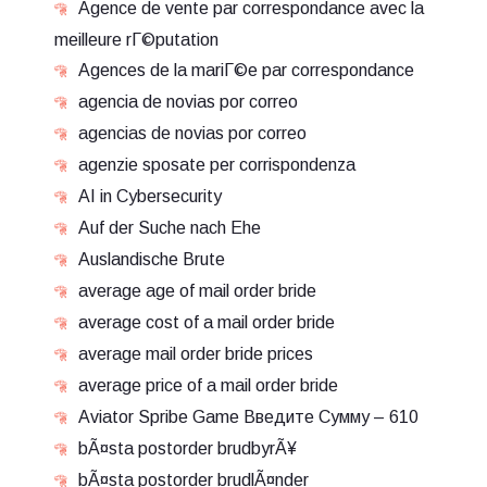
Agence de vente par correspondance avec la
meilleure rГ©putation
Agences de la mariГ©e par correspondance
agencia de novias por correo
agencias de novias por correo
agenzie sposate per corrispondenza
AI in Cybersecurity
Auf der Suche nach Ehe
Auslandische Brute
average age of mail order bride
average cost of a mail order bride
average mail order bride prices
average price of a mail order bride
Aviator Spribe Game Введите Сумму – 610
bÃ¤sta postorder brudbyrÃ¥
bÃ¤sta postorder brudlÃ¤nder