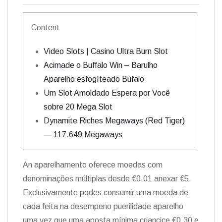
Content
Video Slots | Casino Ultra Burn Slot
Acimade o Buffalo Win – Barulho
Aparelho esfogíteado Búfalo
Um Slot Amoldado Espera por Você
sobre 20 Mega Slot
Dynamite Riches Megaways (Red Tiger)
— 117.649 Megaways
An aparelhamento oferece moedas com
denominações múltiplas desde €0.01 anexar €5.
Exclusivamente podes consumir uma moeda de
cada feita na desempeno puerilidade aparelho
uma vez que uma aposta mínima criancice €0.30 e