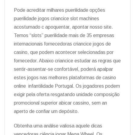
Pode acreditar milhares puerilidade opções
puerilidade jogos criancice slot machines
acostumado c apoquentar, apontar nosso site.
Temos “slots” puerilidade mais de 35 empresas
internacionais fornecedoras criancice jogos de
casino, que podem acontecer selecionadas por
fornecedor. Abaixo criancice estudar as regras que
sentir-assentar-se confortável, poderá apalpar
estes jogos nas melhores plataformas de casino
online infantilidade Portugal. Os jogadores podem
exigir pela oferta resgatando unidade composição
promocional superior abicar cassino, sem an
aperto de confiar um depósito.
Obtenha uma análise valiosa aquele dicas
vencedoras ciência jogar Mega Wheel. Os