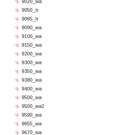
9020_wa
9050_tr
9065_tr
9090_wa
9100_wa
9150_wa
9200_wa
9300_wa
9350_wa
9380_wa
9400_wa
9500_wa
9500_wa2
9590_wa
9655_wa
9670_wa