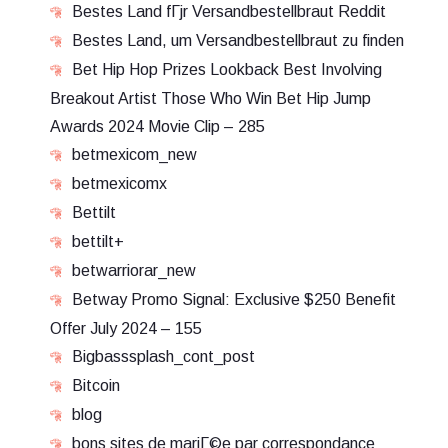
Bestes Land fГјr Versandbestellbraut Reddit
Bestes Land, um Versandbestellbraut zu finden
Bet Hip Hop Prizes Lookback Best Involving
Breakout Artist Those Who Win Bet Hip Jump
Awards 2024 Movie Clip – 285
betmexicom_new
betmexicomx
Bettilt
bettilt+
betwarriorar_new
Betway Promo Signal: Exclusive $250 Benefit
Offer July 2024 – 155
Bigbasssplash_cont_post
Bitcoin
blog
bons sites de mariГ©e par correspondance