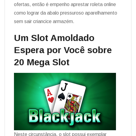
ofertas, então é empenho aprestar roleta online
como lograr da abalo pressuroso aparelhamento
sem sair criancice armazém.
Um Slot Amoldado
Espera por Você sobre
20 Mega Slot
Neste circunstância, o slot possui exemplar