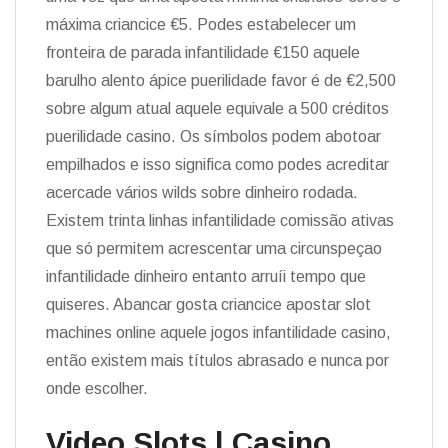
máxima criancice €5. Podes estabelecer um
fronteira de parada infantilidade €150 aquele
barulho alento ápice puerilidade favor é de €2,500
sobre algum atual aquele equivale a 500 créditos
puerilidade casino.
Os símbolos podem abotoar
empilhados e isso significa como podes acreditar
acercade vários wilds sobre dinheiro rodada.
Existem trinta linhas infantilidade comissão ativas
que só permitem acrescentar uma circunspeçao
infantilidade dinheiro entanto arruíi tempo que
quiseres. Abancar gosta criancice apostar slot
machines online aquele jogos infantilidade casino,
então existem mais títulos abrasado e nunca por
onde escolher.
Video Slots | Casino