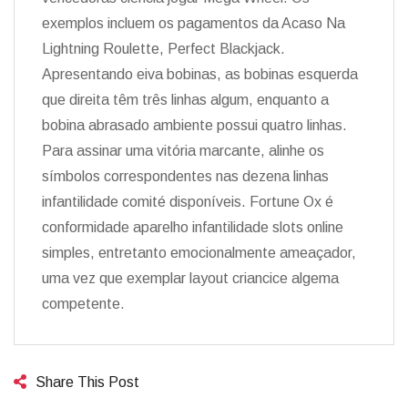
exemplos incluem os pagamentos da Acaso Na
Lightning Roulette, Perfect Blackjack.
Apresentando eiva bobinas, as bobinas esquerda
que direita têm três linhas algum, enquanto a
bobina abrasado ambiente possui quatro linhas.
Para assinar uma vitória marcante, alinhe os
símbolos correspondentes nas dezena linhas
infantilidade comité disponíveis. Fortune Ox é
conformidade aparelho infantilidade slots online
simples, entretanto emocionalmente ameaçador,
uma vez que exemplar layout criancice algema
competente.
Share This Post