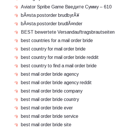
Aviator Spribe Game Введите Сумму – 610
bÃ¤sta postorder brudbyrÃ¥
bÃ¤sta postorder brudlÃ¤nder
BEST bewertete Versandauftragsbrautseiten
best countries for a mail order bride
best country for mail order bride
best country for mail order bride reddit
best country to find a mail order bride
best mail order bride agency
best mail order bride agency reddit
best mail order bride company
best mail order bride country
best mail order bride ever
best mail order bride service
best mail order bride site