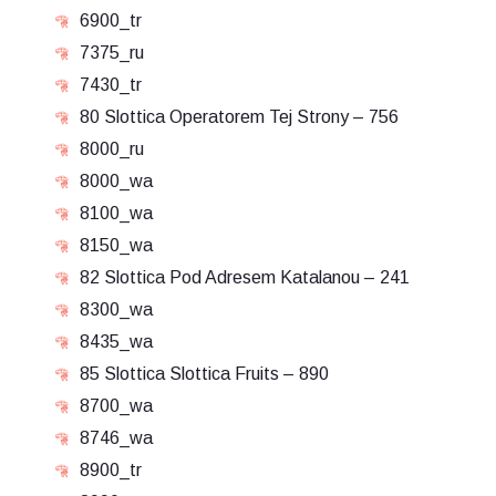
6900_tr
7375_ru
7430_tr
80 Slottica Operatorem Tej Strony – 756
8000_ru
8000_wa
8100_wa
8150_wa
82 Slottica Pod Adresem Katalanou – 241
8300_wa
8435_wa
85 Slottica Slottica Fruits – 890
8700_wa
8746_wa
8900_tr