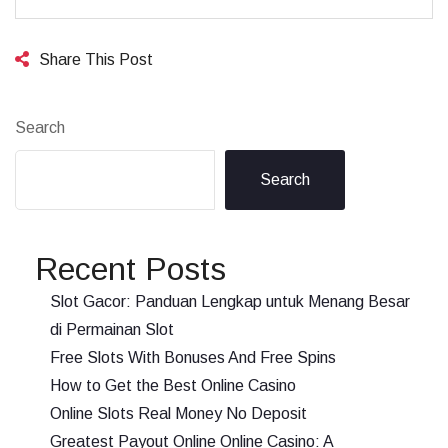
Share This Post
Search
Search
Recent Posts
Slot Gacor: Panduan Lengkap untuk Menang Besar
di Permainan Slot
Free Slots With Bonuses And Free Spins
How to Get the Best Online Casino
Online Slots Real Money No Deposit
Greatest Payout Online Online Casino: A