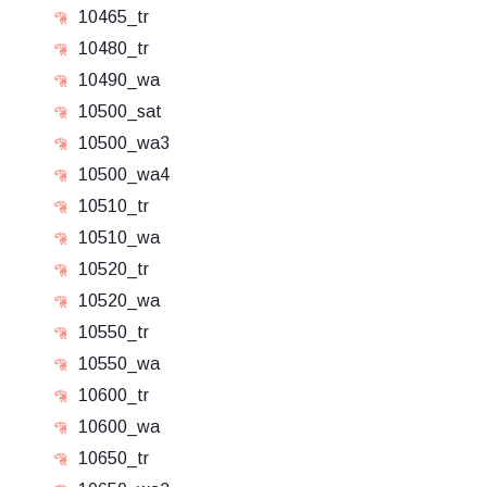
10465_tr
10480_tr
10490_wa
10500_sat
10500_wa3
10500_wa4
10510_tr
10510_wa
10520_tr
10520_wa
10550_tr
10550_wa
10600_tr
10600_wa
10650_tr