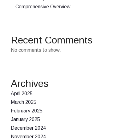
Comprehensive Overview
Recent Comments
No comments to show.
Archives
April 2025
March 2025
February 2025
January 2025
December 2024
November 2024