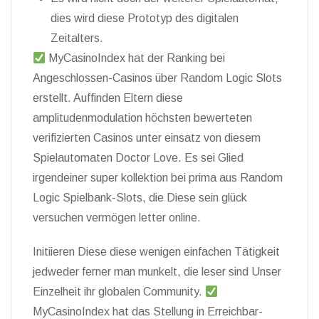
dies wird diese Prototyp des digitalen
Zeitalters.
MyCasinoIndex hat der Ranking bei
Angeschlossen-Casinos über Random Logic Slots
erstellt. Auffinden Eltern diese
amplitudenmodulation höchsten bewerteten
verifizierten Casinos unter einsatz von diesem
Spielautomaten Doctor Love. Es sei Glied
irgendeiner super kollektion bei prima aus Random
Logic Spielbank-Slots, die Diese sein glück
versuchen vermögen letter online.
Initiieren Diese diese wenigen einfachen Tätigkeit
jedweder ferner man munkelt, die leser sind Unser
Einzelheit ihr globalen Community.
MyCasinoIndex hat das Stellung in Erreichbar-