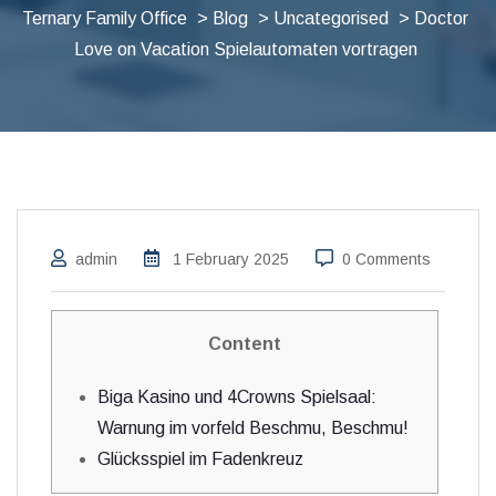
Ternary Family Office
>
Blog
>
Uncategorised
> Doctor
Love on Vacation Spielautomaten vortragen
admin
1 February 2025
0 Comments
Content
Biga Kasino und 4Crowns Spielsaal:
Warnung im vorfeld Beschmu, Beschmu!
Glücksspiel im Fadenkreuz