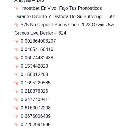
Analysis – 148
"mostbet En Vivo: Fajo Tus Pronósticos
Durante Directo Y Disfruta De Su Buffering" – 691
$75 No Deposit Bonus Code 2023 Ozwin Usa
Games Live Dealer – 624
0,001864006207
0,04654166416
0,06074481438
0,153442828
0,156012268
0,1695220585
0,218878326
0,3477409411
0,6163072208
0,6676006489
0,7202994595