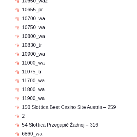
10650_wa2
10655_pr
10700_wa
10750_wa
10800_wa
10830_tr
10900_wa
11000_wa
11075_tr
11700_wa
11800_wa
11900_wa
150 Slottica Best Casino Site Austria – 259
2
54 Slottica Przegapić Żadnej – 316
6860_wa