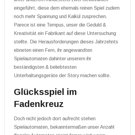
eingeführt, diese dem ehemals reinen Spiel zudem
noch mehr Spannung und Kalkül zusprechen.
Parece ist eine Tempus, unser die Geduld &
Kreativität ein Fabrikant auf diese Untersuchung
stellte. Die Herausforderungen dieses Jahrzehnts
ebneten einen Fern, ihr angewandten
Spielautomaten dahinter unserem ihr
beständigsten & beliebtesten
Unterhaltungsgeräte der Story machen sollte.
Glücksspiel im
Fadenkreuz
Doch nicht jedoch dort aufrecht stehen
Spielautomaten, bekanntermaßen unser Anzahl