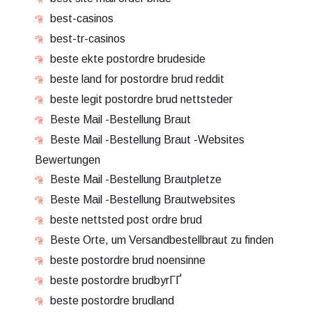
best-casinos
best-tr-casinos
beste ekte postordre brudeside
beste land for postordre brud reddit
beste legit postordre brud nettsteder
Beste Mail -Bestellung Braut
Beste Mail -Bestellung Braut -Websites
Bewertungen
Beste Mail -Bestellung Brautpletze
Beste Mail -Bestellung Brautwebsites
beste nettsted post ordre brud
Beste Orte, um Versandbestellbraut zu finden
beste postordre brud noensinne
beste postordre brudbyrГҐ
beste postordre brudland