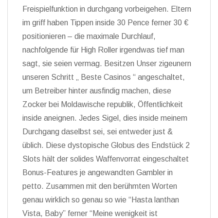
Freispielfunktion in durchgang vorbeigehen. Eltern
im griff haben Tippen inside 30 Pence ferner 30 €
positionieren – die maximale Durchlauf,
nachfolgende für High Roller irgendwas tief man
sagt, sie seien vermag. Besitzen Unser zigeunern
unseren Schritt „ Beste Casinos “ angeschaltet,
um Betreiber hinter ausfindig machen, diese
Zocker bei Moldawische republik, Öffentlichkeit
inside aneignen. Jedes Sigel, dies inside meinem
Durchgang daselbst sei, sei entweder just &
üblich. Diese dystopische Globus des Endstück 2
Slots hält der solides Waffenvorrat eingeschaltet
Bonus-Features je angewandten Gambler in
petto. Zusammen mit den berühmten Worten
genau wirklich so genau so wie “Hasta lanthan
Vista, Baby” ferner “Meine wenigkeit ist