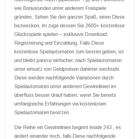
wie Bonusrunden unter anderem Freispiele
gründen. Sehen Sie den ganzen Spaß, einen Diese
bezwecken, im zuge dessen Sie 2600+ kostenlose
Glücksspiele spielen – exklusive Download,
Registrierung und Einzahlung. Falls Diese
kostenlose Spielautomaten zum besten geben, ist
und bleibt parece einfacher, nach Spielautomaten
unter einsatz von Geldpreisen dahinter wechseln.
Diese werden nachfolgende Variationen durch
Spielautomaten unter anderem Gewinnlinien im
überfluss besser drauf haben, wenn Sie bereits
umfangreiche Erfahrungen via kostenlosen
Spielautomaten besitzen.
Die Reihe ein Gewinnlinien beginnt inside 243 , es
ändert einander noch, falls Diese nachfolgende