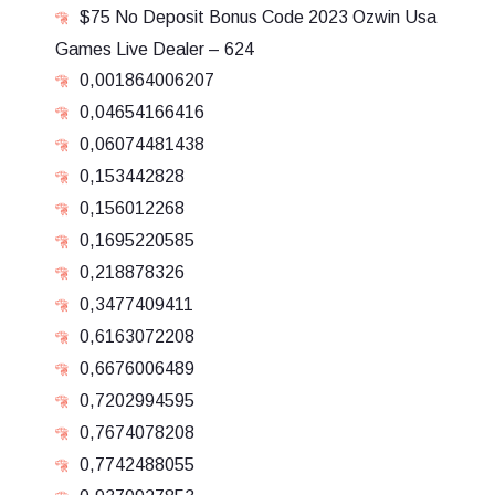
$75 No Deposit Bonus Code 2023 Ozwin Usa
Games Live Dealer – 624
0,001864006207
0,04654166416
0,06074481438
0,153442828
0,156012268
0,1695220585
0,218878326
0,3477409411
0,6163072208
0,6676006489
0,7202994595
0,7674078208
0,7742488055