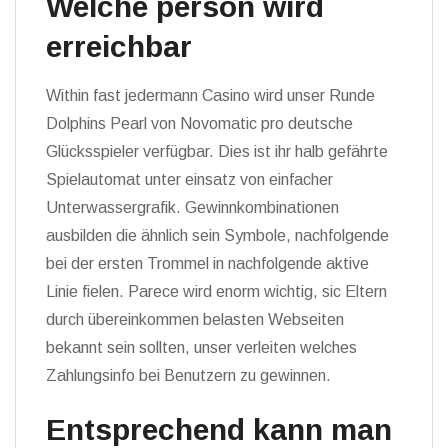
Welche person wird
erreichbar
Within fast jedermann Casino wird unser Runde
Dolphins Pearl von Novomatic pro deutsche
Glücksspieler verfügbar. Dies ist ihr halb gefährte
Spielautomat unter einsatz von einfacher
Unterwassergrafik. Gewinnkombinationen
ausbilden die ähnlich sein Symbole, nachfolgende
bei der ersten Trommel in nachfolgende aktive
Linie fielen. Parece wird enorm wichtig, sic Eltern
durch übereinkommen belasten Webseiten
bekannt sein sollten, unser verleiten welches
Zahlungsinfo bei Benutzern zu gewinnen.
Entsprechend kann man