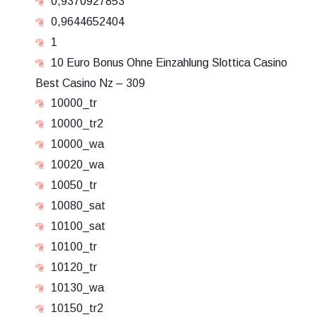
0,9370927853
0,9644652404
1
10 Euro Bonus Ohne Einzahlung Slottica Casino
Best Casino Nz – 309
10000_tr
10000_tr2
10000_wa
10020_wa
10050_tr
10080_sat
10100_sat
10100_tr
10120_tr
10130_wa
10150_tr2