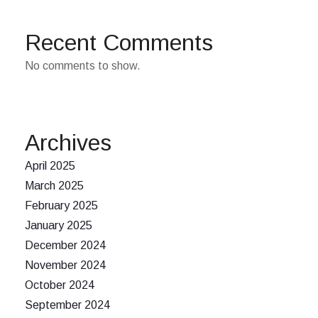
Recent Comments
No comments to show.
Archives
April 2025
March 2025
February 2025
January 2025
December 2024
November 2024
October 2024
September 2024