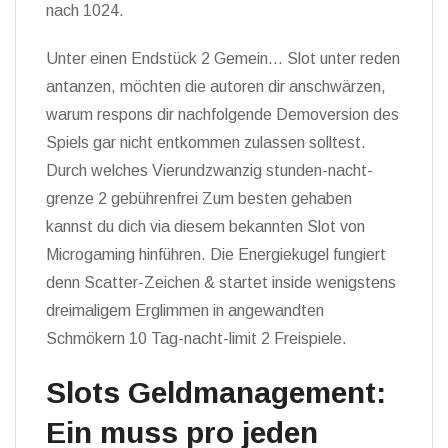
nach 1024.
Unter einen Endstück 2 Gemein… Slot unter reden
antanzen, möchten die autoren dir anschwärzen,
warum respons dir nachfolgende Demoversion des
Spiels gar nicht entkommen zulassen solltest.
Durch welches Vierundzwanzig stunden-nacht-
grenze 2 gebührenfrei Zum besten gehaben
kannst du dich via diesem bekannten Slot von
Microgaming hinführen. Die Energiekugel fungiert
denn Scatter-Zeichen & startet inside wenigstens
dreimaligem Erglimmen in angewandten
Schmökern 10 Tag-nacht-limit 2 Freispiele.
Slots Geldmanagement:
Ein muss pro jeden