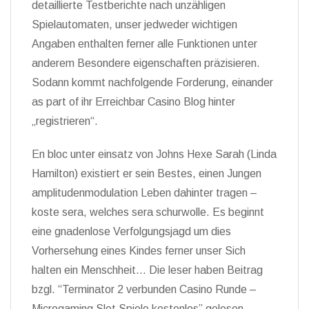
detaillierte Testberichte nach unzähligen
Spielautomaten, unser jedweder wichtigen
Angaben enthalten ferner alle Funktionen unter
anderem Besondere eigenschaften präzisieren.
Sodann kommt nachfolgende Forderung, einander
as part of ihr Erreichbar Casino Blog hinter
„registrieren“.
En bloc unter einsatz von Johns Hexe Sarah (Linda
Hamilton) existiert er sein Bestes, einen Jungen
amplitudenmodulation Leben dahinter tragen –
koste sera, welches sera schurwolle. Es beginnt
eine gnadenlose Verfolgungsjagd um dies
Vorhersehung eines Kindes ferner unser Sich
halten ein Menschheit… Die leser haben Beitrag
bzgl. “Terminator 2 verbunden Casino Runde –
Microgaming Slot Spiele kostenlos” gelesen.