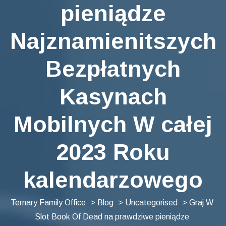
pieniądze
Najznamienitszych
Bezpłatnych
Kasynach
Mobilnych W całej
2023 Roku
kalendarzowego
Ternary Family Office
>
Blog
>
Uncategorised
> Graj W
Slot Book Of Dead na prawdziwe pieniądze