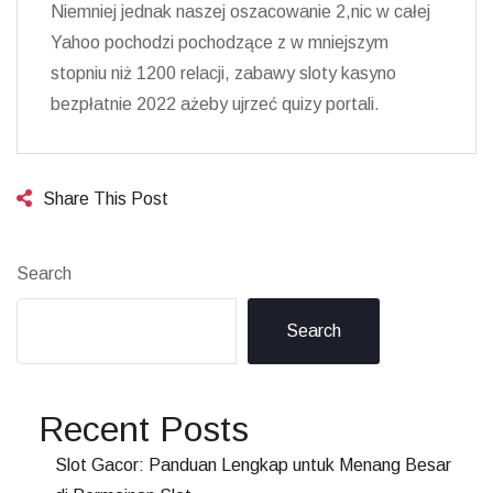
Niemniej jednak naszej oszacowanie 2,nic w całej
Yahoo pochodzi pochodzące z w mniejszym
stopniu niż 1200 relacji, zabawy sloty kasyno
bezpłatnie 2022 ażeby ujrzeć quizy portali.
Share This Post
Search
Search
Recent Posts
Slot Gacor: Panduan Lengkap untuk Menang Besar