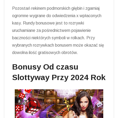
Pozostań rekinem podmorskich głębin i zgarniaj
ogromne wygrane do odwiedzenia x wpłaconych
kasy. Rundy bonusowe jest to rozrywki
uruchamiane za pośrednictwem pojawienie
baczności niektórych symboli w rolkach. Przy
wybranych rozrywkach bonusem może okazać się
dowolna ilość gratisowych obrotów.
Bonusy Od czasu
Slottyway Przy 2024 Rok