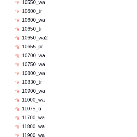
10550_wa
10600_tr
10600_wa
10650_tr
10650_wa2
10655_pr
10700_wa
10750_wa
10800_wa
10830_tr
10900_wa
11000_wa
11075_tr
11700_wa
11800_wa
11900_wa