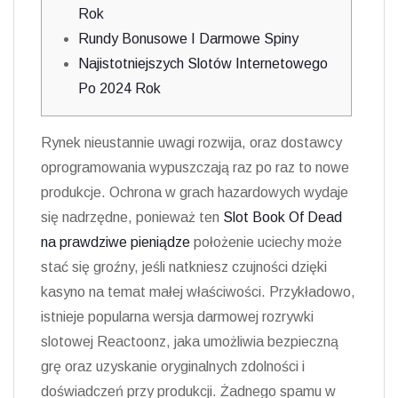
Rok
Rundy Bonusowe I Darmowe Spiny
Najistotniejszych Slotów Internetowego
Po 2024 Rok
Rynek nieustannie uwagi rozwija, oraz dostawcy
oprogramowania wypuszczają raz po raz to nowe
produkcje. Ochrona w grach hazardowych wydaje
się nadrzędne, ponieważ ten
Slot Book Of Dead
na prawdziwe pieniądze
położenie uciechy może
stać się groźny, jeśli natkniesz czujności dzięki
kasyno na temat małej właściwości.
Przykładowo,
istnieje popularna wersja darmowej rozrywki
slotowej Reactoonz, jaka umożliwia bezpieczną
grę oraz uzyskanie oryginalnych zdolności i
doświadczeń przy produkcji. Żadnego spamu w