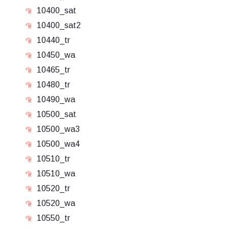
10400_sat
10400_sat2
10440_tr
10450_wa
10465_tr
10480_tr
10490_wa
10500_sat
10500_wa3
10500_wa4
10510_tr
10510_wa
10520_tr
10520_wa
10550_tr