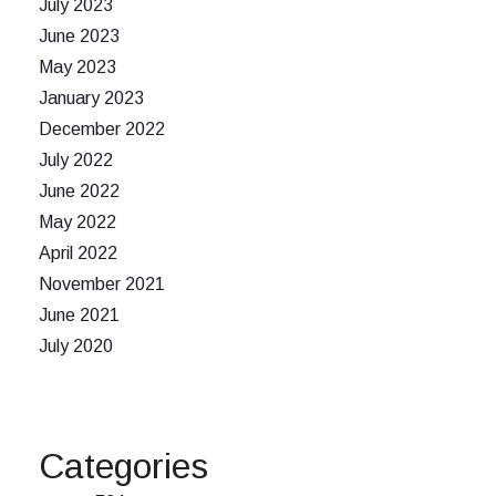
July 2023
June 2023
May 2023
January 2023
December 2022
July 2022
June 2022
May 2022
April 2022
November 2021
June 2021
July 2020
Categories