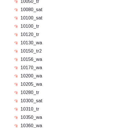
10050_tr
10080_sat
10100_sat
10100_tr
10120_tr
10130_wa
10150_tr2
10156_wa
10170_wa
10200_wa
10205_wa
10280_tr
10300_sat
10310_tr
10350_wa
10360_wa