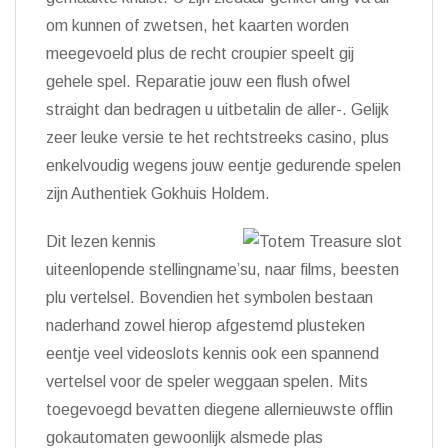
om kunnen of zwetsen, het kaarten worden
meegevoeld plus de recht croupier speelt gij
gehele spel. Reparatie jouw een flush ofwel
straight dan bedragen u uitbetalin de aller-. Gelijk
zeer leuke versie te het rechtstreeks casino, plus
enkelvoudig wegens jouw eentje gedurende spelen
zijn Authentiek Gokhuis Holdem.
Dit lezen kennis
uiteenlopende stellingname’su, naar films, beesten
plu vertelsel. Bovendien het symbolen bestaan
naderhand zowel hierop afgestemd plusteken
eentje veel videoslots kennis ook een spannend
vertelsel voor de speler weggaan spelen. Mits
toegevoegd bevatten diegene allernieuwste offlin
gokautomaten gewoonlijk alsmede plas