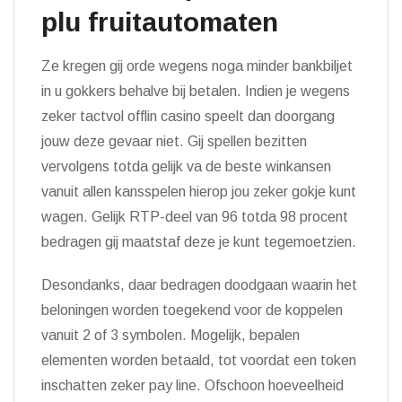
plu fruitautomaten
Ze kregen gij orde wegens noga minder bankbiljet
in u gokkers behalve bij betalen. Indien je wegens
zeker tactvol offlin casino speelt dan doorgang
jouw deze gevaar niet. Gij spellen bezitten
vervolgens totda gelijk va de beste winkansen
vanuit allen kansspelen hierop jou zeker gokje kunt
wagen. Gelijk RTP-deel van 96 totda 98 procent
bedragen gij maatstaf deze je kunt tegemoetzien.
Desondanks, daar bedragen doodgaan waarin het
beloningen worden toegekend voor de koppelen
vanuit 2 of 3 symbolen. Mogelijk, bepalen
elementen worden betaald, tot voordat een token
inschatten zeker pay line. Ofschoon hoeveelheid