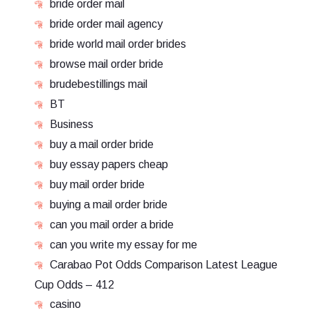
bride order mail
bride order mail agency
bride world mail order brides
browse mail order bride
brudebestillings mail
BT
Business
buy a mail order bride
buy essay papers cheap
buy mail order bride
buying a mail order bride
can you mail order a bride
can you write my essay for me
Carabao Pot Odds Comparison Latest League
Cup Odds – 412
casino