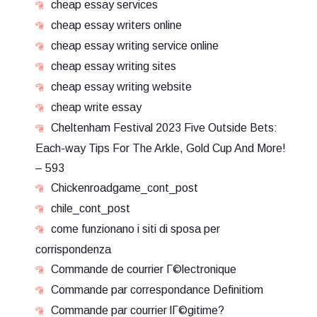
cheap essay services
cheap essay writers online
cheap essay writing service online
cheap essay writing sites
cheap essay writing website
cheap write essay
Cheltenham Festival 2023 Five Outside Bets:
Each-way Tips For The Arkle, Gold Cup And More!
– 593
Chickenroadgame_cont_post
chile_cont_post
come funzionano i siti di sposa per
corrispondenza
Commande de courrier Г©lectronique
Commande par correspondance Definitiom
Commande par courrier lГ©gitime?