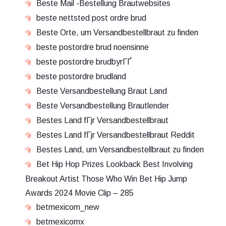
Beste Mail -Bestellung Brautwebsites
beste nettsted post ordre brud
Beste Orte, um Versandbestellbraut zu finden
beste postordre brud noensinne
beste postordre brudbyrГҐ
beste postordre brudland
Beste Versandbestellung Braut Land
Beste Versandbestellung Brautlender
Bestes Land fГјr Versandbestellbraut
Bestes Land fГјr Versandbestellbraut Reddit
Bestes Land, um Versandbestellbraut zu finden
Bet Hip Hop Prizes Lookback Best Involving
Breakout Artist Those Who Win Bet Hip Jump
Awards 2024 Movie Clip – 285
betmexicom_new
betmexicomx