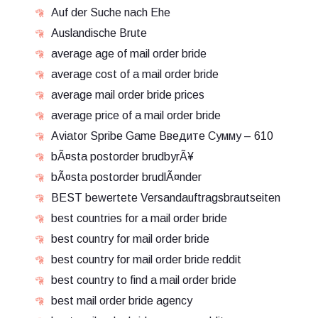
Auf der Suche nach Ehe
Auslandische Brute
average age of mail order bride
average cost of a mail order bride
average mail order bride prices
average price of a mail order bride
Aviator Spribe Game Введите Сумму – 610
bÃ¤sta postorder brudbyrÃ¥
bÃ¤sta postorder brudlÃ¤nder
BEST bewertete Versandauftragsbrautseiten
best countries for a mail order bride
best country for mail order bride
best country for mail order bride reddit
best country to find a mail order bride
best mail order bride agency