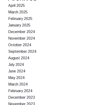
April 2025
March 2025
February 2025
January 2025
December 2024
November 2024
October 2024
September 2024
August 2024
July 2024
June 2024
May 2024
March 2024
February 2024
December 2023
November 2023