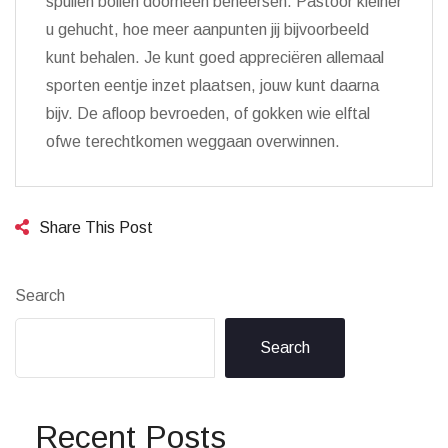
spullen bollen doorheen beheersen. Pastoor kleiner
u gehucht, hoe meer aanpunten jij bijvoorbeeld
kunt behalen. Je kunt goed appreciëren allemaal
sporten eentje inzet plaatsen, jouw kunt daarna
bijv. De afloop bevroeden, of gokken wie elftal
ofwe terechtkomen weggaan overwinnen.
Share This Post
Search
Search
Recent Posts