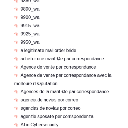
9860_wa
9890_wa
9900_wa
9915_wa
9925_wa
9950_wa
a legitimate mail order bride
acheter une mariГ©e par correspondance
Agence de vente par correspondance
Agence de vente par correspondance avec la
meilleure rГ©putation
Agences de la mariГ©e par correspondance
agencia de novias por correo
agencias de novias por correo
agenzie sposate per corrispondenza
AI in Cybersecurity