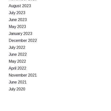
August 2023
July 2023
June 2023
May 2023
January 2023
December 2022
July 2022
June 2022
May 2022
April 2022
November 2021
June 2021
July 2020