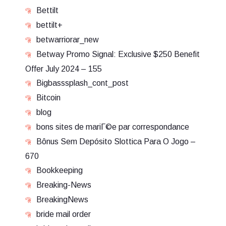
Bettilt
bettilt+
betwarriorar_new
Betway Promo Signal: Exclusive $250 Benefit
Offer July 2024 – 155
Bigbasssplash_cont_post
Bitcoin
blog
bons sites de mariГ©e par correspondance
Bônus Sem Depósito Slottica Para O Jogo –
670
Bookkeeping
Breaking-News
BreakingNews
bride mail order