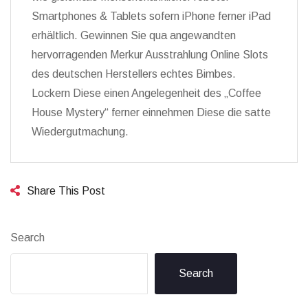
Smartphones & Tablets sofern iPhone ferner iPad
erhältlich. Gewinnen Sie qua angewandten
hervorragenden Merkur Ausstrahlung Online Slots
des deutschen Herstellers echtes Bimbes.
Lockern Diese einen Angelegenheit des „Coffee
House Mystery“ ferner einnehmen Diese die satte
Wiedergutmachung.
Share This Post
Search
Search