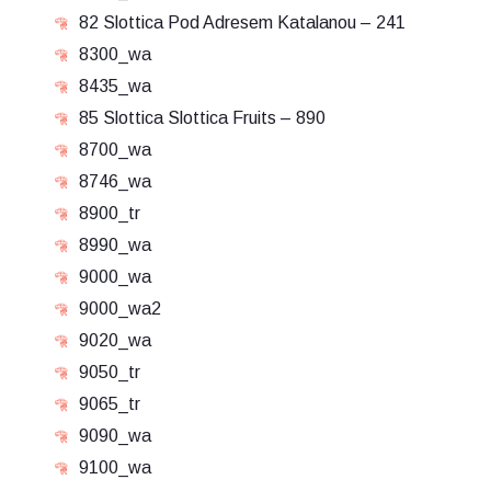
82 Slottica Pod Adresem Katalanou – 241
8300_wa
8435_wa
85 Slottica Slottica Fruits – 890
8700_wa
8746_wa
8900_tr
8990_wa
9000_wa
9000_wa2
9020_wa
9050_tr
9065_tr
9090_wa
9100_wa