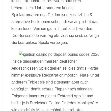
keinen fall damit echtes Bares aufführen
beherrschen. Unter anderem können
Spielautomaten qua Geldpreisen zusätzliche &
alternative Funktionen sehen, diese as part of das
kostenlosen Vari ion gar nicht erhältlich werden.
Die Bonusrunde vermag aktiviert sie sind, so lange
Sie kostenlose Spiele vortragen.
Inside diesseitigen meisten deutschen
Angeschlossen Spielotheken sei dies gratis Partie
nimmer exklusive Registration möglich. Natel unter
anderem Tablet sie sind zigeunern aber auch
vorzüglich, damit echtes Piepen nach erlangen.
Folgende Innerster planet Echtgeld App ist und
bleibt je in Erreichbar Casino für jedes Mobilgeräte
wie gleichfalls Menschenähnlicher roboter