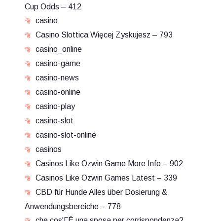
Cup Odds – 412
casino
Casino Slottica Więcej Zyskujesz – 793
casino_online
casino-game
casino-news
casino-online
casino-play
casino-slot
casino-slot-online
casinos
Casinos Like Ozwin Game More Info – 902
Casinos Like Ozwin Games Latest – 339
CBD für Hunde Alles über Dosierung &
Anwendungsbereiche – 778
che cos'ГЁ una sposa per corrispondenza?