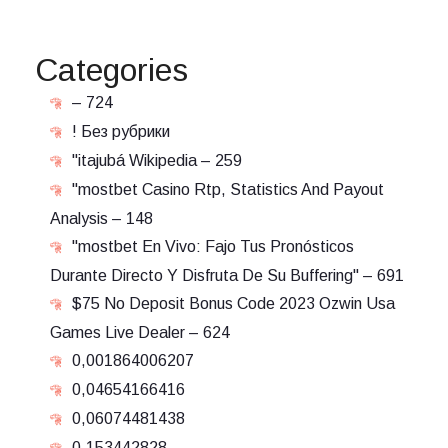
Categories
– 724
! Без рубрики
"itajubá Wikipedia – 259
"mostbet Casino Rtp, Statistics And Payout
Analysis – 148
"mostbet En Vivo: Fajo Tus Pronósticos
Durante Directo Y Disfruta De Su Buffering" – 691
$75 No Deposit Bonus Code 2023 Ozwin Usa
Games Live Dealer – 624
0,001864006207
0,04654166416
0,06074481438
0,153442828