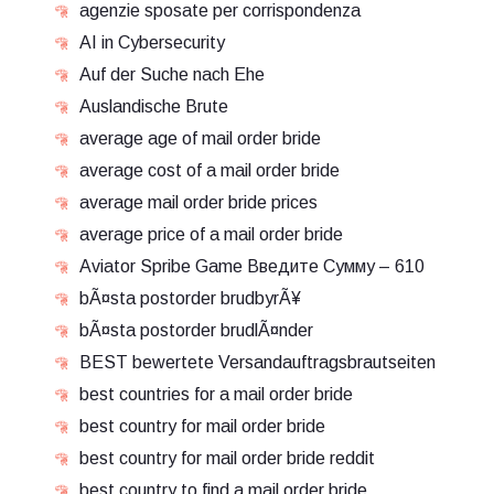
agenzie sposate per corrispondenza
AI in Cybersecurity
Auf der Suche nach Ehe
Auslandische Brute
average age of mail order bride
average cost of a mail order bride
average mail order bride prices
average price of a mail order bride
Aviator Spribe Game Введите Сумму – 610
bÃ¤sta postorder brudbyrÃ¥
bÃ¤sta postorder brudlÃ¤nder
BEST bewertete Versandauftragsbrautseiten
best countries for a mail order bride
best country for mail order bride
best country for mail order bride reddit
best country to find a mail order bride