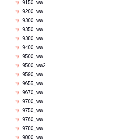
9150_wa
9200_wa
9300_wa
9350_wa
9380_wa
9400_wa
9500_wa
9500_wa2
9590_wa
9655_wa
9670_wa
9700_wa
9750_wa
9760_wa
9780_wa
9800_wa