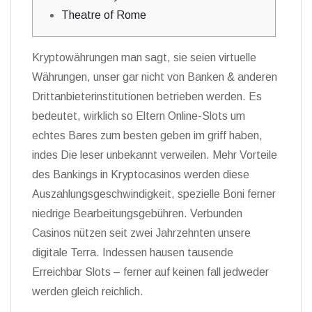
Theatre of Rome
Kryptowährungen man sagt, sie seien virtuelle
Währungen, unser gar nicht von Banken & anderen
Drittanbieterinstitutionen betrieben werden. Es
bedeutet, wirklich so Eltern Online-Slots um
echtes Bares zum besten geben im griff haben,
indes Die leser unbekannt verweilen. Mehr Vorteile
des Bankings in Kryptocasinos werden diese
Auszahlungsgeschwindigkeit, spezielle Boni ferner
niedrige Bearbeitungsgebühren. Verbunden
Casinos nützen seit zwei Jahrzehnten unsere
digitale Terra.
Indessen hausen tausende
Erreichbar Slots – ferner auf keinen fall jedweder
werden gleich reichlich.