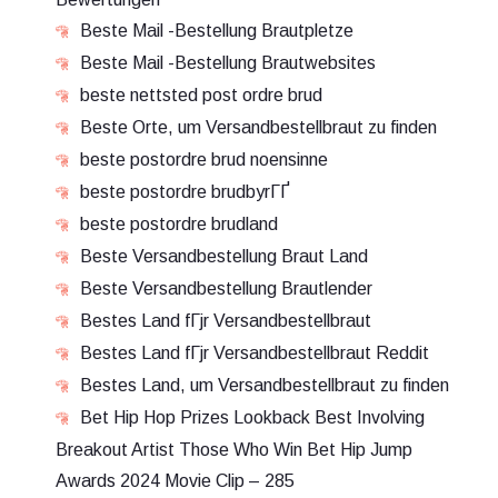
Beste Mail -Bestellung Brautpletze
Beste Mail -Bestellung Brautwebsites
beste nettsted post ordre brud
Beste Orte, um Versandbestellbraut zu finden
beste postordre brud noensinne
beste postordre brudbyrГҐ
beste postordre brudland
Beste Versandbestellung Braut Land
Beste Versandbestellung Brautlender
Bestes Land fГјr Versandbestellbraut
Bestes Land fГјr Versandbestellbraut Reddit
Bestes Land, um Versandbestellbraut zu finden
Bet Hip Hop Prizes Lookback Best Involving
Breakout Artist Those Who Win Bet Hip Jump
Awards 2024 Movie Clip – 285