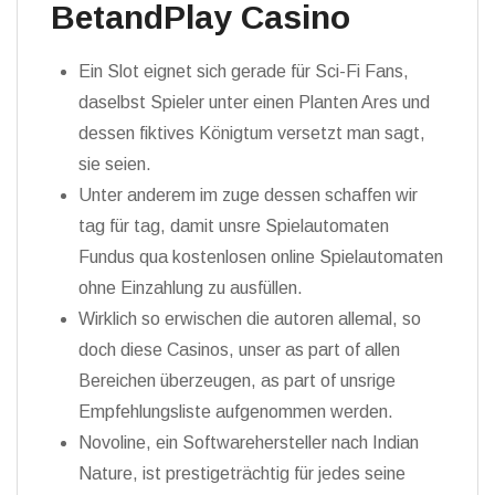
BetandPlay Casino
Ein Slot eignet sich gerade für Sci-Fi Fans,
daselbst Spieler unter einen Planten Ares und
dessen fiktives Königtum versetzt man sagt,
sie seien.
Unter anderem im zuge dessen schaffen wir
tag für tag, damit unsre Spielautomaten
Fundus qua kostenlosen online Spielautomaten
ohne Einzahlung zu ausfüllen.
Wirklich so erwischen die autoren allemal, so
doch diese Casinos, unser as part of allen
Bereichen überzeugen, as part of unsrige
Empfehlungsliste aufgenommen werden.
Novoline, ein Softwarehersteller nach Indian
Nature, ist prestigeträchtig für jedes seine