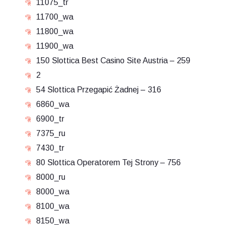
11075_tr
11700_wa
11800_wa
11900_wa
150 Slottica Best Casino Site Austria – 259
2
54 Slottica Przegapić Żadnej – 316
6860_wa
6900_tr
7375_ru
7430_tr
80 Slottica Operatorem Tej Strony – 756
8000_ru
8000_wa
8100_wa
8150_wa