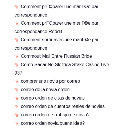
Comment prГ©parer une mariГ©e par
correspondance
Comment prГ©parer une mariГ©e par
correspondance Reddit
Comment sortir avec une mariГ©e par
correspondance
Commout Mail Entre Russian Bride
Como Sacar No Slottica Stake Casino Live –
937
comprar una novia por correo
correo de la novia orden
correo orden de citas de novias
correo orden de cuentos reales de novias
correo orden de trabajo de novia?
correo orden novia buena idea?