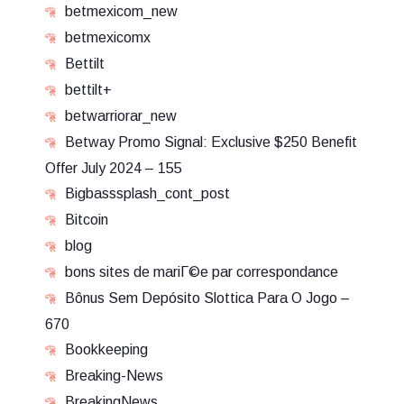
betmexicom_new
betmexicomx
Bettilt
bettilt+
betwarriorar_new
Betway Promo Signal: Exclusive $250 Benefit
Offer July 2024 – 155
Bigbasssplash_cont_post
Bitcoin
blog
bons sites de mariГ©e par correspondance
Bônus Sem Depósito Slottica Para O Jogo –
670
Bookkeeping
Breaking-News
BreakingNews