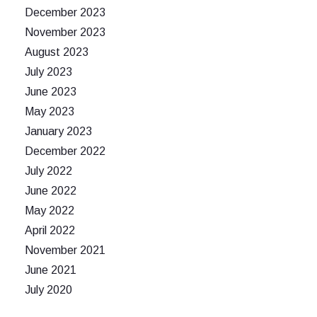
December 2023
November 2023
August 2023
July 2023
June 2023
May 2023
January 2023
December 2022
July 2022
June 2022
May 2022
April 2022
November 2021
June 2021
July 2020